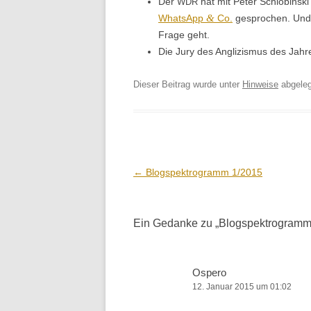
Der
hat mit Peter Schlobin­s­ki
WDR
&
What­sApp
Co.
gesprochen. Und
Frage geht.
Die Jury des Anglizis­mus des Jah
Dieser Beitrag wurde unter
Hinweise
abgele
Beitrags-
←
Blogspektrogramm 1/2015
Navigation
Ein Gedanke zu „
Blogspektrogramm
Ospero
12. Januar 2015 um 01:02