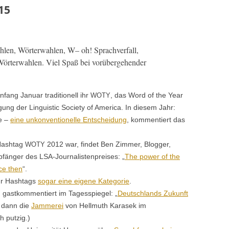
15
hlen, Wörter­wahlen, W– oh! Sprachver­fall,
örter­wahlen. Viel Spaß bei vorüberge­hen­der
fang Jan­u­ar tra­di­tionell ihr
, das Word of the Year
WOTY
ng der Lin­guis­tic Soci­ety of Amer­i­ca. In diesem Jahr:
se –
eine unkon­ven­tionelle Entschei­dung
, kom­men­tiert das
 Hash­tag
2012 war, find­et Ben Zim­mer, Blog­ger,
WOTY
änger des LSA-Jour­nal­is­ten­preis­es: „
The pow­er of the
nce then
“.
für Hash­tags
sog­ar eine eigene Kat­e­gorie
.
ch gastkom­men­tiert im Tagesspiegel: „
Deutsch­lands Zukun­ft
t dann die
Jam­merei
von Hell­muth Karasek im
ch putzig.)