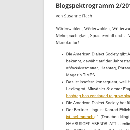
Blogspektrogramm 2/20
Von Susanne Flach
Wörter­wahlen, Wörter­wahlen, Wörter­wa
Mehrsprachigkeit, Sprachver­fall und… W
Monokultur!
Die Amer­i­can Dialect Soci­ety gibt An
bekan­nt, gewählt auf der Jahresta­gu
#black­lives­mat­ter
, Hash­tag, Phra
Mag­a­zin
.
TIMES
Das ist insofern kon­se­quent, weil
&
Lexiko­graf, Mitwäh­ler
erster Empf
hash­tag has con­tin­ued to grow si
Die Amer­i­can Dialect Soci­ety hat 
Der Berlin­er Lin­guist Kon­rad Ehli
ist mehrsprachig
“. (Daneben kling
ziem­li
HAMBURGER
ABENDBLATT