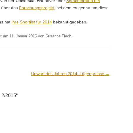
 von der Uni­ver­sität Han­nover über
Sprach­for­men bei
 über das
Forschung­spro­jekt
, bei dem es genau um diese
res hat
ihre Short­list für 2014
bekan­nt gegeben.
gt am
11. Januar 2015
von
Susanne Flach
.
Unwort des Jahres 2014: Lügenpresse
→
 2/2015
“