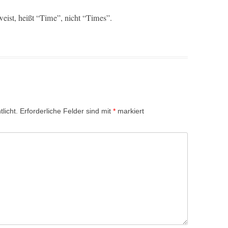
­weist, heißt “Time”, nicht “Times”.
licht.
Erforderliche Felder sind mit
*
markiert