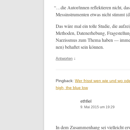
“
…die Autor/innen reflek­tieren nicht, da
Messin­stru­menten etwas nicht stimmt (
Das wäre mal ein tolle Studie, die aufze
Meth­o­d­en, Daten­er­he­bung, Fragestel­lu
Narziss­mus zum The­ma haben — immer­hin
nen) behaftet sein können.
↓
Antworten
Pingback:
Wer frisst wen wie und wo ode
high, the blue low
ethfiel
9. Mai 2015 um 19:29
In dem Zusam­men­hang sei vielle­icht er