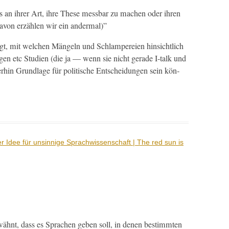
ss an ihrer Art, ihre These mess­bar zu machen oder ihren
davon erzählen wir ein andermal)”
igt, mit welchen Män­geln und Schlam­pereien hin­sichtlich
n­gen etc Stu­di­en (die ja — wenn sie nicht ger­ade I‑talk und
 Grund­lage für poli­tis­che Entschei­dun­gen sein kön­
r Idee für unsinnige Sprachwissenschaft | The red sun is
wäh­nt, dass es Sprachen geben soll, in denen bes­timmten