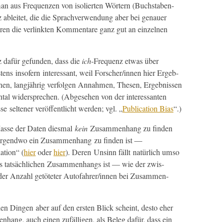
man aus Fre­quen­zen von isolierten Wörtern (Buch­staben­
anz ableit­et, die die Sprachver­wen­dung aber bei genauer
lären die ver­link­ten Kom­mentare ganz gut an einzel­nen
 dafür gefun­den, dass die
ich
-Fre­quenz etwas über
tens insofern
inter­es­sant, weil Forscher/innen hier Ergeb­
­nen, langjährig ver­fol­gen Annah­men, The­sen, Ergeb­nis­sen
en­tal wider­sprechen. (Abge­se­hen von der inter­es­san­ten
se sel­tener veröf­fentlicht wer­den; vgl. „
Pub­li­ca­tion Bias
“.)
 Masse der Dat­en dies­mal
kein
Zusam­men­hang zu find­en
irgend­wo ein Zusam­men­hang zu find­en ist —
­tion“ (
hier
oder
hier
). Deren Unsinn fällt natür­lich umso
 tat­säch­lichen Zusam­men­hangs ist — wie der zwis­
r Anzahl getöteter Autofahrer/innen bei Zusam­men­
hen Din­gen aber auf den ersten Blick scheint, desto eher
n­hang, auch einen zufäl­li­gen, als Beleg dafür, dass ein