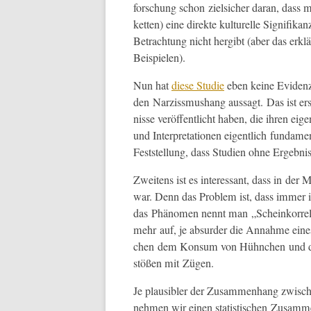
forschung schon ziel­sich­er daran, dass 
ket­ten) eine direk­te kul­turelle Sig­nifik
Betra­ch­tung nicht hergibt (aber das erk­
Beispielen).
Nun hat
diese Studie
eben keine Evi­denz
den Narziss­mushang aus­sagt. Das ist ers
nisse veröf­fentlicht haben, die ihren eige
und Inter­pre­ta­tio­nen eigentlich fun­da­m
Fest­stel­lung, dass Stu­di­en ohne Ergeb­nis
Zweit­ens ist es inter­es­sant, dass in der
war. Denn das Prob­lem ist, dass immer 
das Phänomen nen­nt man „Scheinko­r­re­la
mehr auf, je absur­der die Annahme eines
chen dem Kon­sum von Hüh­nchen und de
stößen mit Zügen.
Je plau­si­bler der Zusam­men­hang zwis­c
nehmen wir einen sta­tis­tis­chen Zusam­me