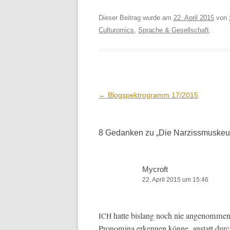
Dieser Beitrag wurde am
22. April 2015
von
Culturomics
,
Sprache & Gesellschaft
.
Beitrags-
←
Blogspektrogramm 17/2015
Navigation
8 Gedanken zu „
Die Narzissmuskeu
Mycroft
22. April 2015 um 15:46
hat­te bis­lang noch nie angenom­men
ICH
Pronom­i­na erken­nen könne, anstatt durc