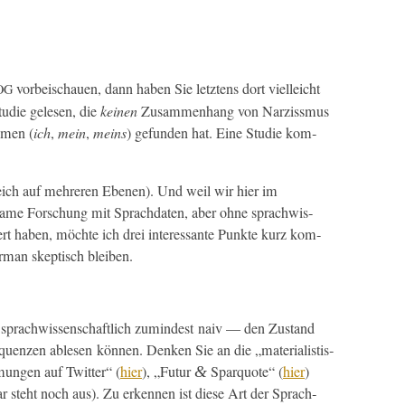
vor­beis­chauen, dann haben Sie let­ztens dort vielle­icht
OG
tudie gele­sen, die
keinen
Zusam­men­hang von Narziss­mus
omen (
ich
,
mein
,
meins
) gefun­den hat. Eine Studie kom­
gle­ich auf mehreren Ebe­nen). Und weil wir hier im
ame Forschung mit Sprach­dat­en, aber ohne sprach­wis­
rt haben, möchte ich drei inter­es­sante Punk­te kurz kom­
man skep­tisch bleiben.
— sprach­wis­senschaftlich zumin­d­est naiv — den Zus­tand
quen­zen able­sen kön­nen. Denken Sie an die „mate­ri­al­is­tis­
mungen auf Twit­ter“ (
hier
), „Futur
Spar­quote“ (
hier
)
&
r ste­ht noch aus). Zu erken­nen ist diese Art der Sprach­