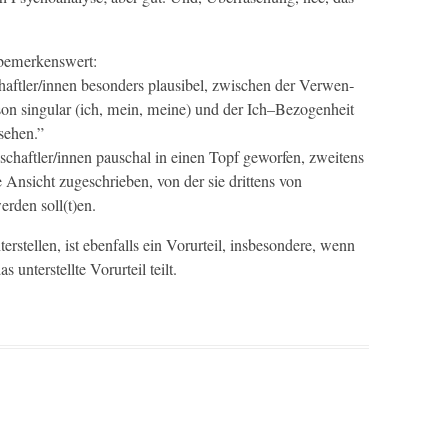
m bemerkenswert:
aftler/in­nen beson­ders plau­si­bel, zwis­chen der Ver­wen­
r­son sin­gu­lar (ich, mein, meine) und der Ich–Bezogenheit
sehen.”
schaftler/in­nen pauschal in einen Topf gewor­fen, zweit­ens
 Ansicht zugeschrieben, von der sie drit­tens von
r­den soll(t)en.
­stellen, ist eben­falls ein Vorurteil, ins­beson­dere, wenn
unter­stellte Vorurteil teilt.