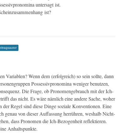
ses­sivpronom­i­na unter­sagt ist.
 Scheinzusam­men­hang ist?
eitragsautor
 Vari­ablen? Wenn dem (erfol­gre­ich) so sein sollte, dann
r­so­n­en­grup­pen Pos­ses­sivpronom­i­na weniger benutzen,
e Kon­se­quenz. Die Frage, ob Pronomenge­brauch mit der Ich-
t­rifft das nicht. Es wäre näm­lich eine andere Sache, woher
 der Regel sind diese Dinge soziale Kon­ven­tio­nen. Eine
ich genau von dieser Auf­fas­sung her­rühren, weshalb Nicht-
e­hen, dass Pronomen die Ich-Bezo­gen­heit reflek­tieren.
keine Anhaltspunkte.