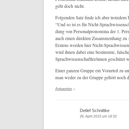
geht doch nicht.
Fol­gen­den Satz finde ich aber trotz­de
“Und so ist es für Nicht-Sprach­wis­sensch
dung von Per­son­al­pronom­i­na der 1. Pe
auch einen direk­ten Zusam­men­hang zu 
Erstens wer­den hier Nicht-Sprach­wis­sen
wird ihnen dabei eine bes­timmte, falsche
Sprachwissenschaftler/innen geschützt we
Ein­er ganzen Gruppe ein Vorurteil zu unter
man wed­er zu der Gruppe gehört noch das 
↓
Antworten
Detlef Schnittke
26. April 2015 um 18:32