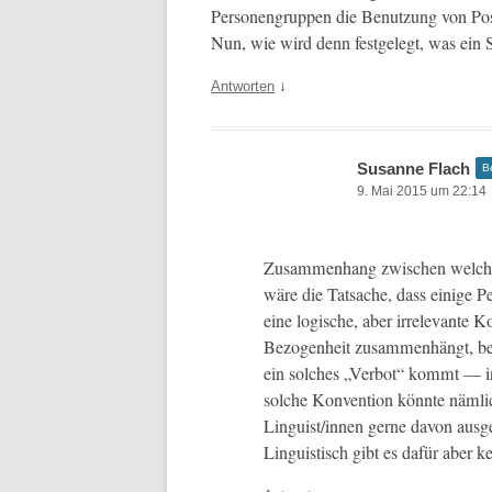
Per­so­n­en­grup­pen die Benutzung von Pos­
Nun, wie wird denn fest­gelegt, was ein
↓
Antworten
Susanne Flach
B
9. Mai 2015 um 22:14
Zusam­men­hang zwis­chen welchen
wäre die Tat­sache, dass einige Pe
eine logis­che, aber irrel­e­vant
Bezo­gen­heit zusam­men­hängt, be
ein solch­es „Ver­bot“ kommt — in
solche Kon­ven­tion kön­nte näm­l
Lin­guist/in­nen gerne davon aus­g
Lin­guis­tisch gibt es dafür aber 