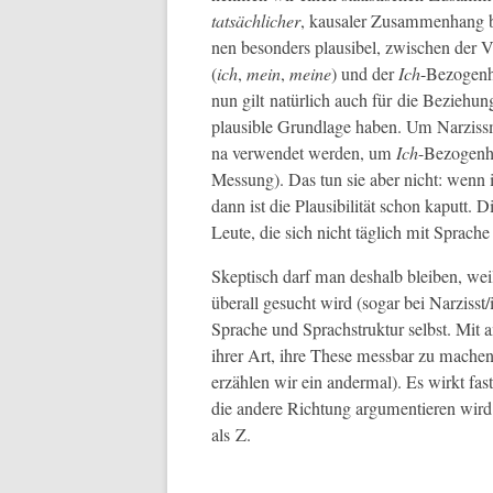
tat­säch­lich­er
, kausaler Zusam­men­hang be
nen beson­ders plau­si­bel, zwis­chen der Ve
(
ich
,
mein
,
meine
) und der
Ich
-Bezo­gen­
nun gilt natür­lich auch für die Beziehun
plau­si­ble Grund­lage haben. Um Narzis
na ver­wen­det wer­den, um
Ich
-Bezo­gen­h
Mes­sung). Das tun sie aber nicht: wenn ic
dann ist die Plau­si­bil­ität schon kaputt
Leute, die sich nicht täglich mit Sprache 
Skep­tisch darf man deshalb bleiben, wei
über­all gesucht wird (sog­ar bei Narzis
Sprache und Sprach­struk­tur selb­st. Mit 
ihrer Art, ihre These mess­bar zu mache
erzählen wir ein ander­mal). Es wirkt fast,
die andere Rich­tung argu­men­tieren wird
als Z.