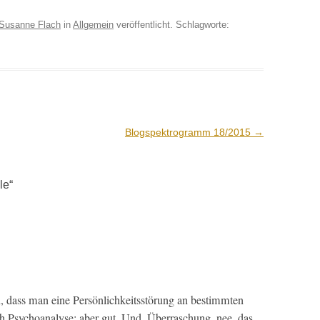
Susanne Flach
in
Allgemein
veröffentlicht. Schlagworte:
Blogspektrogramm 18/2015
→
le
“
, dass man eine Per­sön­lichkeitsstörung an bes­timmten
h Psy­cho­analyse; aber gut. Und, Über­raschung, nee, das