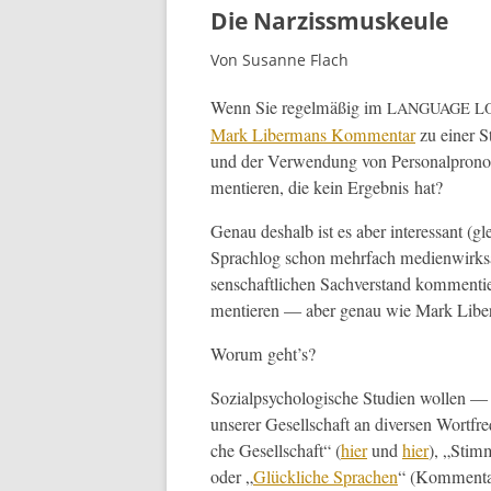
Die Narzissmuskeule
Von Susanne Flach
Wenn Sie regelmäßig im
LANGUAGE
L
Mark Liber­mans Kom­men­tar
zu ein­er S
und der Ver­wen­dung von Per­son­al­pron
men­tieren, die kein Ergeb­nis hat?
Genau deshalb ist es aber inter­es­sant (
Sprachlog schon mehrfach medi­en­wirk­s
senschaftlichen Sachver­stand kom­men­tie
men­tieren — aber genau wie Mark Liber­
Worum geht’s?
Sozialpsy­chol­o­gis­che Stu­di­en wollen 
unser­er Gesellschaft an diversen Wort­fre­
che Gesellschaft“ (
hier
und
hier
), „Stim­
oder „
Glück­liche Sprachen
“ (Kom­men­ta