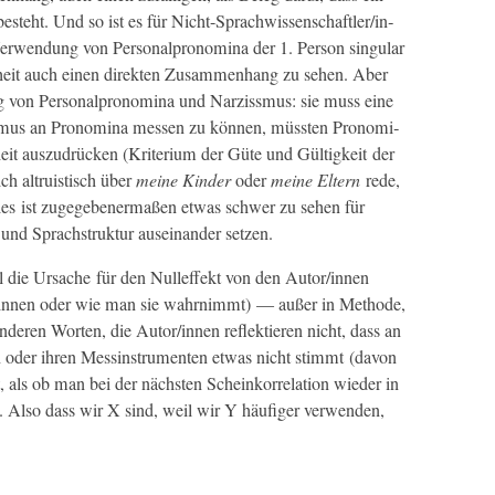
ste­ht. Und so ist es für Nicht-Sprach­wis­senschaftler/in­
r­wen­dung von Per­son­al­pronom­i­na der 1. Per­son sin­gu­lar
heit auch einen direk­ten Zusam­men­hang zu sehen. Aber
g von Per­son­al­pronom­i­na und Narziss­mus: sie muss eine
s­mus an Pronom­i­na messen zu kön­nen, müssten Pronom­i­
eit auszu­drück­en (Kri­teri­um der Güte und Gültigkeit der
h altru­is­tisch über
meine Kinder
oder
meine Eltern
rede,
. Dies ist zugegeben­er­maßen etwas schw­er zu sehen für
und Sprach­struk­tur auseinan­der setzen.
l die Ursache für den Null­ef­fekt von den Autor/innen
st/innen oder wie man sie wahrn­immt) — außer in Meth­ode,
anderen Worten, die Autor/innen reflek­tieren nicht, dass an
n oder ihren Messin­stru­menten etwas nicht stimmt (davon
 als ob man bei der näch­sten Scheinko­r­re­la­tion wieder in
. Also dass wir X sind, weil wir Y häu­figer ver­wen­den,