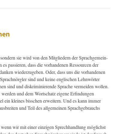
hen
, son­dern sie wird von den Mit­gliedern der Sprachge­mein­
n es passieren, dass die vorhan­de­nen Ressourcen der
edanken wiederzugeben. Oder, dass uns die vorhan­de­nen
 Sprach­nör­gler sind und keine englis­chen Lehn­wörter
en sind und diskri­m­inierende Sprache ver­mei­den wollen.
iv wer­den und dem Wortschatz eigene Erfind­un­gen
el ein kleines biss­chen erweit­ern. Und es kann immer
s­bre­it­en und Teil des all­ge­meinen Sprachge­brauchs
, wenn wir mit ein­er einzi­gen Sprech­hand­lung möglichst