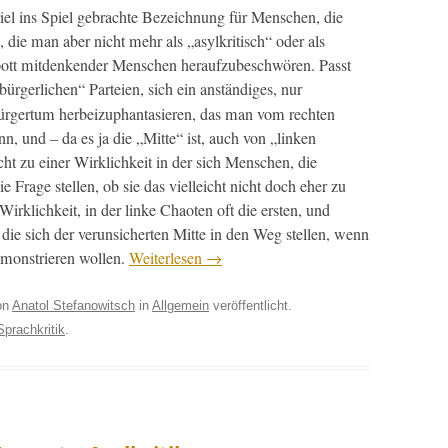
el ins Spiel gebrachte Beze­ich­nung für Men­schen, die
, die man aber nicht mehr als „asylkri­tisch“ oder als
ott mit­denk­ender Men­schen her­aufzubeschwören. Passt
rg­er­lichen“ Parteien, sich ein anständi­ges, nur
rg­er­tum her­beizuphan­tasieren, das man vom recht­en
n, und – da es ja die „Mitte“ ist, auch von „linken
ht zu ein­er Wirk­lichkeit in der sich Men­schen, die
ie Frage stellen, ob sie das vielle­icht nicht doch eher zu
Wirk­lichkeit, in der linke Chaoten oft die ersten, und
, die sich der verun­sicherten Mitte in den Weg stellen, wenn
emon­stri­eren wollen.
Weit­er­lesen
→
on
Anatol Stefanowitsch
in
Allgemein
veröffentlicht.
Sprachkritik
.