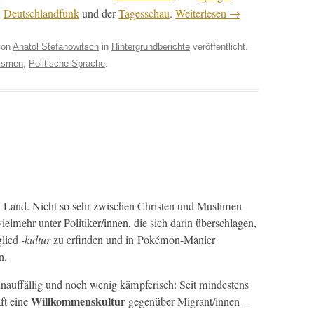
m
Deutsch­land­funk
und der
Tagess­chau
.
Weit­er­lesen
→
on
Anatol Stefanowitsch
in
Hintergrundberichte
veröffentlicht.
ismen
,
Politische Sprache
.
Land. Nicht so sehr zwis­chen Chris­ten und Mus­li­men
elmehr unter Politiker/innen, die sich darin über­schla­gen,
glied
-kul­tur
zu erfind­en und in Poké­mon-Manier
n.
nauf­fäl­lig und noch wenig kämpferisch: Seit min­destens
Willkom­men­skul­tur
aft eine
gegenüber Migrant/innen –