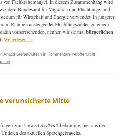
als von Fachkräfte­man­gel. In diesem Zusam­men­hang wird
ie dem Bun­de­samt für Migra­tion und Flüchtlinge, und –
­teri­um für Wirtschaft und Energie ver­wen­det. In jün­ger­er
ann im Rah­men ansteigen­der Flüchtlingszahlen zu einem
bürg­er­lichen
is dahin vorherrschen­den, nen­nen wir sie mal
t.
Weit­er­lesen
→
on
Anatol Stefanowitsch
in
Kommentare
veröffentlicht.
prache
.
e verunsicherte Mitte
nfra­gen zum Unwort
Asylkri­tik
bekomme, hier aus der
n Untiefen des aktuellen Sprachgebrauchs.