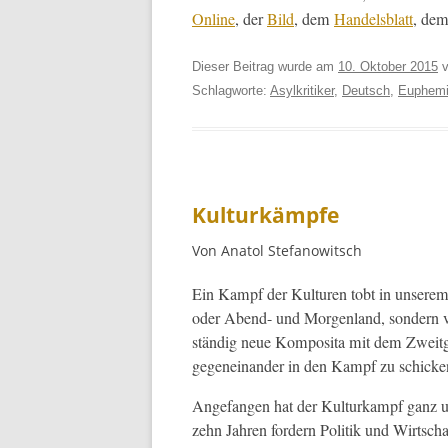
Online
, der
Bild
, dem
Han­dels­blatt
, de
Dieser Beitrag wurde am
10. Oktober 2015
v
Schlagworte:
Asylkritiker
,
Deutsch
,
Euphem
Kulturkämpfe
Von Anatol Stefanowitsch
Ein Kampf der Kul­turen tobt in unserem 
oder Abend- und Mor­gen­land, son­dern vi
ständig neue Kom­posi­ta mit dem Zweit­
gegeneinan­der in den Kampf zu schicke
Ange­fan­gen hat der Kul­turkampf ganz u
zehn Jahren fordern Poli­tik und Wirtsch