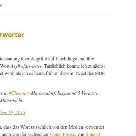
E
ürworter
er­stat­tung über Angriffe auf Flüchtlinge und ihre
as Wort
Asyl­be­für­worter
. Tat­säch­lich kon­nte ich zunächst
det wird, als ich es heute früh in diesem Tweet des
MDR
er in
#Chem­nitz
-Mark­ers­dorf. Ins­ge­samt 5 Ver­let­zte.
 Mitternacht
­ber 10, 2015
dass das Wort tat­säch­lich von den Medi­en ver­wen­det
B. auch von der säch­sichen
Freien Presse
, von
Spiegel