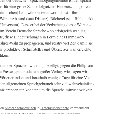
lden der deutschen Sprach­nör­g­lerge­meinde ist der Sprach­
 für eine große Zahl erfol­gre­ich­er Ein­deutschun­gen von
ateinis­chen) Lehn­wörtern ver­ant­wortlich ist – ihm
rter Abstand (statt Dis­tanz), Bücherei (statt Bib­lio­thek),
 Uni­ver­sum). Dass er bei der Ver­bre­itung dieser Wörter –
vom Vere­in Deutsche Sprache – so erfol­gre­ich war, lag
hte, diese Ein­deutschun­gen in Form eines Fremd­wör­
Jahres-Wahl zu propagieren, und rel­a­tiv viel Zeit damit, sie
pro­duk­tiv­er Schrift­steller und Über­set­zer war, erre­ichte
blikum.
r an der Sprachen­twick­lung beteiligt, gegen die Philip von
 Presseagen­tur oder ein großer Ver­lag, wie, sagen wir
Wörter erfind­en und inner­halb weniger Tage für eine Ver­
 den all­ge­meinen Sprachge­brauch sehr viel wahrschein­lich­
nizieren­den tun kön­nten um die Sprache mitzuen­twick­eln.
on
Anatol Stefanowitsch
in
Hintergrundberichte
veröffentlicht.