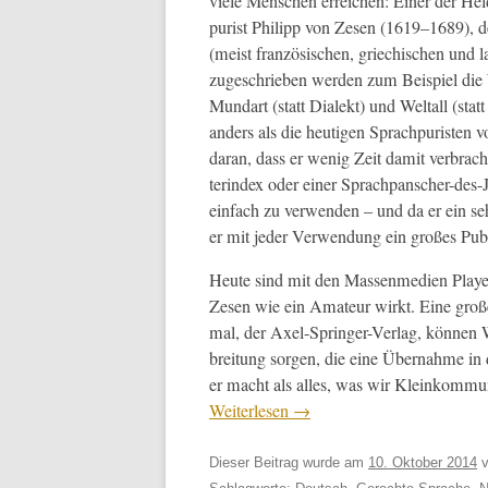
viele Men­schen erre­ichen: Ein­er der He
purist Philipp von Zesen (1619–1689), der
(meist franzö­sis­chen, griechis­chen und l
zugeschrieben wer­den zum Beispiel die Wö
Mundart (statt Dialekt) und Weltall (statt
anders als die heuti­gen Sprach­puris­ten 
daran, dass er wenig Zeit damit ver­brac
terindex oder ein­er Sprach­pan­sch­er-des-
ein­fach zu ver­wen­den – und da er ein sehr 
er mit jed­er Ver­wen­dung ein großes Pu
Heute sind mit den Massen­me­di­en Play­e
Zesen wie ein Ama­teur wirkt. Eine große
mal, der Axel-Springer-Ver­lag, kön­nen 
bre­itung sor­gen, die eine Über­nahme in
er macht als alles, was wir Kleinkom­mu­
Weit­er­lesen
→
Dieser Beitrag wurde am
10. Oktober 2014
v