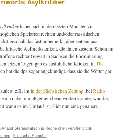
nworts: Asylkritiker
ylkri­tik­er
haben sich in den let­zten Monat­en zu
möglichen Spielarten recht­en und/oder ras­sis­tis­chen
hst geschah das fast unbe­merkt, aber seit ein paar
 kri­tis­che Aufmerk­samkeit, die ihnen zuste­ht: Schon im
trof­fene rechter Gewalt in Sach­sen die For­mulierung
 den let­zten Tagen gab es aus­führliche Kri­tiken in
The
hen hat die dpa sog­ar angekündigt, dass sie die Wörter gar
eäußert, z.B. im
in der Säch­sis­chen Zeitung
, bei
Radio
ie ich dabei nur all­ge­mein beant­worten kon­nte, war die,
it wann es im Umlauf ist. Hier nun eine genauere
n
Anatol Stefanowitsch
in
Recherchen
veröffentlicht.
ismen
,
Politische Sprache
.