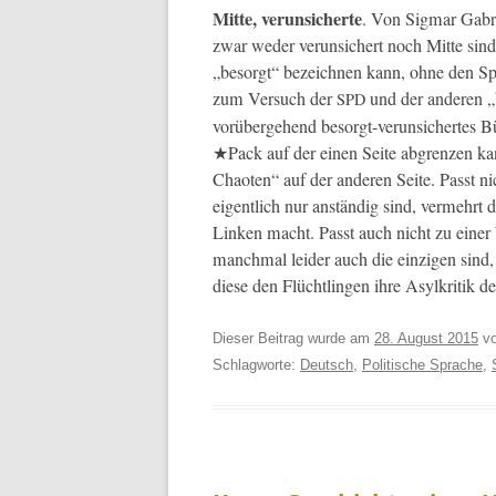
Mitte, verun­sicherte
. Von Sig­mar Gabri
zwar wed­er verun­sichert noch Mitte sind
„besorgt“ beze­ich­nen kann, ohne den Sp
zum Ver­such der
und der anderen „bü
SPD
vorüberge­hend besorgt-verun­sichertes Bü
★Pack auf der einen Seite abgren­zen kan
Chaoten“ auf der anderen Seite. Passt nic
eigentlich nur anständig sind, ver­mehrt d
Linken macht. Passt auch nicht zu ein­er 
manch­mal lei­der auch die einzi­gen sind
diese den Flüchtlin­gen ihre Asylkri­tik d
Dieser Beitrag wurde am
28. August 2015
v
Schlagworte:
Deutsch
,
Politische Sprache
,