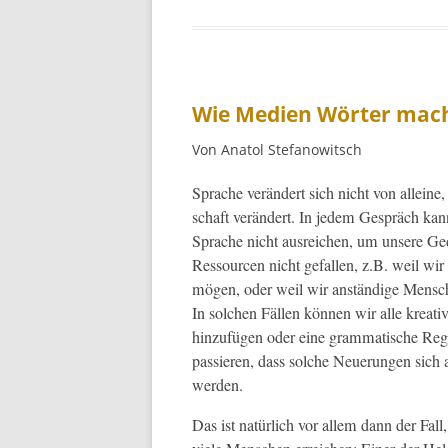
Wie Medien Wörter mac
Von Anatol Stefanowitsch
Sprache verän­dert sich nicht von alleine
schaft verän­dert. In jedem Gespräch kan
Sprache nicht aus­re­ichen, um unsere G
Ressourcen nicht gefall­en, z.B. weil wir
mögen, oder weil wir anständi­ge Men­sch
In solchen Fällen kön­nen wir alle kreat
hinzufü­gen oder eine gram­ma­tis­che Reg
passieren, dass solche Neuerun­gen sich au
werden.
Das ist natür­lich vor allem dann der Fall