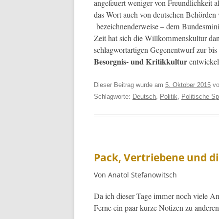
ange­feuert weniger von Fre­undlichkeit 
das Wort auch von deutschen Behör­den w
beze­ich­nen­der­weise – dem Bun­desmin­is
Zeit hat sich die Willkom­men­skul­tur d
schlag­wor­tar­ti­gen Gege­nen­twurf zur b
Besorg­nis- und Kri­tikkul­tur
entwick­el
Dieser Beitrag wurde am
5. Oktober 2015
v
Schlagworte:
Deutsch
,
Politik
,
Politische S
Pack, Vertriebene und di
Von Anatol Stefanowitsch
Da ich dieser Tage immer noch viele A
Ferne ein paar kurze Noti­zen zu andere