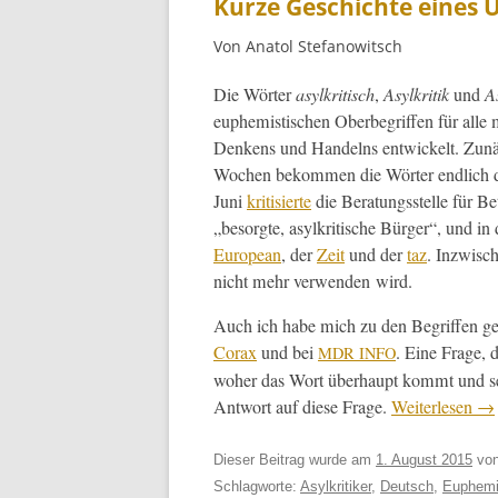
Kurze Geschichte eines U
Von Anatol Stefanowitsch
Die Wörter
asylkri­tisch
,
Asylkri­tik
und
As
euphemistis­chen Ober­be­grif­f­en für alle 
Denkens und Han­delns entwick­elt. Zunäc
Wochen bekom­men die Wörter endlich die
Juni
kri­tisierte
die Beratungsstelle für Be
„besorgte, asylkri­tis­che Bürg­er“, und in
Euro­pean
, der
Zeit
und der
taz
. Inzwis­c
nicht mehr ver­wen­den wird.
Auch ich habe mich zu den Begrif­f­en g
Corax
und bei
. Eine Frage, d
MDR
INFO
woher das Wort über­haupt kommt und se
Antwort auf diese Frage.
Weit­er­lesen
→
Dieser Beitrag wurde am
1. August 2015
vo
Schlagworte:
Asylkritiker
,
Deutsch
,
Euphem