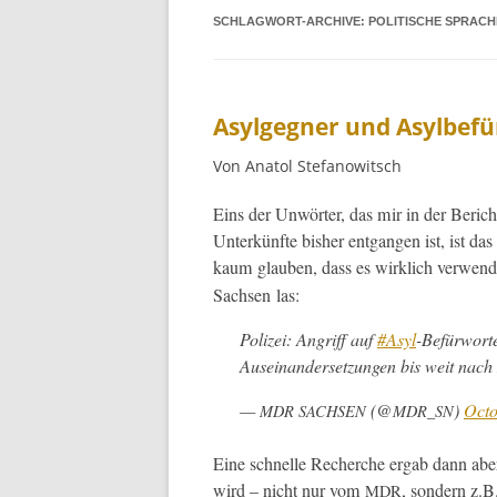
SCHLAGWORT-ARCHIVE:
POLITISCHE SPRACH
Asylgegner und Asylbef
Von Anatol Stefanowitsch
Eins der Unwörter, das mir in der Bericht
Unterkün­fte bish­er ent­gan­gen ist, ist d
kaum glauben, dass es wirk­lich ver­wen­
Sach­sen las:
Polizei: Angriff auf
#Asyl
-Befür­wort
Auseinan­der­set­zun­gen bis weit nach
—
(@
)
Octo
MDR
SACHSEN
MDR_SN
Eine schnelle Recherche ergab dann aber, 
wird – nicht nur vom
, son­dern z.
MDR