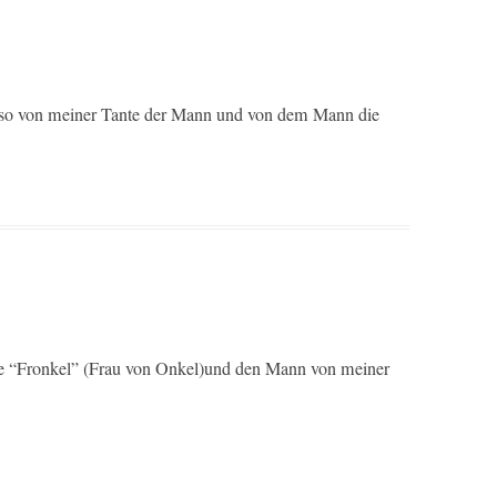
 Also von mein­er Tante der Mann und von dem Mann die
e “Fronkel” (Frau von Onkel)und den Mann von mein­er