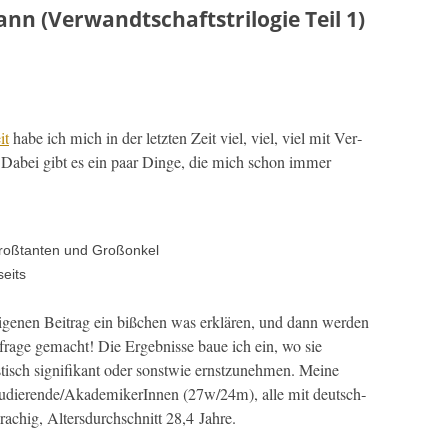
nn (Verwandtschaftstrilogie Teil 1)
it
habe ich mich in der let­zten Zeit viel, viel, viel mit Ver­
t. Dabei gibt es ein paar Dinge, die mich schon immer
roß­tan­ten und Großonkel
seits
ige­nen Beitrag ein bißchen was erk­lären, und dann wer­den
frage gemacht! Die Ergeb­nisse baue ich ein, wo sie
tis­tisch sig­nifikant oder sonst­wie ern­stzunehmen. Meine
Studierende/AkademikerInnen (27w/24m), alle mit deutsch­
rachig, Alters­durch­schnitt 28,4 Jahre.