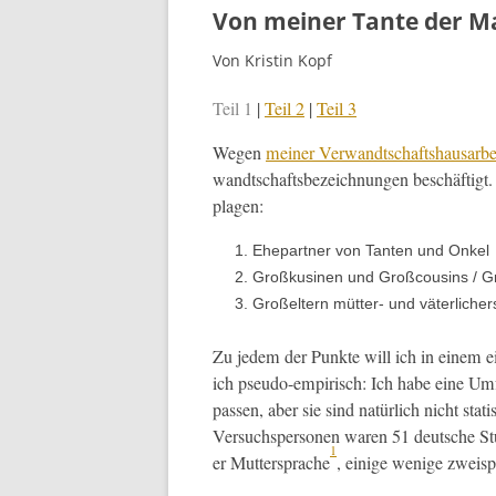
Von meiner Tante der Ma
Von Kristin Kopf
Teil 1
|
Teil 2
|
Teil 3
Wegen
mein­er Ver­wandtschaft­shausar­be
wandtschafts­beze­ich­nun­gen beschäftig
plagen:
Ehep­art­ner von Tan­ten und Onkel
Großkusi­nen und Groß­cousins / G
Großel­tern müt­ter- und väterlicher
Zu jedem der Punk­te will ich in einem e
ich pseu­do-empirisch: Ich habe eine Um
passen, aber sie sind natür­lich nicht sta­
Ver­suchsper­so­n­en waren 51 deutsche 
1
er Mut­ter­sprache
, einige wenige zweis­p