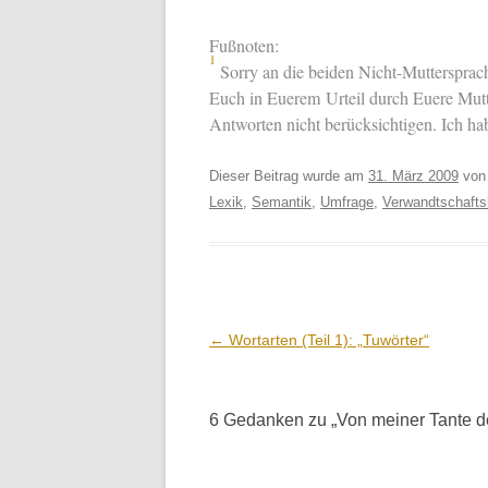
Fußnoten:
1
Sor­ry an die bei­den Nicht-Mut­ter­sprac
Euch in Euerem Urteil durch Euere Mut­ter
Antworten nicht berück­sichti­gen. Ich hab
Dieser Beitrag wurde am
31. März 2009
vo
Lexik
,
Semantik
,
Umfrage
,
Verwandtschaft
Beitrags-
←
Wortarten (Teil 1): „Tuwörter“
Navigation
6 Gedanken zu „
Von meiner Tante de