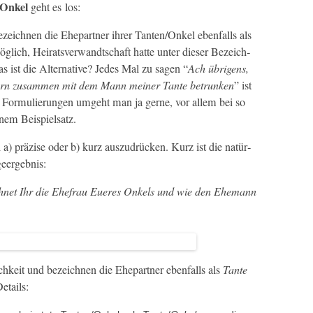
d Onkel
geht es los:
e­ich­nen die Ehep­art­ner ihrer Tanten/Onkel eben­falls als
lich, Heiratsver­wandtschaft hat­te unter dieser Beze­ich­
 ist die Alter­na­tive? Jedes Mal zu sagen “
Ach übri­gens,
tern zusam­men mit dem Mann mein­er Tante betrunk­en
” ist
For­mulierun­gen umge­ht man ja gerne, vor allem bei so
nem Beispielsatz.
h a) präzise oder b) kurz auszu­drück­en. Kurz ist die natür­
geergebnis:
ch­net Ihr die Ehe­frau Eueres Onkels und wie den Ehe­mann
hkeit und beze­ich­nen die Ehep­art­ner eben­falls als
Tante
etails: