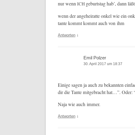
nur wenn
geburt­stag hab’, dann läßt 
ICH
wenn der ange­heirat­te onkel wie ein onke
tante kommt kommt auch von ihm
↓
Antworten
Emil Polzer
30. April 2017 um 18:37
Einige sagen ja auch zu bekan­nten ein­
dir die Tante mit­ge­bracht hat…”. Ode
Naja wie auch immer.
↓
Antworten