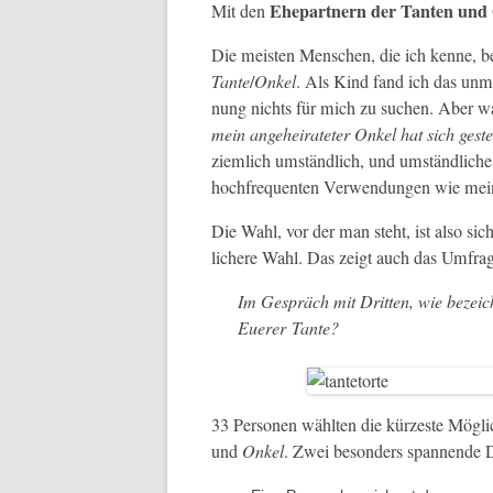
Ehep­art­nern der Tan­ten un
Mit den
Die meis­ten Men­schen, die ich kenne, bez
Tante
/
Onkel
. Als Kind fand ich das unmög
nung nichts für mich zu suchen. Aber was
mein ange­heirateter Onkel hat sich ges
ziem­lich umständlich, und umständliche 
hochfre­quenten Ver­wen­dun­gen wie mei
Die Wahl, vor der man ste­ht, ist also sic
lichere Wahl. Das zeigt auch das Umfra
Im Gespräch mit Drit­ten, wie beze­i
Euer­er Tante?
33 Per­so­n­en wählten die kürzeste Möglic
und
Onkel
. Zwei beson­ders span­nende D