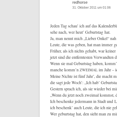
redhorse
31. Oktober 2011 um 01:06
Jeden Tag schau’ ich auf das Kalenderbla
sehe nach, wer heut’ Geburt­stag hat.
Ja, man nen­nt mich „Lieber Onkel“ nah
Leute, die was geben, hat man immer g
Früher, als ich nichts gehabt, war kein­er
jet­zt sind die ent­fer­n­testen Ver­wandten d
Wenn sie mal Geburt­stag haben, komm’n
manche komm’n
im Jahr – ic
ZWEIMAL
Meine Nichte ist fünf Jahr’, die macht m
die sagt jede Woch’: „Ich hab’ Geburt­sta
Gestern sprach ich, als sie wieder bei mi
„Wenn du jet­zt noch zweimal kommst, da
Ich beschenke jed­er­mann in Stadt und 
ich beschenk’ auch Leute, die ich nie ge
Wer geburt­stag hat, den sieht man zu mi