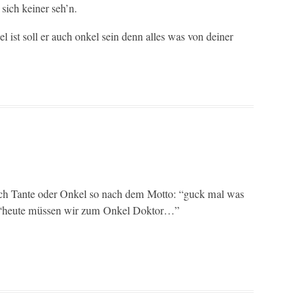
sich kein­er seh’n.
l ist soll er auch onkel sein denn alles was von dein­er
fach Tante oder Onkel so nach dem Mot­to: “guck mal was
r: “heute müssen wir zum Onkel Doktor…”