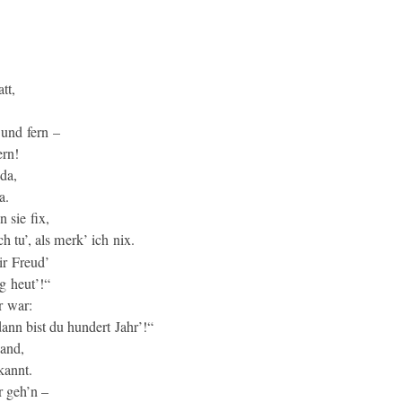
tt,
 und fern –
ern!
 da,
a.
 sie fix,
h tu’, als merk’ ich nix.
ir Freud’
g heut’!“
r war:
nn bist du hun­dert Jahr’!“
Land,
kannt.
r geh’n –