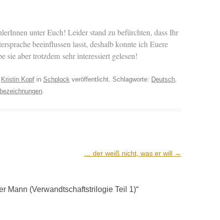
h­lerIn­nen unter Euch! Lei­der stand zu befürcht­en, dass Ihr
­sprache bee­in­flussen lasst, deshalb kon­nte ich Euere
e sie aber trotz­dem sehr inter­essiert gelesen!
n
Kristin Kopf
in
Schplock
veröffentlicht. Schlagworte:
Deutsch
,
sbezeichnungen
.
… der weiß nicht, was er will
→
r Mann (Verwandtschaftstrilogie Teil 1)
“