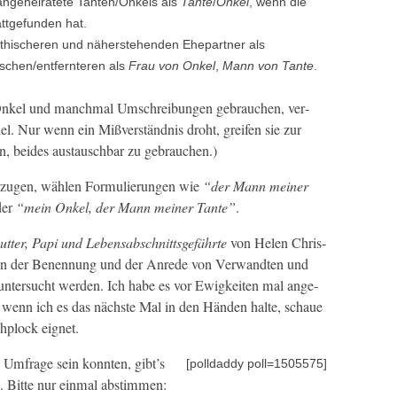
 ange­heiratete Tanten/Onkels als
Tante
/
Onkel
, wenn die
tge­fun­den hat.
his­cheren und näher­ste­hen­den Ehep­art­ner als
ischen/entfernteren als
Frau von Onkel
,
Mann von Tante
.
/Onkel und manch­mal Umschrei­bun­gen gebrauchen, ver­
l. Nur wenn ein Mißver­ständ­nis dro­ht, greifen sie zur
an, bei­des aus­tauschbar zu gebrauchen.)
orzu­gen, wählen For­mulierun­gen wie
“der Mann mein­er
er
“
mein Onkel, der Mann mein­er Tante
”
.
­ter, Papi und Lebens­ab­schnitts­ge­fährte
von Helen Chris­
n in der Benen­nung und der Anrede von Ver­wandten und
nter­sucht wer­den. Ich habe es vor Ewigkeit­en mal ange­
wenn ich es das näch­ste Mal in den Hän­den halte, schaue
h­plock eignet.
en Umfrage sein kon­nten, gibt’s
[poll­dad­dy poll=1505575]
n. Bitte nur ein­mal abstimmen: