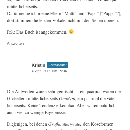
mütterlicherseits.
Dafür nenne ich meine Eltern “Mut­ti” und “Papa” (“Pap­pa”?),
dort stim­men die let­zten Vokale nicht mit den Seit­en überein.
P.S.: Das Buch ist angekommen.
↓
Antworten
Kristin
Beitragsautor
4. April 2009 um 15:36
Die Antworten waren sehr gemis­cht — ein paar­mal waren die
Großel­tern müt­ter­lich­er­seits
Omi
/
Opi
, ein paar­mal die väter­
lich­er­seits. Keine Ten­denz erkennbar. Aber waren natür­lich
auch viel zu wenige Ergebnisse.
Diejeni­gen, bei denen
Groß­mut­ter
/-
vater
den Kose­for­men