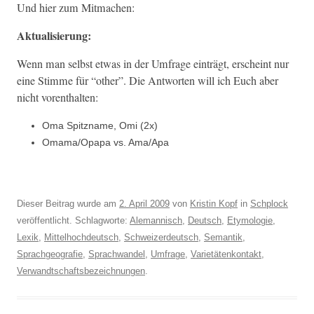
Und hier zum Mitmachen:
Aktu­al­isierung:
Wenn man selb­st etwas in der Umfrage ein­trägt, erscheint nur
eine Stimme für “oth­er”. Die Antworten will ich Euch aber
nicht vorenthalten:
Oma Spitz­name, Omi (2x)
Omama/Opapa vs. Ama/Apa
Dieser Beitrag wurde am
2. April 2009
von
Kristin Kopf
in
Schplock
veröffentlicht. Schlagworte:
Alemannisch
,
Deutsch
,
Etymologie
,
Lexik
,
Mittelhochdeutsch
,
Schweizerdeutsch
,
Semantik
,
Sprachgeografie
,
Sprachwandel
,
Umfrage
,
Varietätenkontakt
,
Verwandtschaftsbezeichnungen
.