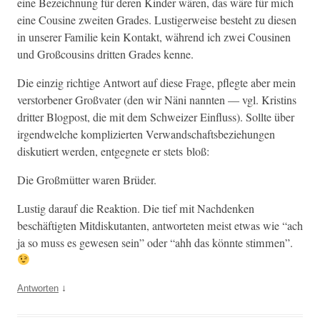
eine Beze­ich­nung für deren Kinder wären, das wäre für mich
eine Cou­sine zweit­en Grades. Lustiger­weise beste­ht zu diesen
in unser­er Fam­i­lie kein Kon­takt, während ich zwei Cousi­nen
und Groß­cousins drit­ten Grades kenne.
Die einzig richtige Antwort auf diese Frage, pflegte aber mein
ver­stor­ben­er Groß­vater (den wir Näni nan­nten — vgl. Kristins
drit­ter Blog­post, die mit dem Schweiz­er Ein­fluss). Sollte über
irgendwelche kom­plizierten Ver­wand­schafts­beziehun­gen
disku­tiert wer­den, ent­geg­nete er stets bloß:
Die Großmüt­ter waren Brüder.
Lustig darauf die Reak­tion. Die tief mit Nach­denken
beschäftigten Mit­disku­tan­ten, antworteten meist etwas wie “ach
ja so muss es gewe­sen sein” oder “ahh das kön­nte stimmen”.
↓
Antworten