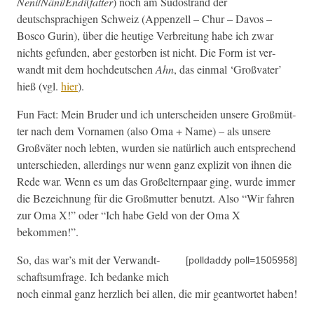
Neni
/
Näni
/
Endi
(
fat­ter
) noch am Südos­trand der
deutschsprachi­gen Schweiz (Appen­zell – Chur – Davos –
Bosco Gurin), über die heutige Ver­bre­itung habe ich zwar
nichts gefun­den, aber gestor­ben ist nicht. Die Form ist ver­
wandt mit dem hochdeutschen
Ahn
, das ein­mal ‘Groß­vater’
hieß (vgl.
hier
).
Fun Fact: Mein Brud­er und ich unter­schei­den unsere Großmüt­
ter nach dem Vor­na­men (also Oma + Name) – als unsere
Großväter noch lebten, wur­den sie natür­lich auch entsprechend
unter­schieden, allerd­ings nur wenn ganz expliz­it von ihnen die
Rede war. Wenn es um das Großel­tern­paar ging, wurde immer
die Beze­ich­nung für die Groß­mut­ter benutzt. Also “Wir fahren
zur Oma X!” oder “Ich habe Geld von der Oma X
bekommen!”.
So, das war’s mit der Verwandt­
[poll­dad­dy poll=1505958]
schafts­umfrage. Ich bedanke mich
noch ein­mal ganz her­zlich bei allen, die mir geant­wortet haben!