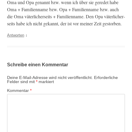
Oma und Opa genan­nt bzw. wenn ich über sie gere­det habe
Oma + Fam­i­li­en­name bzw. Opa + Fam­i­li­en­name bzw. auch
die Oma väter­lich­er­seits + Fam­i­li­en­name. Den Opa väter­lich­er­
seits habe ich nicht gekan­nt, der ist vor mein­er Zeit gestorben.
↓
Antworten
Schreibe einen Kommentar
Deine E-Mail-Adresse wird nicht veröffentlicht.
Erforderliche
Felder sind mit
*
markiert
Kommentar
*