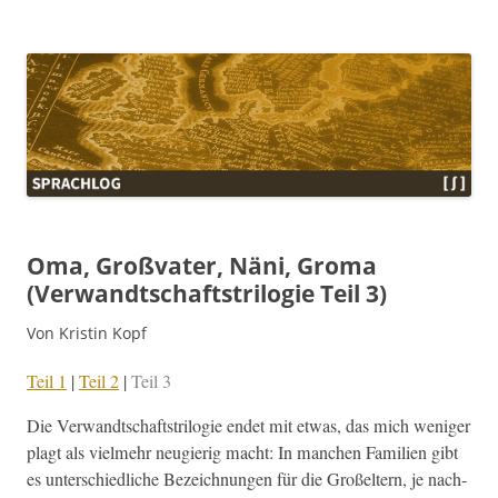
Sprachlog
Oma, Großvater, Näni, Groma
(Verwandtschaftstrilogie Teil 3)
Von Kristin Kopf
Teil 1
|
Teil 2
|
Teil 3
Die Ver­wandtschaft­strilo­gie endet mit etwas, das mich weniger
plagt als vielmehr neugierig macht: In manchen Fam­i­lien gibt
es unter­schiedliche Beze­ich­nun­gen für die Großel­tern, je nach­