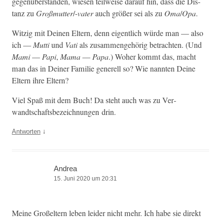
gegenüber­standen, wiesen teil­weise darauf hin, dass die Dis­
tanz zu
Groß­mut­ter
/-
vater
auch größer sei als zu
Oma
/
Opa
.
Witzig mit Deinen Eltern, denn eigentlich würde man — also
ich —
Mut­ti
und
Vati
als zusam­menge­hörig betra­cht­en. (Und
Mami
—
Papi
,
Mama
—
Papa
.) Woher kommt das, macht
man das in Dein­er Fam­i­lie generell so? Wie nan­nten Deine
Eltern ihre Eltern?
Viel Spaß mit dem Buch! Da ste­ht auch was zu Ver­
wandtschafts­beze­ich­nun­gen drin.
↓
Antworten
Andrea
15. Juni 2020 um 20:31
Meine Großel­tern leben lei­der nicht mehr. Ich habe sie direkt