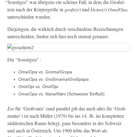
“
Son­stiges” war übri­gens ein schön­er Fall, in dem die Großel­
tern nach der Kör­per­größe in
große
(
r
) und
kleine
(
r
)
Oma
/
Opa
unter­schieden wurden.
Diejeni­gen, die wirk­lich durch ver­schiedene Beze­ich­nun­gen
unter­schei­den, find­en sich hier noch ein­mal genauer:
Die “Son­sti­gen” :
Oma
/
Opa
vs.
Gro­ma
/
Gropa
Oma
/
Opa
vs.
Groß­ma­ma
/
Groß­pa­pa
Omi
/
Opi
vs.
Ömi
/
Öpi
Oma
/
Opa
vs.
Nana
/
Näni
(Schweiz­er Einfluß)
Eni
für ‘Groß­vater’ (und par­al­lel gilt das auch alles für ‘Groß­
mut­ter’) ist nach Müller (1979) bis ins 14. Jh. im kom­plet­ten
süd­deutschen Raum belegt, ganz beson­ders in der Schweiz
und auch in Öster­re­ich. Um 1900 lebte das Wort als