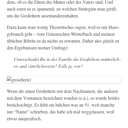
dem, ob es die Eltern der Mut­ter oder des Vaters sind. Und
auch son­st ist es span­nend, zu welchen Strate­gien man greift,
um die Großel­tern auseinanderzuhalten.
Dazu kann man wenig The­o­retis­ches sagen, weil es um Haus­
ge­brauch geht – vom Grimm­schen Wörter­buch und meinen
üblichen Bibeln ist da nichts zu erwarten. Daher also gle­ich zu
den Ergeb­nis­sen mein­er Umfrage:
Unter­schei­det Ihr in der Fam­i­lie die Großel­tern müt­ter­lich­
er- und väter­lich­er­seits? Falls ja, wie?
Wenn die einen Großel­tern mit dem Nach­na­men, die anderen
mit dem Vor­na­men beze­ich­net wur­den (o.ä.), so wurde bei­des
berück­sichtigt. Es fehlt ein bißchen was an 51, weil manche
nur “Name” schrieben, das habe ich mal wegge­lassen, weil
etwas unspezifisch.