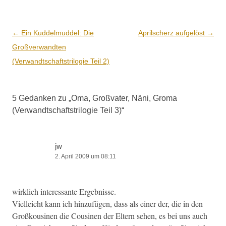
Beitrags-
←
Ein Kuddelmuddel: Die
Aprilscherz aufgelöst
→
Navigation
Großverwandten
(Verwandtschaftstrilogie Teil 2)
5 Gedanken zu „
Oma, Großvater, Näni, Groma
(Verwandtschaftstrilogie Teil 3)
“
jw
2. April 2009 um 08:11
wirk­lich inter­es­sante Ergebnisse.
Vielle­icht kann ich hinzufü­gen, dass als ein­er der, die in den
Großk­ousi­nen die Cousi­nen der Eltern sehen, es bei uns auch