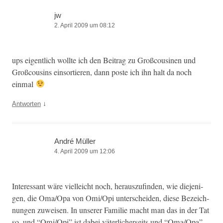
jw
2. April 2009 um 08:12
ups eigentlich wollte ich den Beitrag zu Groß­cousi­nen und
Groß­cousins ein­sortieren, dann poste ich ihn halt da noch
einmal
↓
Antworten
André Müller
4. April 2009 um 12:06
Inter­es­sant wäre vielle­icht noch, her­auszufind­en, wie diejeni­
gen, die Oma/Opa von Omi/Opi unter­schei­den, diese Beze­ich­
nun­gen zuweisen. In unser­er Fam­i­lie macht man das in der Tat
so, und “Omi/Opi” ist dabei väter­lich­er­seits und “Oma/Opa”