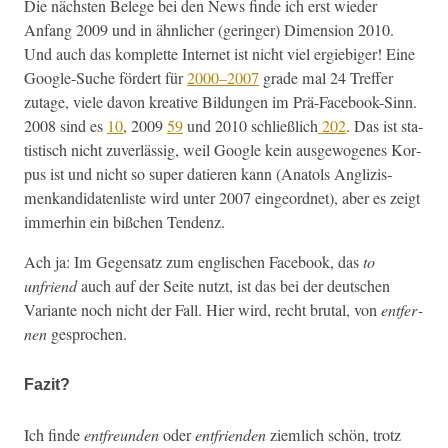
Die näch­sten Belege bei den News finde ich erst wieder
Anfang 2009 und in ähn­lich­er (geringer) Dimen­sion 2010.
Und auch das kom­plette Inter­net ist nicht viel ergiebiger! Eine
Google-Suche fördert für
2000–2007
grade mal 24 Tre­f­fer
zutage, viele davon kreative Bil­dun­gen im Prä-Face­book-Sinn.
2008 sind es
10
, 2009
59
und 2010 schließlich
202
. Das ist sta­
tis­tisch nicht zuver­läs­sig, weil Google kein aus­ge­wo­genes Kor­
pus ist und nicht so super datieren kann (Ana­tols Anglizis­
menkan­di­daten­liste wird unter 2007 ein­ge­ord­net), aber es zeigt
immer­hin ein bißchen Tendenz.
Ach ja: Im Gegen­satz zum englis­chen Face­book, das
to
unfriend
auch auf der Seite nutzt, ist das bei der deutschen
Vari­ante noch nicht der Fall. Hier wird, recht bru­tal, von
ent­fer­
nen
gesprochen.
Fazit?
Ich finde
ent­fre­un­den
oder
ent­frien­den
ziem­lich schön, trotz