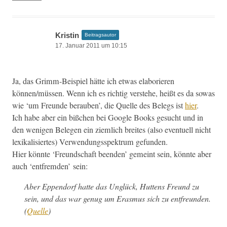
Kristin
Beitragsautor
17. Januar 2011 um 10:15
Ja, das Grimm-Beispiel hätte ich etwas ela­bori­eren
können/müssen. Wenn ich es richtig ver­ste­he, heißt es da sowas
wie ‘um Fre­unde berauben’, die Quelle des Belegs ist
hier
.
Ich habe aber ein bißchen bei Google Books gesucht und in
den weni­gen Bele­gen ein ziem­lich bre­ites (also eventuell nicht
lexikalisiertes) Ver­wen­dungsspek­trum gefunden.
Hier kön­nte ‘Fre­und­schaft been­den’ gemeint sein, kön­nte aber
auch ‘ent­frem­den’ sein:
Aber Eppen­dorf hat­te das Unglück, Hut­tens Fre­und zu
sein, und das war genug um Eras­mus sich zu ent­fre­un­den.
(
Quelle
)