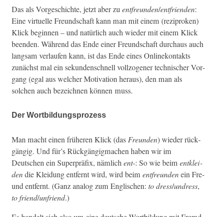
Das als Vorgeschichte, jet­zt aber zu
ent­fre­un­den
/
ent­frien­den
:
Eine virtuelle Fre­und­schaft kann man mit einem (rezipro­ken)
Klick begin­nen – und natür­lich auch wieder mit einem Klick
been­den. Während das Ende ein­er Fre­und­schaft dur­chaus auch
langsam ver­laufen kann, ist das Ende eines Onlinekon­tak­ts
zunächst mal ein sekun­den­schnell vol­l­zo­gen­er tech­nis­ch­er Vor­
gang (egal aus welch­er Moti­va­tion her­aus), den man als
solchen auch beze­ich­nen kön­nen muss.
Der Wortbildungsprozess
Man macht einen früheren Klick (das
Fre­un­den
) wieder rück­
gängig. Und für’s Rück­gängig­machen haben wir im
Deutschen ein Super­prä­fix, näm­lich
ent
-: So wie beim
entk­lei­
den
die Klei­dung ent­fer­nt wird, wird beim
ent­fre­un­den
ein Fre­
und ent­fer­nt. (Ganz ana­log zum Englis­chen:
to dress
/
undress
,
to friend
/
unfriend
.)
Es han­delt sich also um eine deutsche Wort­bil­dung mit Fremd­