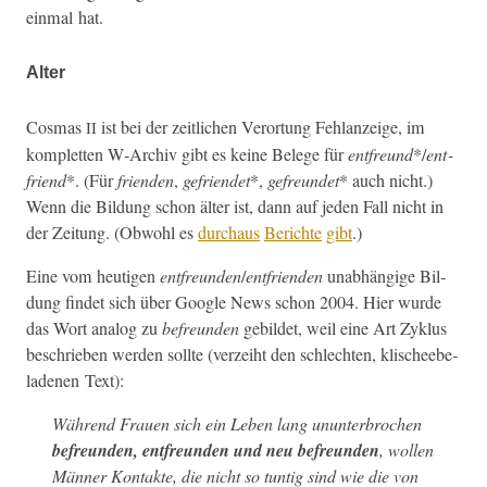
ein­mal hat.
Alter
Cos­mas
ist bei der zeitlichen Veror­tung Fehlanzeige, im
II
kom­plet­ten W‑Archiv gibt es keine Belege für
ent­fre­und
*/
ent­
friend
*. (Für
frien­den
,
gefrien­det
*,
gefre­un­det
* auch nicht.)
Wenn die Bil­dung schon älter ist, dann auf jeden Fall nicht in
der Zeitung. (Obwohl es
dur­chaus
Berichte
gibt
.)
Eine vom heuti­gen
ent­fre­un­den
/
ent­frien­den
unab­hängige Bil­
dung find­et sich über Google News schon 2004. Hier wurde
das Wort ana­log zu
befre­un­den
gebildet, weil eine Art Zyk­lus
beschrieben wer­den sollte (verzei­ht den schlecht­en, klis­chee­be­
lade­nen Text):
Während Frauen sich ein Leben lang unun­ter­brochen
befre­un­den, ent­fre­un­den und neu befre­un­den
, wollen
Män­ner Kon­tak­te, die nicht so tuntig sind wie die von