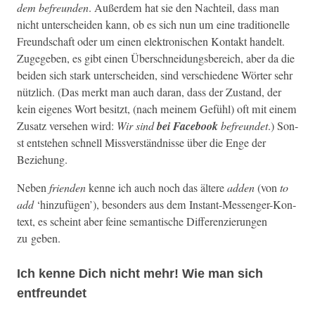
dem befre­un­den
. Außer­dem hat sie den Nachteil, dass man
nicht unter­schei­den kann, ob es sich nun um eine tra­di­tionelle
Fre­und­schaft oder um einen elek­tro­n­is­chen Kon­takt han­delt.
Zugegeben, es gibt einen Über­schnei­dungs­bere­ich, aber da die
bei­den sich stark unter­schei­den, sind ver­schiedene Wörter sehr
nüt­zlich. (Das merkt man auch daran, dass der Zus­tand, der
kein eigenes Wort besitzt, (nach meinem Gefühl) oft mit einem
Zusatz verse­hen wird:
Wir sind
bei Face­book
befre­un­det
.) Son­
st entste­hen schnell Missver­ständ­nisse über die Enge der
Beziehung.
Neben
frien­den
kenne ich auch noch das ältere
adden
(von
to
add
‘hinzufü­gen’), beson­ders aus dem Instant-Mes­sen­ger-Kon­
text, es scheint aber feine seman­tis­che Dif­feren­zierun­gen
zu geben.
Ich kenne Dich nicht mehr! Wie man sich
entfreundet