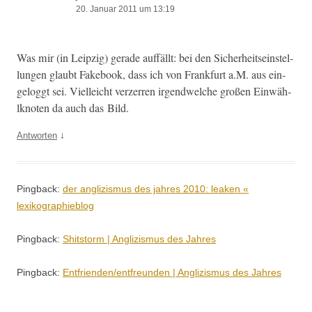
20. Januar 2011 um 13:19
Was mir (in Leipzig) ger­ade auf­fällt: bei den Sicher­heit­se­in­stel­
lun­gen glaubt Fake­book, dass ich von Frank­furt a.M. aus ein­
gel­og­gt sei. Vielle­icht verz­er­ren irgendwelche großen Ein­wäh­
lknoten da auch das Bild.
↓
Antworten
Pingback:
der anglizismus des jahres 2010: leaken «
lexikographieblog
Pingback:
Shitstorm | Anglizismus des Jahres
Pingback:
Entfrienden/entfreunden | Anglizismus des Jahres