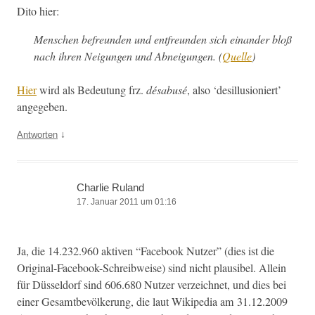
Dito hier:
Men­schen befre­un­den und ent­fre­un­den sich einan­der bloß
nach ihren Nei­gun­gen und Abnei­gun­gen. (
Quelle
)
Hier
wird als Bedeu­tung frz.
dés­abusé
, also ‘desil­lu­sion­iert’
angegeben.
↓
Antworten
Charlie Ruland
17. Januar 2011 um 01:16
Ja, die 14.232.960 aktiv­en “Face­book Nutzer” (dies ist die
Orig­i­nal-Face­book-Schreib­weise) sind nicht plau­si­bel. Allein
für Düs­sel­dorf sind 606.680 Nutzer verze­ich­net, und dies bei
ein­er Gesamt­bevölkerung, die laut Wikipedia am 31.12.2009