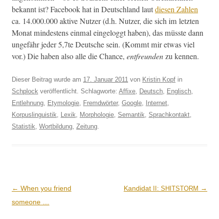
bekan­nt ist? Face­book hat in Deutsch­land laut
diesen Zahlen
ca. 14.000.000 aktive Nutzer (d.h. Nutzer, die sich im let­zten
Monat min­destens ein­mal ein­gel­og­gt haben), das müsste dann
unge­fähr jed­er 5,7te Deutsche sein. (Kommt mir etwas viel
vor.) Die haben also alle die Chance,
ent­fre­un­den
zu kennen.
Dieser Beitrag wurde am
17. Januar 2011
von
Kristin Kopf
in
Schplock
veröffentlicht. Schlagworte:
Affixe
,
Deutsch
,
Englisch
,
Entlehnung
,
Etymologie
,
Fremdwörter
,
Google
,
Internet
,
Korpuslinguistik
,
Lexik
,
Morphologie
,
Semantik
,
Sprachkontakt
,
Statistik
,
Wortbildung
,
Zeitung
.
Beitrags-
←
When you friend
Kandidat
:
→
II
SHITSTORM
Navigation
someone …