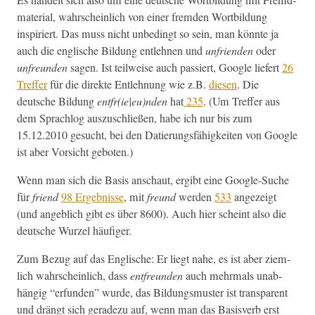
ma­te­r­i­al, wahrschein­lich von ein­er frem­den Wort­bil­dung
inspiri­ert. Das muss nicht unbe­d­ingt so sein, man kön­nte ja
auch die englis­che Bil­dung entlehnen und
unfrien­den
oder
unfre­un­den
sagen. Ist teil­weise auch passiert, Google liefert
26
Tre­f­fer
für die direk­te Entlehnung wie z.B.
diesen
. Die
deutsche Bil­dung
entfr(ie|eu)nden
hat
235
. (Um Tre­f­fer aus
dem Sprachlog auszuschließen, habe ich nur bis zum
15.12.2010 gesucht, bei den Datierungs­fähigkeit­en von Google
ist aber Vor­sicht geboten.)
Wenn man sich die Basis anschaut, ergibt eine Google-Suche
für
friend
98 Ergeb­nisse
, mit
fre­und
wer­den
533
angezeigt
(und ange­blich gibt es über 8600). Auch hier scheint also die
deutsche Wurzel häufiger.
Zum Bezug auf das Englis­che: Er liegt nahe, es ist aber ziem­
lich wahrschein­lich, dass
ent­fre­un­den
auch mehrmals unab­
hängig “erfun­den” wurde, das Bil­dungsmuster ist trans­par­ent
und drängt sich ger­adezu auf, wenn man das Basisverb erst