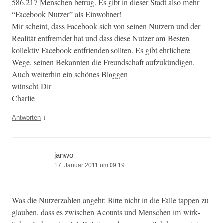
586.217 Men­schen betrug. Es gibt in dieser Stadt also mehr
“Face­book Nutzer” als Einwohner!
Mir scheint, dass Face­book sich von seinen Nutzern und der
Real­ität ent­fremdet hat und dass diese Nutzer am Besten
kollek­tiv Face­book ent­frien­den soll­ten. Es gibt ehrlichere
Wege, seinen Bekan­nten die Fre­und­schaft aufzukündigen.
Auch weit­er­hin ein schönes Bloggen
wün­scht Dir
Charlie
↓
Antworten
janwo
17. Januar 2011 um 09:19
Was die Nutzerzahlen ange­ht: Bitte nicht in die Falle tap­pen zu
glauben, dass es zwis­chen Acounts und Men­schen im wirk­