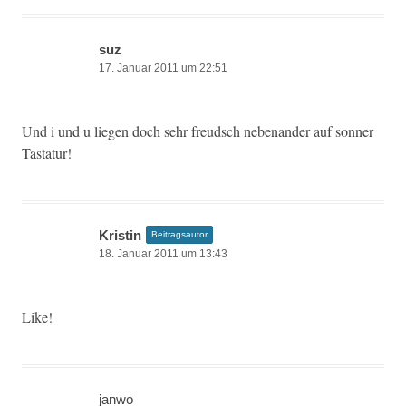
suz
17. Januar 2011 um 22:51
Und i und u liegen doch sehr freud­sch nebe­nan­der auf son­ner
Tastatur!
Kristin
Beitragsautor
18. Januar 2011 um 13:43
Like!
janwo