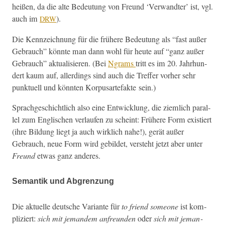
heißen, da die alte Bedeu­tung von Fre­und ‘Ver­wandter’ ist, vgl.
auch im
).
DRW
Die Kennze­ich­nung für die frühere Bedeu­tung als “fast außer
Gebrauch” kön­nte man dann wohl für heute auf “ganz außer
Gebrauch” aktu­al­isieren. (Bei
Ngrams
tritt es im 20. Jahrhun­
dert kaum auf, allerd­ings sind auch die Tre­f­fer vorher sehr
punk­tuell und kön­nten Kor­pusarte­fak­te sein.)
Sprachgeschichtlich also eine Entwick­lung, die ziem­lich par­al­
lel zum Englis­chen ver­laufen zu scheint: Frühere Form existiert
(ihre Bil­dung liegt ja auch wirk­lich nahe!), gerät außer
Gebrauch, neue Form wird gebildet, ver­ste­ht jet­zt aber unter
Fre­und
etwas ganz anderes.
Semantik und Abgrenzung
Die aktuelle deutsche Vari­ante für
to friend some­one
ist kom­
pliziert:
sich mit jeman­dem anfre­un­den
oder
sich mit jeman­