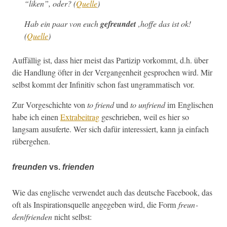
“liken”, oder?
(
Quelle
)
Hab ein paar von euch
gefre­un­det
‚hoffe das ist ok!
(
Quelle
)
Auf­fäl­lig ist, dass hier meist das Par­tizip vorkommt, d.h. über
die Hand­lung öfter in der Ver­gan­gen­heit gesprochen wird. Mir
selb­st kommt der Infini­tiv schon fast ungram­ma­tisch vor.
Zur Vorgeschichte von
to friend
und
to unfriend
im Englis­chen
habe ich einen
Extra­beitrag
geschrieben, weil es hier so
langsam ausuferte. Wer sich dafür inter­essiert, kann ja ein­fach
rübergehen.
freunden
vs.
frienden
Wie das englis­che ver­wen­det auch das deutsche Face­book, das
oft als Inspi­ra­tionsquelle angegeben wird, die Form
fre­un­
den
/
frien­den
nicht selbst: