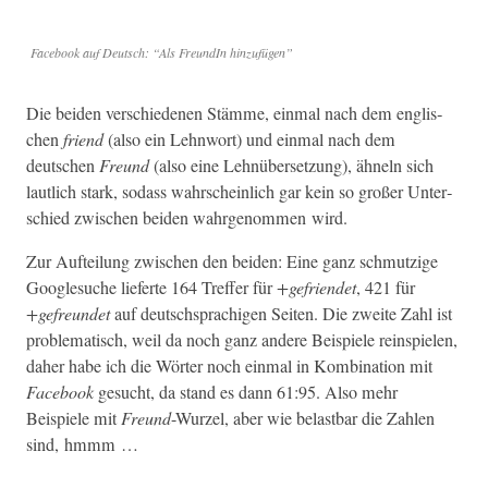
Face­book auf Deutsch: “Als Fre­undIn hinzufügen”
Die bei­den ver­schiede­nen Stämme, ein­mal nach dem englis­
chen
friend
(also ein Lehn­wort) und ein­mal nach dem
deutschen
Fre­und
(also eine Lehnüber­set­zung), ähneln sich
laut­lich stark, sodass wahrschein­lich gar kein so großer Unter­
schied zwis­chen bei­den wahrgenom­men wird.
Zur Aufteilung zwis­chen den bei­den: Eine ganz schmutzige
Google­suche lieferte 164 Tre­f­fer für
+gefrien­det
, 421 für
+gefre­un­det
auf deutschsprachi­gen Seit­en. Die zweite Zahl ist
prob­lema­tisch, weil da noch ganz andere Beispiele rein­spie­len,
daher habe ich die Wörter noch ein­mal in Kom­bi­na­tion mit
Face­book
gesucht, da stand es dann 61:95. Also mehr
Beispiele mit
Fre­und
-Wurzel, aber wie belast­bar die Zahlen
sind, hmmm …