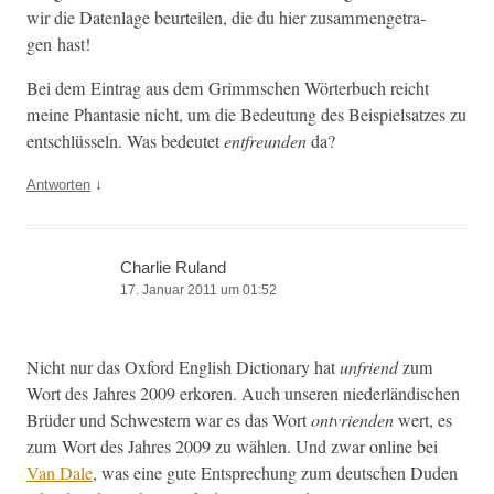
wir die Daten­lage beurteilen, die du hier zusam­menge­tra­
gen hast!
Bei dem Ein­trag aus dem Grimm­schen Wörter­buch reicht
meine Phan­tasie nicht, um die Bedeu­tung des Beispiel­satzes zu
entschlüs­seln. Was bedeutet
ent­fre­un­den
da?
↓
Antworten
Charlie Ruland
17. Januar 2011 um 01:52
Nicht nur das Oxford Eng­lish Dic­tio­nary hat
unfriend
zum
Wort des Jahres 2009 erko­ren. Auch unseren nieder­ländis­chen
Brüder und Schwest­ern war es das Wort
ontvrien­den
wert, es
zum Wort des Jahres 2009 zu wählen. Und zwar online bei
Van Dale
, was eine gute Entsprechung zum deutschen Duden