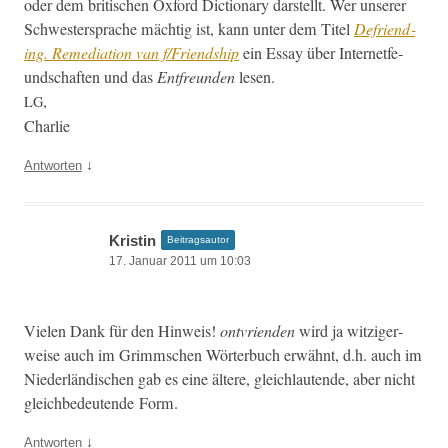
oder dem britis­chen Oxford Dic­tio­nary darstellt. Wer unser­er
Schwest­er­sprache mächtig ist, kann unter dem Titel
Defriend­
ing. Reme­di­a­tion van f/Friendship
ein Essay über Inter­net­fe­
und­schaften und das
Ent­fre­un­den
lesen.
,
LG
Charlie
↓
Antworten
Kristin
Beitragsautor
17. Januar 2011 um 10:03
Vie­len Dank für den Hin­weis!
ontvrien­den
wird ja witziger­
weise auch im Grimm­schen Wörter­buch erwäh­nt, d.h. auch im
Nieder­ländis­chen gab es eine ältere, gle­ich­lau­t­ende, aber nicht
gle­ichbe­deu­tende Form.
↓
Antworten