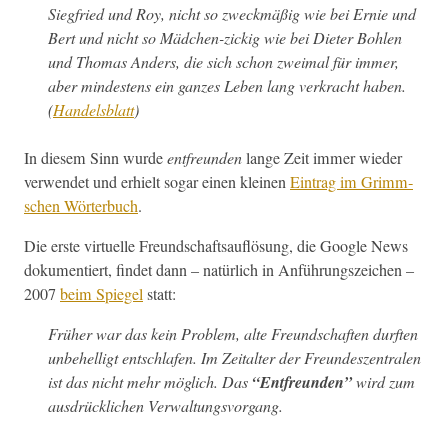
Siegfried und Roy, nicht so zweck­mäßig wie bei Ernie und
Bert und nicht so Mäd­chen-zick­ig wie bei Dieter Bohlen
und Thomas Anders, die sich schon zweimal für immer,
aber min­destens ein ganzes Leben lang verkracht haben.
(
Han­dels­blatt
)
In diesem Sinn wurde
ent­fre­un­den
lange Zeit immer wieder
ver­wen­det und erhielt sog­ar einen kleinen
Ein­trag im Grimm­
schen Wörter­buch
.
Die erste virtuelle Fre­und­schaft­sauflö­sung, die Google News
doku­men­tiert, find­et dann – natür­lich in Anführungsze­ichen –
2007
beim Spiegel
statt:
Früher war das kein Prob­lem, alte Fre­und­schaften durften
unbe­hel­ligt entschlafen. Im Zeital­ter der Fre­un­deszen­tralen
ist das nicht mehr möglich. Das
“Ent­fre­un­den”
wird zum
aus­drück­lichen Verwaltungsvorgang.