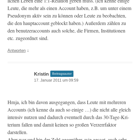
lichen Leben eine 1:1‑Relation geben muss. (Ich kenne einige
Leute, die mehr als einen Account haben, z.B. um unter einem
Pseu­do­nym aktiv sein zu kön­nen oder Leute zu beobacht­en,
die den haup­tac­count geblockt haben.) Außer­dem zählen zu
den benutzer­ac­counts auch solche, die Fir­men, Insti­tu­tio­nen
etc. zuge­ord­net sind.
↓
Antworten
Kristin
Beitragsautor
17. Januar 2011 um 09:59
Hmja, ich bin davon aus­ge­gan­gen, dass Leute mit mehreren
Accounts (ich kenne da auch so einige …) die nicht alle gle­ich
inten­siv nutzen und dadurch eventuell durch das 30-Tage-Kri­
teri­um fall­en und damit keinen so großen Verz­er­rfak­tor
darstellen.
Aber war und bin der Zahl gegenüber, wie gesagt, auch sehr