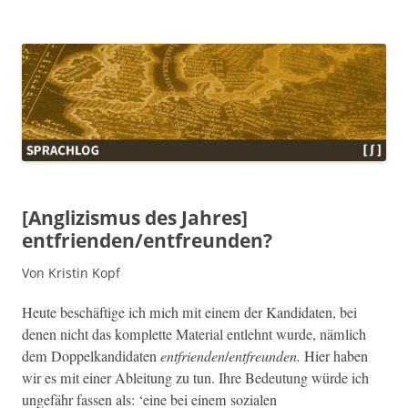
Sprachlog
[Anglizismus des Jahres]
entfrienden/entfreunden?
Von Kristin Kopf
Heute beschäftige ich mich mit einem der Kan­di­dat­en, bei
denen nicht das kom­plette Mate­r­i­al entlehnt wurde, näm­lich
dem Dop­pelka­n­di­dat­en
ent­frien­den
/
ent­fre­un­den.
Hier haben
wir es mit ein­er Ableitung
zu tun. Ihre Bedeu­tung würde ich
unge­fähr fassen als:
‘eine bei einem sozialen