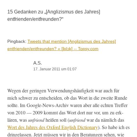
15 Gedanken zu „
[Anglizismus des Jahres]
entfrienden/entfreunden?
“
Pingback:
Tweets that mention [Anglizismus des Jahres]
entfrienden/entfreunden? « [ʃplɔk] -- Topsy.com
A.S.
17. Januar 2011 um 01:07
Wegen der gerin­gen Ver­wen­dung­shäu­figkeit war auch für
mich schw­er zu entschei­den, ob das Wort in die zweite Runde
sollte. Im Google-News-Archiv waren aber alle echt­en Tre­f­fer
von 2010 — 2009 kommt das Wort dort nur vor, um zu erk­
lären, was
unfriend
heißen soll (
unfriend
war da näm­lich das
Wort des Jahres des Oxford Eng­lish Dic­tio­nary
). So habe ich es
dringe­lassen. Jet­zt müssen wir in den Beratun­gen sehen, wie