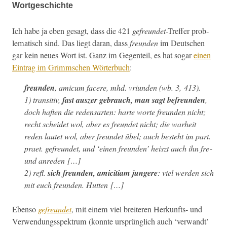
Wortgeschichte
Ich habe ja eben gesagt, dass die 421
gefre­un­det
-Tre­f­fer prob­
lema­tisch sind. Das liegt daran, dass
fre­un­den
im Deutschen
gar kein neues Wort ist. Ganz im Gegen­teil, es hat sog­ar
einen
Ein­trag im Grimm­schen Wörter­buch
:
fre­un­den
, amicum facere, mhd.
vri­un­den
(wb. 3, 413).
1) tran­si­tiv,
fast ausz­er gebrauch, man sagt befre­un­den
,
doch haften die reden­sarten: harte worte fre­un­den nicht;
recht schei­det wol, aber es fre­un­det nicht; die warheit
reden lautet wol, aber fre­un­det übel; auch beste­ht im part.
praet. gefre­un­det, und ‘einen fre­un­den’ heiszt auch ihn fre­
und anreden […]
2) refl.
sich fre­un­den, amici­ti­am jun­gere
: viel wer­den sich
mit euch fre­un­den. Hutten […]
Eben­so
gefre­un­det
, mit einem viel bre­it­eren Herkun­fts- und
Ver­wen­dungsspek­trum (kon­nte ursprünglich auch ‘ver­wandt’