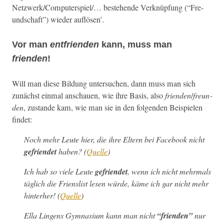
Netzwerk/Computerspiel/… beste­hende Verknüp­fung (“Fre­
und­schaft”) wieder auflösen’.
Vor man
entfrienden
kann, muss man
frienden
!
Will man diese Bil­dung unter­suchen, dann muss man sich
zunächst ein­mal anschauen, wie ihre Basis, also
frien­den
/
fre­un­
den
, zus­tande kam, wie man sie in den fol­gen­den Beispie­len
findet:
Noch mehr Leute hier, die ihre Eltern bei Face­book nicht
gefrien­det
haben?
(
Quelle
)
Ich hab so viele Leute
gefrien­det
, wenn ich nicht mehrmals
täglich die Frienslist lesen würde, käme ich gar nicht mehr
hin­ter­her!
(
Quelle
)
Ella Lin­gens Gym­na­si­um kann man nicht
“frien­den”
nur