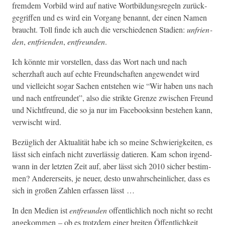
frem­dem Vor­bild wird auf native Wort­bil­dungsregeln zurück­
ge­grif­f­en und es wird ein Vor­gang benan­nt, der einen Namen
braucht. Toll finde ich auch die ver­schiede­nen Sta­di­en:
unfrien­
den
,
ent­frien­den
,
ent­fre­un­den
.
Ich kön­nte mir vorstellen, dass das Wort nach und nach
scherzhaft auch auf echte Fre­und­schaften angewen­det wird
und vielle­icht sog­ar Sachen entste­hen wie “Wir haben uns nach
und nach ent­fre­un­det”, also die strik­te Gren­ze zwis­chen Fre­und
und Nicht­fre­und, die so ja nur im Face­booksinn beste­hen kann,
ver­wis­cht wird.
Bezüglich der Aktu­al­ität habe ich so meine Schwierigkeit­en, es
lässt sich ein­fach nicht zuver­läs­sig datieren. Kam schon irgend­
wann in der let­zten Zeit auf, aber lässt sich 2010 sich­er bes­tim­
men? Ander­er­seits, je neuer, desto unwahrschein­lich­er, dass es
sich in großen Zahlen erfassen lässt …
In den Medi­en ist
ent­fre­un­den
offentlich­lich noch nicht so recht
angekom­men – ob es trotz­dem ein­er bre­it­en Öffentlichkeit