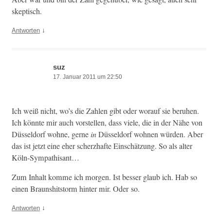
skeptisch.
↓
Antworten
suz
17. Januar 2011 um 22:50
Ich weiß nicht, wo’s die Zahlen gibt oder worauf sie beruhen.
Ich kön­nte mir auch vorstellen, dass viele, die in der Nähe von
Düs­sel­dorf wohne, gerne
in
Düs­sel­dorf wohnen wür­den. Aber
das ist jet­zt eine eher scherzhafte Ein­schätzung. So als alter
Köln-Sympathisant…
Zum Inhalt komme ich mor­gen. Ist bess­er glaub ich. Hab so
einen Braun­shit­storm hin­ter mir. Oder so.
↓
Antworten