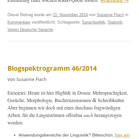
Dieser Beitrag wurde am
21. November 2014
von
Susanne Flach
in
Kommentare
veröffentlicht. Schlagworte:
Sprachpolitik
,
Statistik
,
Verein Deutsche Sprache
.
Blogspektrogramm 46/2014
Von Susanne Flach
Eieieieiei. Heute ist hier High­life in Dosen: Mehrsprachigkeit,
Gerüche, Mor­pholo­gie, Buchren­zen­sio­nen
Schreibkul­tur.
&
Aber begin­nen wir doch mit ein­er dur­chaus frag­würdi­gen
Arbeit, für die Linguist/innen offen­bar
auch
herange­zo­gen
werden:
Anwen­dungs­bere­iche der Lin­guis­tik? Bitteschön,
hier ein