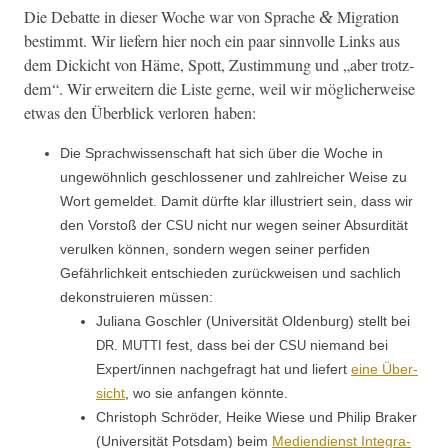
Die Debat­te in dieser Woche war von Sprache
Migra­tion
&
bes­timmt. Wir liefern hier noch ein paar sin­nvolle Links aus
dem Dic­kicht von Häme, Spott, Zus­tim­mung und „aber trotz­
dem“. Wir erweit­ern die Liste gerne, weil wir möglicher­weise
etwas den Überblick ver­loren haben:
Die Sprach­wis­senschaft hat sich über die Woche in
ungewöhn­lich geschlossen­er und zahlre­ich­er Weise zu
Wort gemeldet. Damit dürfte klar illus­tri­ert sein, dass wir
den Vorstoß der
nicht nur wegen sein­er Absur­dität
CSU
verulken kön­nen, son­dern wegen sein­er per­fi­den
Gefährlichkeit entsch­ieden zurück­weisen und sach­lich
dekon­stru­ieren müssen:
Juliana Goschler (Uni­ver­sität Old­en­burg) stellt bei
.
fest, dass bei der
nie­mand bei
DR
MUTTI
CSU
Expert/innen nachge­fragt hat und liefert
eine Über­
sicht
, wo sie anfan­gen könnte.
Christoph Schröder, Heike Wiese und Philip Brak­er
(Uni­ver­sität Pots­dam) beim
Medi­en­di­enst Inte­gra­