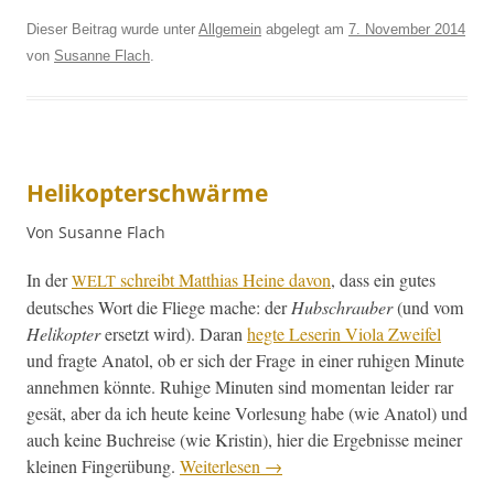
Dieser Beitrag wurde unter
Allgemein
abgelegt am
7. November 2014
von
Susanne Flach
.
Helikopterschwärme
Von Susanne Flach
In der
schreibt Matthias Heine davon
, dass ein gutes
WELT
deutsches Wort die Fliege mache: der
Hub­schrauber
(und vom
Helikopter
erset­zt wird). Daran
hegte Leserin Vio­la Zweifel
und fragte Ana­tol, ob er sich der Frage in ein­er ruhi­gen Minute
annehmen kön­nte. Ruhige Minuten sind momen­tan lei­der rar
gesät, aber da ich heute keine Vor­lesung habe (wie Ana­tol) und
auch keine Buchreise (wie Kristin), hier die Ergeb­nisse mein­er
kleinen Fin­gerübung.
Weit­er­lesen
→