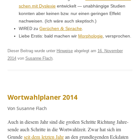
schen mit Dyslex­ie
entwick­elt — unab­hängige Stu­di­en
kon­nten aber keinen bzw. nur einen gerin­gen Effekt
nach­weisen. (Ich wäre auch skeptisch.)
&
zu
Gerüchen
Sprache
.
WIRED
Liebe Erstis: bald machen wir
Mor­pholo­gie
, ver­sprochen.
Dieser Beitrag wurde unter
Hinweise
abgelegt am
16. November
2014
von
Susanne Flach
.
Wortwahlplaner 2014
Von Susanne Flach
Auch in diesem Jahr sind die großen Schritte Rich­tung Jahre­
sende auch Schritte in die Wort­wahlzeit. Zwar hat sich im
Grunde
seit dem let­zten Jahr
an den grundle­gen­den Eck­dat­en