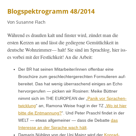
Blogspektrogramm 48/2014
Von Susanne Flach
Während es draußen kalt und fin­ster wird, zün­det man die
ersten Kerzen an und lässt die gediegene Gemütlichkeit in
deutsche Wohnz­im­mer— halt! Sie sind im Sprachlog, hier iss­
es vor­bei mit der Fes­tlichkeit! An die Arbeit:
Der
hat seinen Mitarbeiter/innen offen­bar eine
BR
Broschüre zum geschlechterg­erecht­en For­mulieren auf­
bere­it­et. Das hat wenig über­raschend einiges an Echo
her­vorgerufen — pick­en wir Rosi­nen: Meike Büt­tner
nimmt sich im
der „
Panik vor Sprachen­
THE
EUROPEAN
twick­lung
“ an, Ramona Weise fragt in der
„
Wo ist hier
TZ
bitte die Ent­man­nung?
“. Und Peter Praschl find­et in der
— etwas all­ge­mein­er — dass die Debat­te
das
WELT
Inter­esse an der Sprache wach hält
.
Damaris Nübling von der Uni Mainz wird der
Kon­rad-