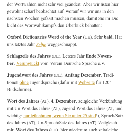
der Wort­wahlen nicht sehr viel geän­dert. Aber wir lis­ten hier
gewohnt scharf beobachtet auf, worauf wir wir uns in den
näch­sten Wochen gefasst machen müssen, damit Sie im Dic­
kicht des Wort­wahlkampfs den Überblick behalten:
Oxford Dic­tio­nar­ies Word of the Year
bald
(
). Sehr
. Hat
UK
uns let­ztes Jahr
Self­ie
weggeschnappt.
Schlagzeile des Jahres
Ende Novem­
(
). Let­ztes Jahr
DE
ber
.
Verunglückt
vom Vere­in Deutsche Sprache e.V.
Jugend­wort des Jahres
Anfang Dezem­ber
(
).
. Tra­di­
DE
tionell
ohne
Jugend­sprache (dafür mit
Web­seite
für 120″-
Bildschirme).
Wort des Jahres
4. Dezem­ber
(
).
, zeit­gle­iche Verkün­dung
AT
mit Un-Wort des Jahres (
), Jugend-Wort des Jahres (
, und
AT
AT
wichtig:
nur teil­nehmen, wenn Sie unter 25 sind
!), Spruch/Satz
des Jahres (
), Un-Spruch/Satz des Jahres (
). Zeit­gle­ich
AT
AT
Wort des Jahres
mit:
(
), hier wiederum auch zeit­gle­iche
CH