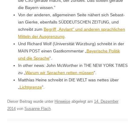
die
ger­ade macht, der zün­delt. Das soll­ten ger­ade
CSU
die Bay­ern wissen.“
Von der anderen, all­ge­meinen Seite nähert sich Sebas­t­
ian Gierke, eben­falls
, und
SÜDDEUTSCHEN
ZEITUNG
schreibt zum
Begriff „Asy­lant“ und anderen sprach­lichen
Mit­teln der Aus­gren­zung
.
Und Richard Wolf (Uni­ver­sität Würzburg) schreibt in der
einen Gastkom­men­tar „
Bay­erische Poli­tik
MAIN
POST
und die Sprache
“.
In oth­er news: John McWorther in
THE
NEW
YORK
TIMES
zu „
Warum wir Sprachen ret­ten müssen
“.
Matthias Heine schreibt in
was nettes über
DIE
WELT
„
Licht­gren­ze
“.
Dieser Beitrag wurde unter
Hinweise
abgelegt am
14. Dezember
2014
von
Susanne Flach
.