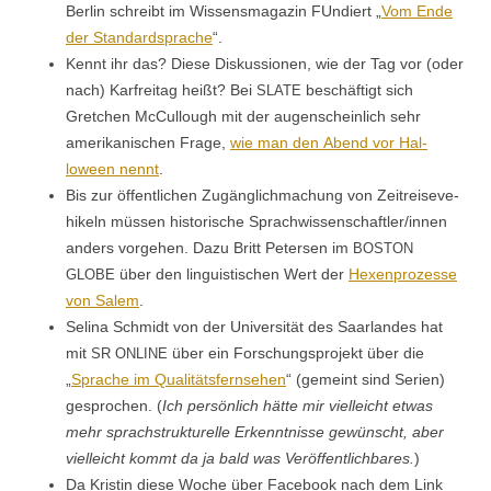
Berlin schreibt im Wis­sens­magazin FUndiert „
Vom Ende
der Stan­dard­sprache
“.
Ken­nt ihr das? Diese Diskus­sio­nen, wie der Tag vor (oder
nach) Kar­fre­itag heißt? Bei
beschäftigt sich
SLATE
Gretchen McCul­lough mit der augen­schein­lich sehr
amerikanis­chen Frage,
wie man den Abend vor Hal­
loween nen­nt
.
Bis zur öffentlichen Zugänglich­machung von Zeitrei­seve­
hikeln müssen his­torische Sprachwissenschaftler/innen
anders vorge­hen. Dazu Britt Petersen im
BOSTON
über den lin­guis­tis­chen Wert der
Hex­en­prozesse
GLOBE
von Salem
.
Seli­na Schmidt von der Uni­ver­sität des Saar­lan­des hat
mit
über ein Forschung­spro­jekt über die
SR
ONLINE
„
Sprache im Qual­itäts­fernse­hen
“ (gemeint sind Serien)
gesprochen. (
Ich per­sön­lich hätte mir vielle­icht etwas
mehr sprach­struk­turelle Erken­nt­nisse gewün­scht, aber
vielle­icht kommt da ja bald was Veröf­fentlich­bares.
)
Da Kristin diese Woche über Face­book nach dem Link