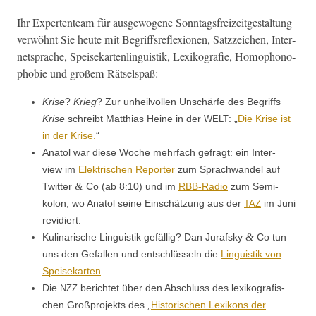
Ihr Exper­ten­team für aus­ge­wo­gene Son­ntags­freizeit­gestal­tung
ver­wöh­nt Sie heute mit Begriff­s­re­flex­io­nen, Satzze­ichen, Inter­
net­sprache, Speisekarten­lin­guis­tik, Lexiko­grafie, Homophono­
pho­bie und großem Rätselspaß:
Krise
?
Krieg
? Zur unheil­vollen Unschärfe des Begriffs
Krise
schreibt Matthias Heine in der
: „
Die Krise ist
WELT
in der Krise.
“
Ana­tol war diese Woche mehrfach gefragt: ein Inter­
view im
Elek­trischen Reporter
zum Sprach­wan­del auf
&
Twit­ter
Co (ab 8:10) und im
RBB-Radio
zum Semi­
kolon, wo Ana­tol seine Ein­schätzung aus der
im Juni
TAZ
revidiert.
&
Kuli­nar­ische Lin­guis­tik gefäl­lig? Dan Juraf­sky
Co tun
uns den Gefall­en und entschlüs­seln die
Lin­guis­tik von
Speisekarten
.
Die
berichtet über den Abschluss des lexiko­grafis­
NZZ
chen Großpro­jek­ts des „
His­torischen Lexikons der