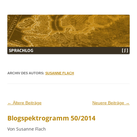
Sprachlog
ARCHIV DES AUTORS:
SUSANNE FLACH
Beitrags-
←
Ältere Beiträge
Neuere Beiträge
→
Navigation
Blogspektrogramm 50/2014
Von Susanne Flach