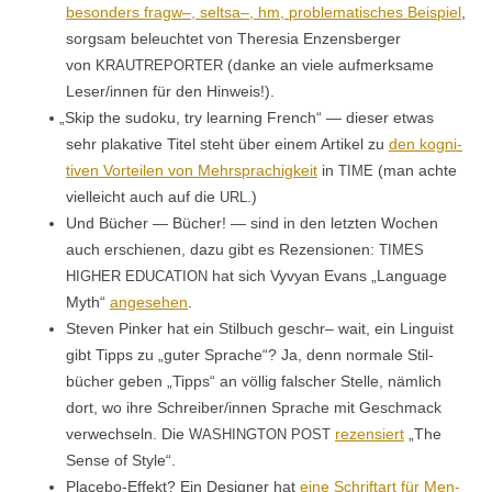
beson­ders fragw–, selt­sa–, hm, prob­lema­tis­ches Beispiel
,
sorgsam beleuchtet von There­sia Enzens­berg­er
von
(danke an viele aufmerk­same
KRAUTREPORTER
Leser/innen für den Hinweis!).
„
Skip the sudoku, try learn­ing French“ — dieser etwas
sehr plaka­tive Titel ste­ht über einem Artikel zu
den kog­ni­
tiv­en Vorteilen von Mehrsprachigkeit
in
(man achte
TIME
vielle­icht auch auf die
.)
URL
Und Büch­er — Büch­er! — sind in den let­zten Wochen
auch erschienen, dazu gibt es Rezen­sio­nen:
TIMES
hat sich Vyvyan Evans „Lan­guage
HIGHER
EDUCATION
Myth“
ange­se­hen
.
Steven Pinker hat ein Stil­buch geschr– wait, ein Lin­guist
gibt Tipps zu „guter Sprache“? Ja, denn nor­male Stil­
büch­er geben „Tipps“ an völ­lig falsch­er Stelle, näm­lich
dort, wo ihre Schreiber/innen Sprache mit Geschmack
ver­wech­seln. Die
rezen­siert
„The
WASHINGTON
POST
Sense of Style“.
Place­bo-Effekt? Ein Design­er hat
eine Schrif­tart für Men­