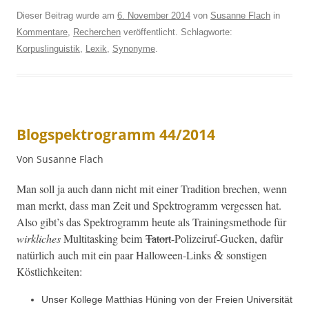
Dieser Beitrag wurde am
6. November 2014
von
Susanne Flach
in
Kommentare
,
Recherchen
veröffentlicht. Schlagworte:
Korpuslinguistik
,
Lexik
,
Synonyme
.
Blogspektrogramm 44/2014
Von Susanne Flach
Man soll ja auch dann nicht mit ein­er Tra­di­tion brechen, wenn
man merkt, dass man Zeit und Spek­tro­gramm vergessen hat.
Also gibt’s das Spek­tro­gramm heute als Train­ingsmeth­ode für
wirk­lich­es
Mul­ti­task­ing beim
Tatort
-Polizeiruf-Guck­en, dafür
natür­lich auch mit ein paar Hal­loween-Links
son­sti­gen
&
Köstlichkeiten:
Unser Kol­lege Matthias Hün­ing von der Freien Uni­ver­sität