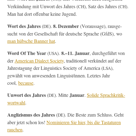
Verkün­dung mit Unwort des Jahres (
), Satz des Jahres (
).
CH
CH
Man hat dort offen­bar keine Jugend.
Wort des Jahres
8. Dezem­ber
(
).
(Voraus­sage), raus­ge­
DE
sucht von der Gesellschaft für deutsche Sprache (GfdS), wo
man hüb­sche Ban­ner hat
.
Word Of The Year
8.–11. Jan­u­ar
(
).
, durchge­führt von
USA
der
Amer­i­can Dialect Soci­ety
, tra­di­tionell verkün­det auf der
Jahresta­gung der Lin­guis­tics Soci­ety of Amer­i­ca (
),
LSA
gewählt von anwe­senden Linguist/innen. Let­ztes Jahr
cool,
because
.
Unwort des Jahres
Jan­u­ar
(
). Mitte
.
Solide Sprachkri­tik­
DE
wort­wahl
.
Anglizis­mus des Jahres
(
). Die Beste zum Schluss. Geht
DE
aber jet­zt schon los!
Nominieren Sie hier, bis die Tas­taturen
rauchen
.