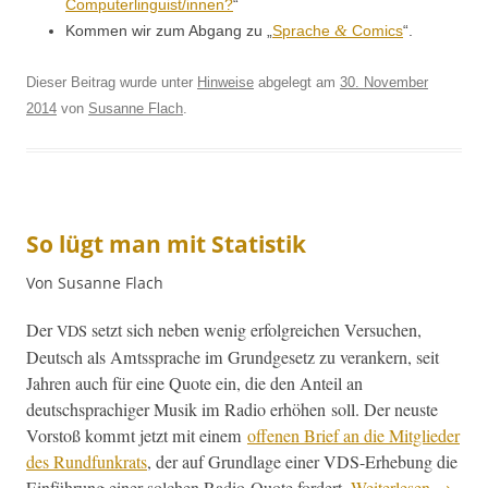
Computerlinguist/innen?
“
&
Kom­men wir zum Abgang zu „
Sprache
Comics
“.
Dieser Beitrag wurde unter
Hinweise
abgelegt am
30. November
2014
von
Susanne Flach
.
So lügt man mit Statistik
Von Susanne Flach
Der
set­zt sich neben wenig erfol­gre­ichen Ver­suchen,
VDS
Deutsch als Amtssprache im Grundge­setz zu ver­ankern, seit
Jahren auch für eine Quote ein, die den Anteil an
deutschsprachiger Musik im Radio erhöhen soll. Der neuste
Vorstoß kommt jet­zt mit einem
offe­nen Brief an die Mit­glieder
des Rund­funkrats
, der auf Grund­lage ein­er VDS-Erhe­bung die
Ein­führung ein­er solchen Radio-Quote fordert.
Weit­er­lesen
→