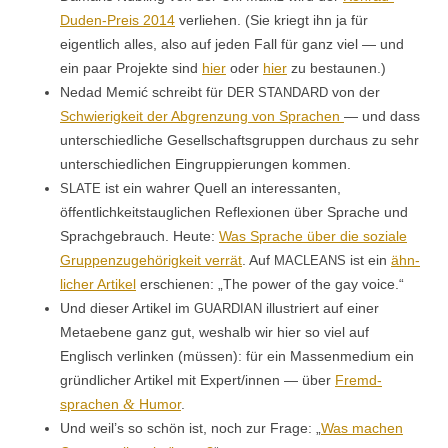
Duden-Preis 2014
ver­liehen. (Sie kriegt ihn ja für
eigentlich alles, also auf jeden Fall für ganz viel — und
ein paar Pro­jek­te sind
hier
oder
hier
zu bestaunen.)
Nedad Memić schreibt für
von der
DER
STANDARD
Schwierigkeit der Abgren­zung von Sprachen
— und dass
unter­schiedliche Gesellschafts­grup­pen dur­chaus zu sehr
unter­schiedlichen Ein­grup­pierun­gen kommen.
ist ein wahrer Quell an inter­es­san­ten,
SLATE
öffentlichkeit­stauglichen Reflex­io­nen über Sprache und
Sprachge­brauch. Heute:
Was Sprache über die soziale
Grup­pen­zuge­hörigkeit ver­rät
. Auf
ist ein
ähn­
MACLEANS
lich­er Artikel
erschienen: „The pow­er of the gay voice.“
Und dieser Artikel im
illus­tri­ert auf ein­er
GUARDIAN
Metaebene ganz gut, weshalb wir hier so viel auf
Englisch ver­linken (müssen): für ein Massen­medi­um ein
gründlich­er Artikel mit Expert/innen — über
Fremd­
&
sprachen
Humor
.
Und weil’s so schön ist, noch zur Frage: „
Was machen