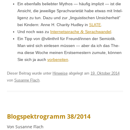
Ein eben­falls beliebter Mythos — häu­fig impliz­it — ist die
Ansicht, die jew­eilige Sprach­va­ri­etät habe etwas mit Intel­
li­genz zu tun. Dazu und zur „lin­guis­tis­chen Unsicher­heit“
bei Kindern: Anne H. Char­i­ty Hud­ley in
.
SLATE
&
Und noch was zu
Inter­net­sprache
Sprach­wan­del
.
Ein Tipp von @vilinthril für Freund/innen der Semi­otik.
Man wird sich ein­le­sen müssen — aber da ich das The­
ma diese Woche meinen Erstse­mes­tern zumute, kön­nen
Sie sich ja auch
vor­bere­it­en
.
Dieser Beitrag wurde unter
Hinweise
abgelegt am
19. Oktober 2014
von
Susanne Flach
.
Blogspektrogramm 38/2014
Von Susanne Flach