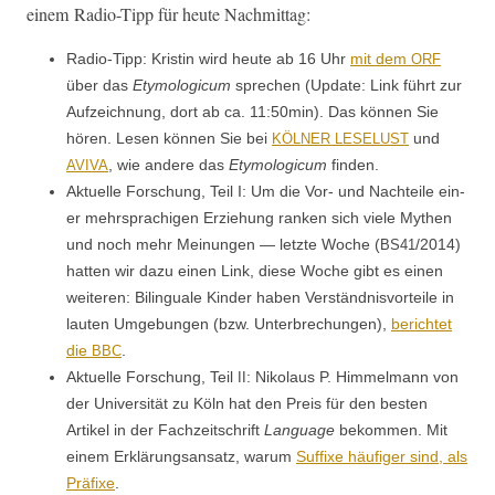
einem Radio-Tipp für heute Nachmittag:
Radio-Tipp: Kristin wird heute ab 16 Uhr
mit dem
ORF
über das
Ety­mo­log­icum
sprechen (Update: Link führt zur
Aufze­ich­nung, dort ab ca. 11:50min). Das kön­nen Sie
hören. Lesen kön­nen Sie bei
und
KÖLNER
LESELUST
, wie andere das
Ety­mo­log­icum
finden.
AVIVA
Aktuelle Forschung, Teil I: Um die Vor- und Nachteile ein­
er mehrsprachi­gen Erziehung ranken sich viele Mythen
und noch mehr Mei­n­un­gen — let­zte Woche (
/2014)
BS41
hat­ten wir dazu einen Link, diese Woche gibt es einen
weit­eren: Bilin­guale Kinder haben Ver­ständ­nisvorteile in
laut­en Umge­bun­gen (bzw. Unter­brechun­gen),
berichtet
die
.
BBC
Aktuelle Forschung, Teil
: Niko­laus P. Him­mel­mann von
II
der Uni­ver­sität zu Köln hat den Preis für den besten
Artikel in der Fachzeitschrift
Lan­guage
bekom­men. Mit
einem Erk­lärungsansatz, warum
Suf­fixe häu­figer sind, als
Prä­fixe
.