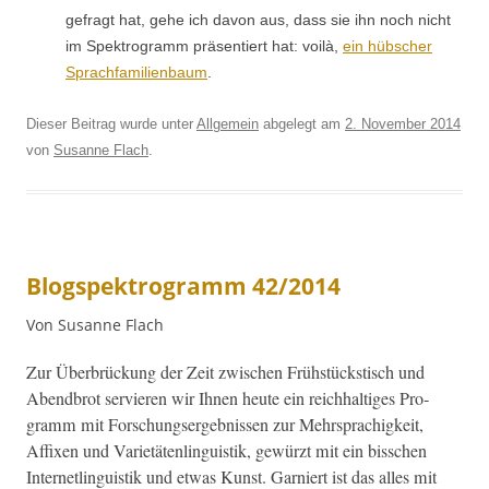
gefragt hat, gehe ich davon aus, dass sie ihn noch nicht
im Spek­tro­gramm präsen­tiert hat: voilà,
ein hüb­sch­er
Sprach­fam­i­lien­baum
.
Dieser Beitrag wurde unter
Allgemein
abgelegt am
2. November 2014
von
Susanne Flach
.
Blogspektrogramm 42/2014
Von Susanne Flach
Zur Über­brück­ung der Zeit zwis­chen Früh­stück­stisch und
Abend­brot servieren wir Ihnen heute ein reich­haltiges Pro­
gramm mit Forschungsergeb­nis­sen zur Mehrsprachigkeit,
Affix­en und Vari­etäten­lin­guis­tik, gewürzt mit ein biss­chen
Inter­netlin­guis­tik und etwas Kun­st. Gar­niert ist das alles mit