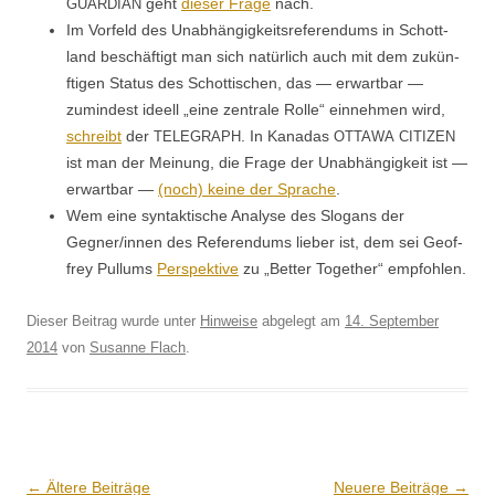
geht
dieser Frage
nach.
GUARDIAN
Im Vor­feld des Unab­hängigkeit­sref­er­en­dums in Schot­t­
land beschäftigt man sich natür­lich auch mit dem zukün­
fti­gen Sta­tus des Schot­tis­chen, das — erwart­bar —
zumin­d­est ideell „eine zen­trale Rolle“ ein­nehmen wird,
schreibt
der
. In Kanadas
TELEGRAPH
OTTAWA
CITIZEN
ist man der Mei­n­ung, die Frage der Unab­hängigkeit ist —
erwart­bar —
(noch) keine der Sprache
.
Wem eine syn­tak­tis­che Analyse des Slo­gans der
Gegner/innen des Ref­er­en­dums lieber ist, dem sei Geof­
frey Pul­lums
Per­spek­tive
zu „Bet­ter Togeth­er“ empfohlen.
Dieser Beitrag wurde unter
Hinweise
abgelegt am
14. September
2014
von
Susanne Flach
.
Beitrags-
←
Ältere Beiträge
Neuere Beiträge
→