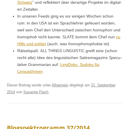
Schweiz
“ und reflek­tiert über der­ar­tige Pro­jek­te im dig­i­tal­
en Zeitalter.
In unseren Feeds ging es vor eini­gen Wochen schon
rum: in den
ist ein Sprach­lehrer gefeuert wor­den,
USA
weil sein Chef den Unter­schied zwis­chen
homophon
und
homo­phob
nicht kan­nte.
kommt dem Chef nun
zu
SLATE
Hil­fe und erk­lärt
(auch, was
homophono­pho­bia
ist).
Rät­selspaß:
greift eine (schon
ALL
THINGS
LINGUISTIC
recht alte) Idee des lin­guis­tis­chen Satiremagazins
Spec­u­
la­tive Gram­mar­i­an
auf:
Ling­Doku, Sudoku für
Linguist/innen
.
Dieser Beitrag wurde unter
Allgemein
abgelegt am
21. September
2014
von
Susanne Flach
.
Blogspektrogramm 37/2014