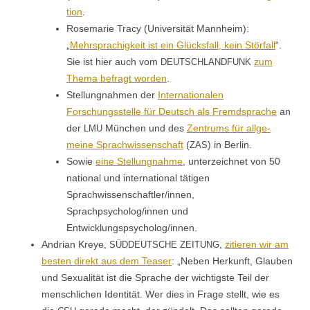
tion
.
Rose­marie Tra­cy (Uni­ver­sität Mannheim):
„
Mehrsprachigkeit ist ein Glücks­fall, kein Stör­fall
“.
Sie ist hier auch vom
zum
DEUTSCHLANDFUNK
The­ma befragt wor­den
.
Stel­lung­nah­men der
Inter­na­tionalen
Forschungsstelle für Deutsch als Fremd­sprache
an
der
München und des
Zen­trums für all­ge­
LMU
meine Sprach­wis­senschaft
(
) in Berlin.
ZAS
Sowie
eine Stel­lung­nahme
, unterze­ich­net von 50
nation­al und inter­na­tion­al täti­gen
Sprachwissenschaftler/innen,
Sprachpsycholog/innen und
Entwicklungspsycholog/innen.
Andri­an Kreye,
,
zitieren wir am
SÜDDEUTSCHE
ZEITUNG
besten direkt aus dem Teas­er
: „Neben Herkun­ft, Glauben
und Sex­u­al­ität ist die Sprache der wichtig­ste Teil der
men­schlichen Iden­tität. Wer dies in Frage stellt, wie es