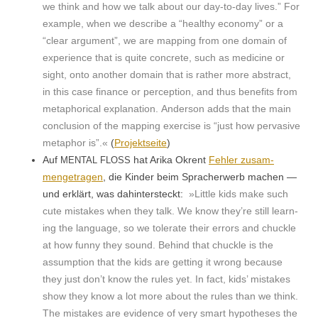
we think and how we talk about our day-to-day lives.” For
exam­ple, when we describe a “healthy econ­o­my” or a
“clear argu­ment”, we are map­ping from one domain of
expe­ri­ence that is quite con­crete, such as med­i­cine or
sight, onto anoth­er domain that is rather more abstract,
in this case finance or per­cep­tion, and thus ben­e­fits from
metaphor­i­cal expla­na­tion. Ander­son adds that the main
con­clu­sion of the map­ping exer­cise is “just how per­va­sive
metaphor is”.«
(
Pro­jek­t­seite
)
Auf
hat Ari­ka Okrent
Fehler zusam­
MENTAL
FLOSS
menge­tra­gen
, die Kinder beim Spracher­werb machen —
und erk­lärt, was dahin­ter­steckt:
»Lit­tle kids make such
cute mis­takes when they talk. We know they’re still learn­
ing the lan­guage, so we tol­er­ate their errors and chuck­le
at how fun­ny they sound. Behind that chuck­le is the
assump­tion that the kids are get­ting it wrong because
they just don’t know the rules yet. In fact, kids’ mis­takes
show they know a lot more about the rules than we think.
The mis­takes are evi­dence of very smart hypothe­ses the