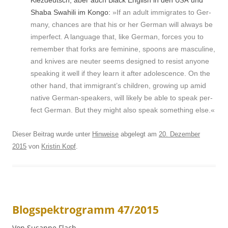
USA
Sha­ba Swahili im Kon­go:
»If an adult immi­grates to Ger­
many, chances are that his or her Ger­man will always be
imper­fect. A lan­guage that, like Ger­man, forces you to
remem­ber that forks are fem­i­nine, spoons are mas­cu­line,
and knives are neuter seems designed to resist any­one
speak­ing it well if they learn it after ado­les­cence. On the
oth­er hand, that immigrant’s chil­dren, grow­ing up amid
native Ger­man-speak­ers, will like­ly be able to speak per­
fect Ger­man. But they might also speak some­thing else.«
Dieser Beitrag wurde unter
Hinweise
abgelegt am
20. Dezember
2015
von
Kristin Kopf
.
Blogspektrogramm 47/2015
Von Susanne Flach