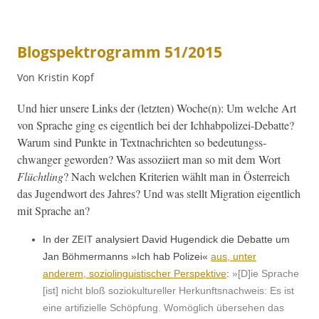
Blogspektrogramm 51/2015
Von Kristin Kopf
Und hier unsere Links der (let­zten) Woche(n): Um welche Art
von Sprache ging es eigentlich bei der Ich­habpolizei-Debat­te?
Warum sind Punk­te in Textnachricht­en so bedeu­tungss­
chwanger gewor­den? Was assozi­iert man so mit dem Wort
Flüchtling
? Nach welchen Kri­te­rien wählt man in Öster­re­ich
das Jugend­wort des Jahres? Und was stellt Migra­tion eigentlich
mit Sprache an?
In der
analysiert David Hugen­dick die Debat­te um
ZEIT
Jan Böh­mer­manns »Ich hab Polizei«
aus, unter
anderem, sozi­olin­guis­tis­ch­er Per­spek­tive
:
»[D]ie Sprache
[ist] nicht bloß soziokul­tureller Herkun­ft­snach­weis: Es ist
eine arti­fizielle Schöp­fung. Wom­öglich überse­hen das