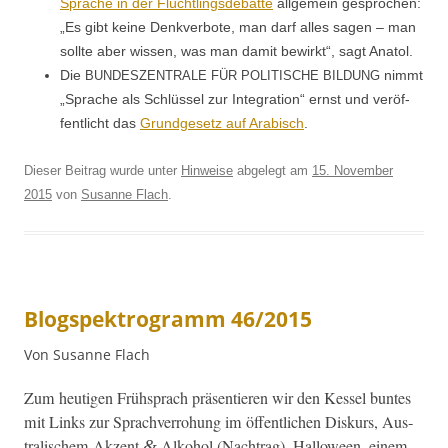
Sprache in der Flüchtlings­de­bat­te
all­ge­mein gesprochen:
„Es gibt keine Denkver­bote, man darf alles sagen – man
sollte aber wis­sen, was man damit bewirkt“, sagt Anatol.
Die
nimmt
BUNDESZENTRALE
FÜR
POLITISCHE
BILDUNG
„Sprache als Schlüs­sel zur Inte­gra­tion“ ernst und veröf­
fentlicht das
Grundge­setz auf Ara­bisch
.
Dieser Beitrag wurde unter
Hinweise
abgelegt am
15. November
2015
von
Susanne Flach
.
Blogspektrogramm 46/2015
Von Susanne Flach
Zum heuti­gen Früh­sprach präsen­tieren wir den Kessel buntes
mit Links zur Sprachver­ro­hung im öffentlichen Diskurs, Aus­
tralis­chem Akzent
Alko­hol (Nach­trag), Hal­loween, einem
&