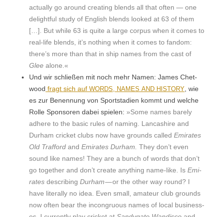
actu­al­ly go around cre­at­ing blends all that often — one
delight­ful study of Eng­lish blends looked at 63 of them
[…]. But while 63 is quite a large cor­pus when it comes to
real-life blends, it’s noth­ing when it comes to fan­dom:
there’s more than that in ship names from the cast of
Glee
alone.«
Und wir schließen mit noch mehr Namen: James Chet­
wood
fragt sich auf
,
, wie
WORDS
NAMES
AND
HISTORY
es zur Benen­nung von Sport­sta­di­en kommt und welche
Rolle Spon­soren dabei spie­len:
»
Some names bare­ly
adhere to the basic rules of nam­ing. Lan­cashire and
Durham crick­et clubs now have grounds called
Emi­rates
Old Traf­ford
and
Emi­rates Durham.
They don’t even
sound like names! They are a bunch of words that don’t
go togeth­er and don’t cre­ate any­thing name-like. Is
Emi­
rates
describ­ing
Durham —
or the oth­er way round? I
have lit­er­al­ly no idea.
Even small, ama­teur club grounds
now often bear the incon­gru­ous names of local busi­ness­
es. I cur­rent­ly play crick­et at
Sandy­gate Wan­dis­co
and