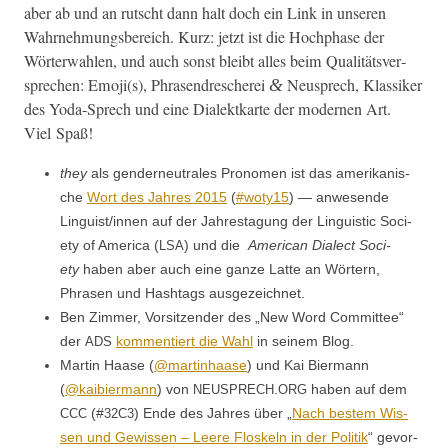
aber ab und an rutscht dann halt doch ein Link in unseren
Wahrnehmungs­bere­ich. Kurz: jet­zt ist die Hoch­phase der
Wörter­wahlen, und auch son­st bleibt alles beim Qual­itätsver­
sprechen: Emoji(s), Phrasendrescherei
Neusprech, Klas­sik­er
&
des Yoda-Sprech und eine Dialek­tkarte der mod­er­nen Art.
Viel Spaß!
they
als gen­derneu­trales Pronomen ist das amerikanis­
che
Wort des Jahres 2015
(
#woty15
) — anwe­sende
Linguist/innen auf der Jahresta­gung der Lin­guis­tic Soci­
ety of Amer­i­ca (
) und die
Amer­i­can Dialect Soci­
LSA
ety
haben aber auch eine ganze Lat­te an Wörtern,
Phrasen und Hash­tags ausgezeichnet.
Ben Zim­mer, Vor­sitzen­der des „New Word Com­mit­tee“
der
kom­men­tiert die Wahl
in seinem Blog.
ADS
Mar­tin Haase (
@
mar­t­in­haase
) und Kai Bier­mann
(
@kaibiermann
) von
.
haben auf dem
NEUSPRECH
ORG
(#
) Ende des Jahres über „
Nach bestem Wis­
CCC
32C3
sen und Gewis­sen – Leere Floskeln in der Poli­tik
“ gevor­