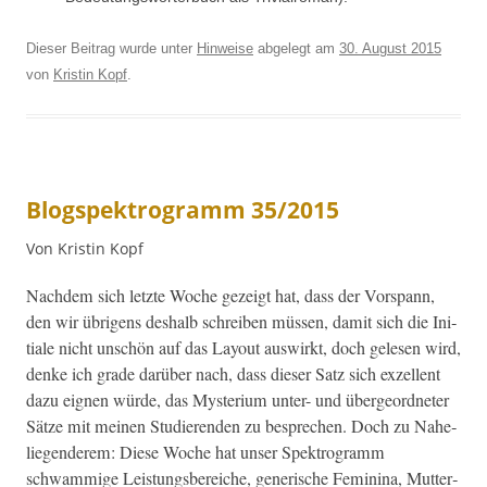
Dieser Beitrag wurde unter
Hinweise
abgelegt am
30. August 2015
von
Kristin Kopf
.
Blogspektrogramm 35/2015
Von Kristin Kopf
Nach­dem sich let­zte Woche gezeigt hat, dass der Vorspann,
den wir übri­gens deshalb schreiben müssen, damit sich die Ini­
tiale nicht unschön auf das Lay­out auswirkt, doch gele­sen wird,
denke ich grade darüber nach, dass dieser Satz sich exzel­lent
dazu eignen würde, das Mys­teri­um unter- und über­ge­ord­neter
Sätze mit meinen Studieren­den zu besprechen. Doch zu Nahe­
liegen­derem: Diese Woche hat unser Spek­tro­gramm
schwammige Leis­tungs­bere­iche, gener­ische Fem­i­ni­na, Mut­ter­