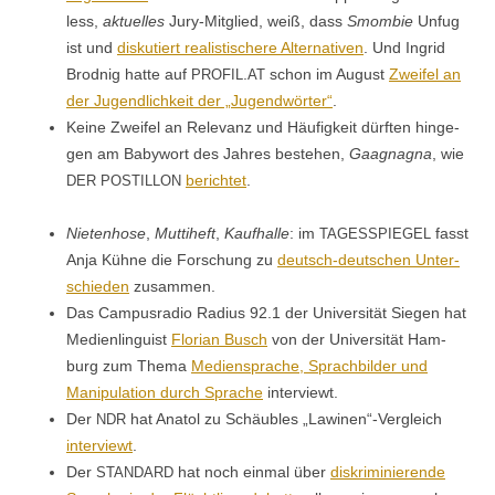
less,
aktuelles
Jury-Mit­glied, weiß, dass
Smom­bie
Unfug
ist und
disku­tiert real­is­tis­chere Alter­na­tiv­en
. Und Ingrid
Brod­nig hat­te auf
.
schon im August
Zweifel an
PROFIL
AT
der Jugendlichkeit der „Jugend­wörter“
.
Keine Zweifel an Rel­e­vanz und Häu­figkeit dürften hinge­
gen am Baby­wort des Jahres beste­hen,
Gaag­nagna
, wie
berichtet
.
DER
POSTILLON
Nieten­hose
,
Mut­ti­heft
,
Kaufhalle
: im
fasst
TAGESSPIEGEL
Anja Kühne die Forschung zu
deutsch-deutschen Unter­
schieden
zusammen.
Das Cam­pus­ra­dio Radius 92.1 der Uni­ver­sität Siegen hat
Medi­en­lin­guist
Flo­ri­an Busch
von der Uni­ver­sität Ham­
burg zum The­ma
Medi­en­sprache, Sprach­bilder und
Manip­u­la­tion durch Sprache
interviewt.
Der
hat Ana­tol zu Schäubles „Lawinen“-Vergleich
NDR
inter­viewt
.
Der
hat noch ein­mal über
diskri­m­inierende
STANDARD