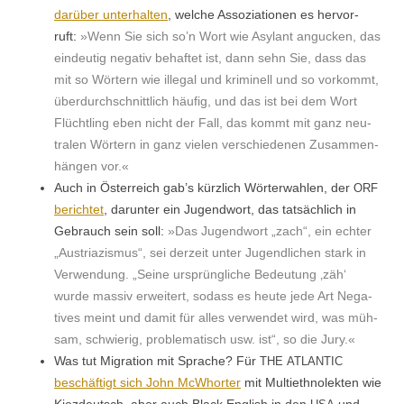
darüber unter­hal­ten
, welche Assozi­a­tio­nen es her­vor­
ruft:
»Wenn Sie sich so’n Wort wie Asy­lant anguck­en, das
ein­deutig neg­a­tiv behaftet ist, dann sehn Sie, dass das
mit so Wörtern wie ille­gal und krim­inell und so vorkommt,
über­durch­schnit­tlich häu­fig, und das ist bei dem Wort
Flüchtling eben nicht der Fall, das kommt mit ganz neu­
tralen Wörtern in ganz vie­len ver­schiede­nen Zusam­men­
hän­gen vor.«
Auch in Öster­re­ich gab’s kür­zlich Wörter­wahlen, der
ORF
berichtet
, darunter ein Jugend­wort, das tat­säch­lich in
Gebrauch sein soll:
»Das Jugend­wort „zach“, ein echter
„Aus­tri­azis­mus“, sei derzeit unter Jugendlichen stark in
Ver­wen­dung. „Seine ursprüngliche Bedeu­tung ‚zäh‘
wurde mas­siv erweit­ert, sodass es heute jede Art Neg­a­
tives meint und damit für alles ver­wen­det wird, was müh­
sam, schwierig, prob­lema­tisch usw. ist“, so die Jury.
«
Was tut Migra­tion mit Sprache? Für
THE
ATLANTIC
beschäftigt sich John McWhort­er
mit Mul­ti­eth­nolek­ten wie
Kiezdeutsch, aber auch Black Eng­lish in den
und