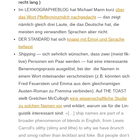
recht lang.)
Im
hat Michael Mann kurz
über
LEXIKOGRAPHIEBLOG
das Wort
Pfef­fer­minzmilch
nachgedacht
— das zeigt
näm­lich gle­ich drei Laute, die das Deutsche hat, die
meis­ten eng ver­wandten Sprachen aber nicht.
hat sich
knapp mit Emo­ji und Sprache
DER
STANDARD
befasst
.
Ship­ping
— sich sehn­lich wün­schen, dass zwei (meist fik­
tive) Per­so­n­en ein Paar wer­den — hat eine inter­es­sante
Benen­nung­sprax­is aus­gelöst, bei der die Namen in
einem Wort miteinan­der ver­schmelzen (z.B. kön­nten sich
Fred Feuer­stein und Emma aus dem gle­ich­nami­gen
Austen-Roman zu
Frem­ma
verbinden). Auf
THE
TOAST
stellt Gretchen McCul­logh
eine wis­senschaftliche Studie
zu solchen Namen vor
und erk­lärt, warum sie für die Lin­
guis­tik inter­es­sant sind:
»[…] ship names are part of a
broad­er phe­nom­e­non of blends in Eng­lish, from Lewis
Carroll’s
slithy
(slimy and lithe) to why we have
brunch
and
smog
rather than
leck­fast
and
foke
. But peo­ple don’t