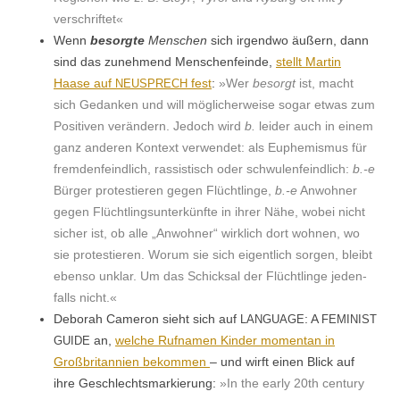
verschriftet«
Wenn
besorgte
Men­schen
sich irgend­wo äußern, dann
sind das zunehmend Men­schen­feinde,
stellt Mar­tin
Haase auf
fest
:
»Wer
besorgt
ist, macht
NEUSPRECH
sich Gedanken und will möglicher­weise sog­ar etwas zum
Pos­i­tiv­en verän­dern. Jedoch wird
b.
lei­der auch in einem
ganz anderen Kon­text ver­wen­det: als Euphemis­mus für
frem­den­feindlich, ras­sis­tisch oder schwu­len­feindlich:
b.-e
Bürg­er protestieren gegen Flüchtlinge,
b.-e
Anwohn­er
gegen Flüchtling­sun­terkün­fte in ihrer Nähe, wobei nicht
sich­er ist, ob alle „Anwohn­er“ wirk­lich dort wohnen, wo
sie protestieren. Worum sie sich eigentlich sor­gen, bleibt
eben­so unklar. Um das Schick­sal der Flüchtlinge jeden­
falls nicht.«
Deb­o­rah Cameron sieht sich auf
: A
LANGUAGE
FEMINIST
an,
welche Ruf­na­men Kinder momen­tan in
GUIDE
Großbri­tan­nien bekom­men
– und wirft einen Blick auf
ihre Geschlechts­markierung:
»In the ear­ly 20th cen­tu­ry