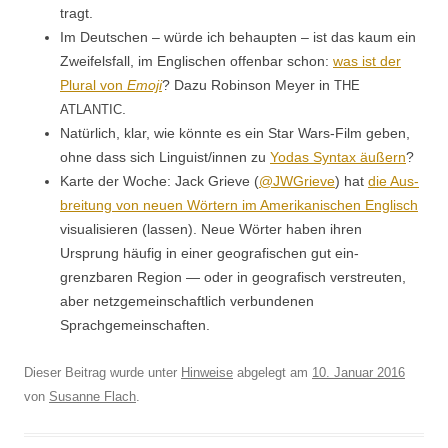
tragt.
Im Deutschen – würde ich behaupten – ist das kaum ein
Zweifels­fall, im Englis­chen offen­bar schon:
was ist der
Plur­al von
Emo­ji
? Dazu Robin­son Mey­er in
THE
.
ATLANTIC
Natür­lich, klar, wie kön­nte es ein Star Wars-Film geben,
ohne dass sich Linguist/innen zu
Yodas Syn­tax äußern
?
Karte der Woche: Jack Grieve (
@JWGrieve
) hat
die Aus­
bre­itung von neuen Wörtern im Amerikanis­chen Englisch
visu­al­isieren (lassen). Neue Wörter haben ihren
Ursprung häu­fig in ein­er geografis­chen gut ein­
grenzbaren Region — oder in geografisch ver­streuten,
aber net­zge­mein­schaftlich ver­bun­de­nen
Sprachgemeinschaften.
Dieser Beitrag wurde unter
Hinweise
abgelegt am
10. Januar 2016
von
Susanne Flach
.