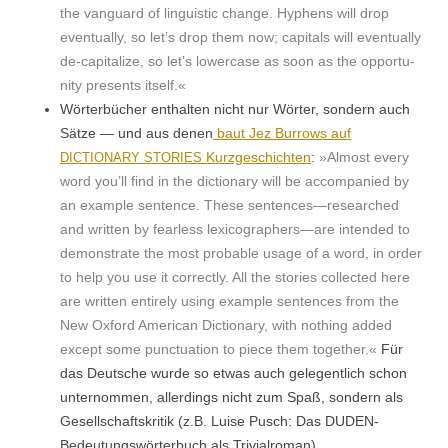
the van­guard of lin­guis­tic change. Hyphens will drop
even­tu­al­ly, so let’s drop them now; cap­i­tals will even­tu­al­ly
de-cap­i­tal­ize, so let’s low­er­case as soon as the oppor­tu­
ni­ty presents itself.«
Wörter­büch­er enthal­ten nicht nur Wörter, son­dern auch
Sätze — und aus denen
baut Jez Bur­rows auf
Kurzgeschicht­en
:
»Almost every
DICTIONARY
STORIES
word you’ll find in the dic­tio­nary will be accom­pa­nied by
an exam­ple sen­tence. These sentences—researched
and writ­ten by fear­less lexicographers—are intend­ed to
demon­strate the most prob­a­ble usage of a word, in order
to help you use it cor­rect­ly. All the sto­ries col­lect­ed here
are writ­ten entire­ly using exam­ple sen­tences from the
New Oxford Amer­i­can Dic­tio­nary, with noth­ing added
except some punc­tu­a­tion to piece them togeth­er.«
Für
das Deutsche wurde so etwas auch gele­gentlich schon
unter­nom­men, allerd­ings nicht zum Spaß, son­dern als
Gesellschaft­skri­tik (z.B. Luise Pusch:
Das DUDEN-
Bedeu­tungswörter­buch als Triv­ial­ro­man
).