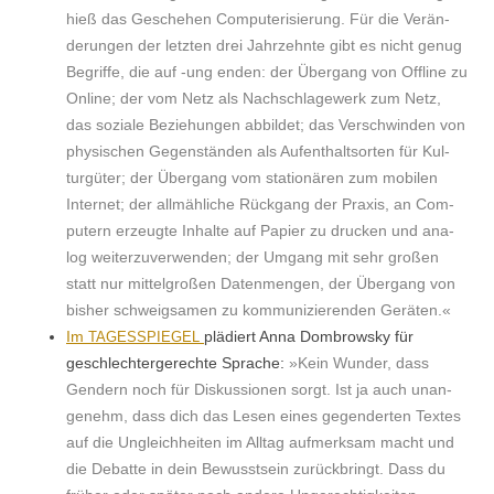
hieß das Geschehen Com­put­er­isierung. Für die Verän­
derun­gen der let­zten drei Jahrzehnte gibt es nicht genug
Begriffe, die auf ‑ung enden: der Über­gang von Offline zu
Online; der vom Netz als Nach­schlagew­erk zum Netz,
das soziale Beziehun­gen abbildet; das Ver­schwinden von
physis­chen Gegen­stän­den als Aufen­thalt­sorten für Kul­
turgüter; der Über­gang vom sta­tionären zum mobilen
Inter­net; der allmäh­liche Rück­gang der Prax­is, an Com­
put­ern erzeugte Inhalte auf Papi­er zu druck­en und ana­
log weit­erzu­ver­wen­den; der Umgang mit sehr großen
statt nur mit­tel­großen Daten­men­gen, der Über­gang von
bish­er schweigsamen zu kom­mu­nizieren­den Geräten.«
Im
plädiert Anna Dom­browsky für
TAGESSPIEGEL
geschlechterg­erechte Sprache:
»Kein Wun­der, dass
Gen­dern noch für Diskus­sio­nen sorgt. Ist ja auch unan­
genehm, dass dich das Lesen eines gegen­derten Textes
auf die Ungle­ich­heit­en im All­t­ag aufmerk­sam macht und
die Debat­te in dein Bewusst­sein zurück­bringt. Dass du