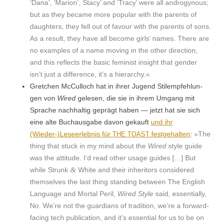
‘Dana’, ‘Mar­i­on’, Sta­cy’ and ‘Tra­cy’ were all androg­y­nous;
but as they became more pop­u­lar with the par­ents of
daugh­ters, they fell out of favour with the par­ents of sons.
As a result, they have all become girls’ names. There are
no exam­ples of a name mov­ing in the oth­er direc­tion,
and this reflects the basic fem­i­nist insight that gen­der
isn’t just a dif­fer­ence, it’s a hierarchy.«
Gretchen McCul­loch hat in ihrer Jugend Stilempfehlun­
gen von
Wired
gele­sen, die sie in ihrem Umgang mit
Sprache nach­haltig geprägt haben — jet­zt hat sie sich
eine alte Buchaus­gabe davon gekauft
und ihr
(Wieder-)Leseerlebnis für
fest­ge­hal­ten
:
»The
THE
TOAST
thing that stuck in my mind about the
Wired
style guide
was the atti­tude. I’d read oth­er usage guides […] But
&
while Strunk
White and their inher­i­tors con­sid­ered
them­selves the last thing stand­ing between The Eng­lish
Lan­guage and Mor­tal Per­il,
Wired Style
said, essen­tial­ly,
No. We’re not the guardians of tra­di­tion, we’re a for­ward-
fac­ing tech pub­li­ca­tion, and it’s essen­tial for us to be on