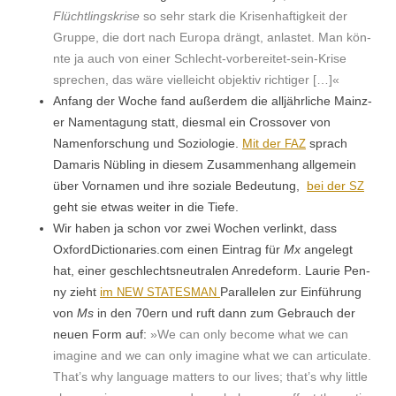
Flüchtlingskrise
so sehr stark die Krisen­haftigkeit der
Gruppe, die dort nach Europa drängt, anlastet. Man kön­
nte ja auch von ein­er Schlecht-vor­bere­it­et-sein-Krise
sprechen, das wäre vielle­icht objek­tiv richtiger […]«
Anfang der Woche fand außer­dem die alljährliche Mainz­
er Namen­ta­gung statt, dies­mal ein Crossover von
Namen­forschung und Sozi­olo­gie.
Mit der
sprach
FAZ
Damaris Nübling in diesem Zusam­men­hang all­ge­mein
über Vor­na­men und ihre soziale Bedeu­tung,
bei der
SZ
geht sie etwas weit­er in die Tiefe.
Wir haben ja schon vor zwei Wochen ver­linkt, dass
OxfordDictionaries.com einen Ein­trag für
Mx
angelegt
hat, ein­er geschlecht­sneu­tralen Anre­de­form. Lau­rie Pen­
ny zieht
im
Par­al­le­len zur Ein­führung
NEW
STATESMAN
von
Ms
in den 70ern und ruft dann zum Gebrauch der
neuen Form auf:
»We can only become what we can
imag­ine and we can only imag­ine what we can artic­u­late.
That’s why lan­guage mat­ters to our lives; that’s why lit­tle