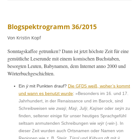
Blogspektrogramm 36/2015
Von Kristin Kopf
Son­ntagskaf­fee getrunk­en? Dann ist jet­zt höch­ste Zeit für eine
gemütliche Leserunde mit einem komis­chen Buch­staben,
besorgten Leuten, Baby­na­men, dem Inter­net anno 2000 und
Wörterbuchgeschichten.
Ein
ÿ
mit Punk­ten drauf?
Die
weiß, woher’s kommt
GFDS
und wann es benutzt wurde
:
»Beson­ders im 16. und 17.
Jahrhun­dert, in der Renais­sance und im Barock, sind
Schreib­weisen wie
zwaÿ
,
Maÿ
,
Julÿ
,
Kaÿs­er
oder
seÿn
zu
find­en, sel­tener einige für unser heutiges Sprachge­fühl
selt­sam anmu­ten­den Schrei­bun­gen wie
wÿr
(›wir‹). In
dieser Zeit wur­den auch Ort­sna­men oder Namen von
Regio­nen wie z. B.
Steÿr
,
Tÿrol
und
Kÿburg
oft mit
ÿ