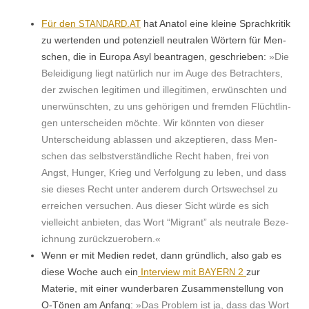
Für den
.
hat Ana­tol eine kleine Sprachkri­tik
STANDARD
AT
zu wer­tenden und poten­ziell neu­tralen Wörtern für Men­
schen, die in Europa Asyl beantra­gen, geschrieben:
»Die
Belei­di­gung liegt natür­lich nur im Auge des Betra­chters,
der zwis­chen legit­i­men und ille­git­i­men, erwün­scht­en und
uner­wün­scht­en, zu uns gehöri­gen und frem­den Flüchtlin­
gen unter­schei­den möchte. Wir kön­nten von dieser
Unter­schei­dung ablassen und akzep­tieren, dass Men­
schen das selb­stver­ständliche Recht haben, frei von
Angst, Hunger, Krieg und Ver­fol­gung zu leben, und dass
sie dieses Recht unter anderem durch Ortswech­sel zu
erre­ichen ver­suchen. Aus dieser Sicht würde es sich
vielle­icht anbi­eten, das Wort “Migrant” als neu­trale Beze­
ich­nung zurückzuerobern.«
Wenn er mit Medi­en redet, dann gründlich, also gab es
diese Woche auch ein
Inter­view mit
2
zur
BAYERN
Materie, mit ein­er wun­der­baren Zusam­men­stel­lung von
O‑Tönen am Anfang:
»Das Prob­lem ist ja, dass das Wort