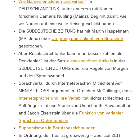
„
Wie Namen entste­hen und wirken
“ im
, unter anderem mit Namen­
DEUTSCHLANDFUNK
forscherin Damaris Nübling (Mainz). Begin­nt damit, wie
wir Namen auf eine weite Reise geschickt haben.
Die
hat mit Mar­tin Haspel­math
SÜDDEUTSCHE
ZEITUNG
(
Jena) über
Ursprung und Zukun­ft von Sprachen
MPI
gesprochen.
„
Aber Rechtschreibfehler kann man bess­er zählen als
Denk­fehler.“ ist
der
Satz
dieses schö­nen Artikels
in der
über die Regeln von Mor­gen
SÜDDEUTSCHEN
ZEITUNG
und den Sprachwandel.
Sprachver­fall durch Inter­net­sprache? Mit­nicht­en! Auf
argu­men­tiert Gretchen McCul­lough, dass
MENTAL
FLOSS
Inter­net­sprache und ihre Vari­abil­ität
nichts schlecht­es ist.
Aufhänger ist diese Studie von Umashan­thi Pavalanathan
and Jacob Eisen­stein über die
Funk­tion von vari­abler
Sprache in Onlineme­di­en
.
Euphemis­men in Berufs­beze­ich­nun­gen
.
In Ord­nung, der Titel ist gren­zw­er­tig – aber auf
ZEIT