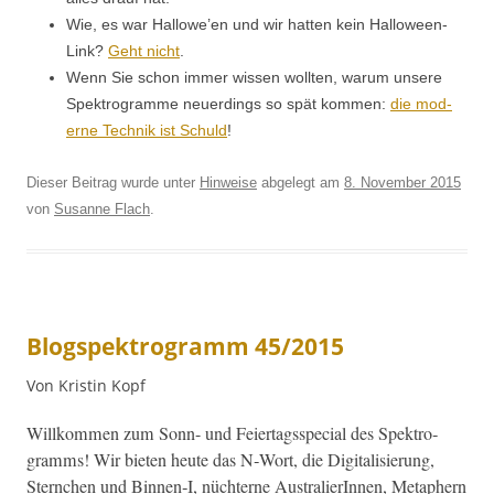
Wie, es war Hal­lowe’en und wir hat­ten kein Hal­loween-
Link?
Geht nicht
.
Wenn Sie schon immer wis­sen woll­ten, warum unsere
Spek­tro­gramme neuerd­ings so spät kom­men:
die mod­
erne Tech­nik ist Schuld
!
Dieser Beitrag wurde unter
Hinweise
abgelegt am
8. November 2015
von
Susanne Flach
.
Blogspektrogramm 45/2015
Von Kristin Kopf
Willkom­men zum Sonn- und Feiertagsspe­cial des Spek­tro­
gramms! Wir bieten heute das N‑Wort, die Dig­i­tal­isierung,
Sternchen und Binnen‑I, nüchterne Aus­tralierIn­nen, Meta­phern