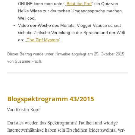
kann man unter „
Beat the Prof
“ ein Quiz von
ONLINE
Heike Wiese zur deutschen Umgangssprache machen.
Weil cool.
Video
der Woche
des Monats: Vlog­ger Vsauce schaut
sich die Zipf­sche Verteilung in der Sprache und der Welt
an: „
The Zipf Mys­tery
“.
Dieser Beitrag wurde unter
Hinweise
abgelegt am
25. Oktober 2015
von
Susanne Flach
.
Blogspektrogramm 43/2015
Von Kristin Kopf
Da ist es wieder, das Spek­tro­gramm! Faul­heit und widrige
Inter­netver­hält­nisse haben sein Erscheinen lei­der zweimal ver­