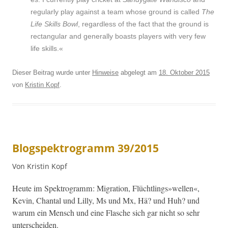
reg­u­lar­ly play against a team whose ground is called
The
Life Skills Bowl
, regard­less of the fact that the ground is
rec­tan­gu­lar and gen­er­al­ly boasts play­ers with very few
life skills.«
Dieser Beitrag wurde unter
Hinweise
abgelegt am
18. Oktober 2015
von
Kristin Kopf
.
Blogspektrogramm 39/2015
Von Kristin Kopf
Heute im Spek­tro­gramm: Migra­tion, Flüchtlings»wellen«,
Kevin, Chan­tal und Lil­ly, Ms und Mx, Hä? und Huh? und
warum ein Men­sch und eine Flasche sich gar nicht so sehr
unterscheiden.