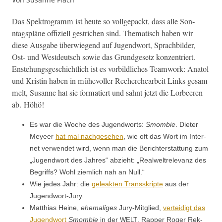
Das Spek­tro­gramm ist heute so voll­gepackt, dass alle Son­
ntagspläne offiziell gestrichen sind. The­ma­tisch haben wir
diese Aus­gabe über­wiegend auf Jugend­wort, Sprach­bilder,
Ost- und West­deutsch sowie das Grundge­setz konzen­tri­ert.
Enste­hungs­geschichtlich ist es vor­bildlich­es Team­work: Ana­tol
und Kristin haben in mühevoller Recherc­hear­beit Links gesam­
melt, Susanne hat sie for­matiert und sah­nt jet­zt die Lor­beeren
ab. Höhö!
Es war die Woche des Jugend­worts:
Smom­bie
. Dieter
Mey­eer
hat mal nachge­se­hen
, wie oft das Wort im Inter­
net ver­wen­det wird, wenn man die Berichter­stat­tung zum
„Jugend­wort des Jahres“ abzieht: „Real­wel­trel­e­vanz des
Begriffs? Wohl ziem­lich nah an Null.“
Wie jedes Jahr: die
geleak­ten Transskripte
aus der
Jugendwort-Jury.
Matthias Heine,
ehe­ma­liges
Jury-Mit­glied,
vertei­digt das
Jugend­wort
Smom­bie
in der
. Rap­per Roger Rek­
WELT