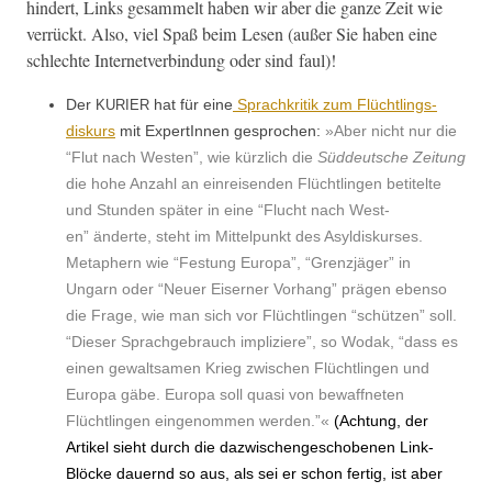
hin­dert, Links gesam­melt haben wir aber die ganze Zeit wie
ver­rückt. Also, viel Spaß beim Lesen (außer Sie haben eine
schlechte Inter­netverbindung oder sind faul)!
Der
hat für eine
Sprachkri­tik zum Flüchtlings­
KURIER
diskurs
mit Exper­tIn­nen gesprochen:
»Aber nicht nur die
“Flut nach West­en”, wie kür­zlich die
Süd­deutsche Zeitung
die hohe Anzahl an ein­reisenden Flüchtlin­gen betitelte
und Stun­den später in eine “Flucht nach West­
en” änderte, ste­ht im Mit­telpunkt des Asyld­iskurs­es.
Meta­phern wie “Fes­tung Europa”, “Gren­zjäger” in
Ungarn oder “Neuer Eis­ern­er Vorhang” prä­gen eben­so
die Frage, wie man sich vor Flüchtlin­gen “schützen” soll.
“Dieser Sprachge­brauch impliziere”, so Wodak, “dass es
einen gewalt­samen Krieg zwis­chen Flüchtlin­gen und
Europa gäbe. Europa soll qua­si von bewaffneten
Flüchtlin­gen ein­genom­men wer­den.”«
(Achtung, der
Artikel sieht durch die dazwis­chengeschobe­nen Link-
Blöcke dauernd so aus, als sei er schon fer­tig, ist aber