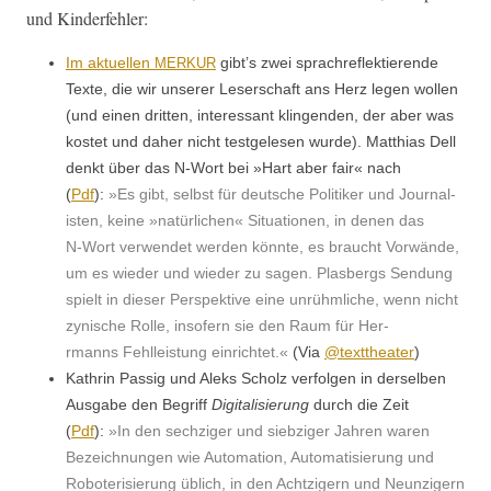
und Kinderfehler:
Im aktuellen
gibt’s zwei sprachre­flek­tierende
MERKUR
Texte, die wir unser­er Leser­schaft ans Herz leg­en wollen
(und einen drit­ten, inter­es­sant klin­gen­den, der aber was
kostet und daher nicht test­ge­le­sen wurde). Matthias Dell
denkt über das N‑Wort bei »Hart aber fair« nach
(
Pdf
):
»Es gibt, selb­st für deutsche Poli­tik­er und Jour­nal­
is­ten, keine »natür­lichen« Sit­u­a­tio­nen, in denen das
N‑Wort ver­wen­det wer­den kön­nte, es braucht Vor­wände,
um es wieder und wieder zu sagen. Plas­bergs Sendung
spielt in dieser Per­spek­tive eine unrühm­liche, wenn nicht
zynis­che Rolle, insofern sie den Raum für Her­
rmanns Fehlleis­tung ein­richtet.«
(Via
@texttheater
)
Kathrin Pas­sig und Aleks Scholz ver­fol­gen in der­sel­ben
Aus­gabe den Begriff
Dig­i­tal­isierung
durch die Zeit
(
Pdf
):
»In den sechziger und siebziger Jahren waren
Beze­ich­nun­gen wie Automa­tion, Automa­tisierung und
Robo­t­er­isierung üblich, in den Achtzigern und Neun­zigern