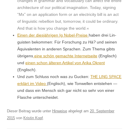
changes in gram­mar and vocab­u­lary can affect the entire
archi­tec­ture of our polit­i­cal imag­i­na­tion. Today, sign­ing
“Mx” on an appli­ca­tion form or an elec­tric­i­ty bill is an act
of lin­guis­tic rebel­lion but, tomor­row, it could be ordi­nary.
And that is how you change the world.«
Einen der diesjähri­gen Ig Nobel-Preise
haben drei Lin­
guis­ten bekom­men: Für Forschung zu
Hä?
und seinen
Äquiv­a­len­ten in anderen Sprachen. Zum The­ma gibts
übri­gens
eine schön gemachte Inter­net­seite
(Englisch)
und
einen schon älteren Artikel von Ari­ka Okrent
(Englisch).
Und zum Schluss noch was zu Guck­en:
THE
LING
SPACE
erk­lärt im Video
(Englisch), wie Ton­wellen entste­hen —
und dass ein Men­sch sich gar nicht so sehr von ein­er
Flasche unterscheidet.
Dieser Beitrag wurde unter
Hinweise
abgelegt am
20. September
2015
von
Kristin Kopf
.