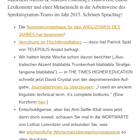
Lexikome­ter und ein­er Metaein­sicht in die Arbeitsweise des
Sprek­tro­gramm-Teams im Jahr 2015. Schö­nen Sprachtag!
Die
Nominierungsphase für den
ANGLIZISMUS
DES
hat begonnen
!
JAHRES
Ver­ro­hung im Flüchtlings­diskurs
— dazu hat Patrick Spät
von
Ana­tol befragt.
TELEPOLIS
Wir hat­ten let­zte Woche schon davon berichtet („Aus­
tralis­ch­er Akzent blablabla Trunk­en­heit blablabla Strafge­
fan­gene blablabla“) — in
THE
TIMES
HIGHER
EDUCATION
schreibt jet­zt David Crys­tal von der deprim­ieren­den Auf­
gabe,
Journalist/innen zu überzeu­gen
: „I used an ancient
lin­guis­tic tech­ni­cal term: it’s com­plete bol­locks.“ (Eine
Kurz­form
hier
.)
Entschuldigense, aber bei
Anti-Self­ie-Klub
iss­es jet­zt
dann doch soweit: schauen Sie mal in die
WORTWARTE
von Lothar Lem­nitzer und erkun­den Sie, was
der
wöchentliche Wortschatzüberwachungsap­pa­rat
so
alles drauf hat.