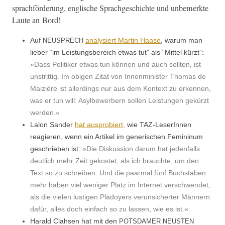
sprach­förderung, englis­che Sprachgeschichte und unbe­merk­te
Laute an Bord!
Auf
analysiert Mar­tin Haase
, warum man
NEUSPRECH
lieber “im Leis­tungs­bere­ich etwas tut” als “Mit­tel kürzt”:
»Dass Poli­tik­er etwas tun kön­nen und auch soll­ten, ist
unstrit­tig. Im obi­gen Zitat von Innen­min­is­ter Thomas de
Maiz­ière ist allerd­ings nur aus dem Kon­text zu erken­nen,
was er tun will: Asyl­be­wer­bern sollen Leis­tun­gen gekürzt
werden.«
Lalon Sander
hat aus­pro­biert,
wie TAZ-LeserIn­nen
reagieren, wenn ein Artikel im gener­ischen Fem­i­ninum
geschrieben ist:
»Die Diskus­sion darum hat jeden­falls
deut­lich mehr Zeit gekostet, als ich brauchte, um den
Text so zu schreiben. Und die paar­mal fünf Buch­staben
mehr haben viel weniger Platz im Inter­net ver­schwen­det,
als die vie­len lusti­gen Plä­doy­ers verun­sichert­er Män­nern
dafür, alles doch ein­fach so zu lassen, wie es ist.«
Har­ald Clah­sen hat mit den
POTSDAMER
NEUSTEN