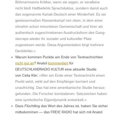
Böh­mer­manns Kri­tik­er, wenn sie sagen, er ver­al­bere
nicht bloß Haft­be­fehls Sprach­duk­tus, son­dern damit auch
das soge­nan­nte Kanak-Deutsch ein­er Min­der­heit. Es sei
gewis­ser­maßen Klassenkampf von oben, in dem ein­er
ohne­hin schon minoritären Gemein­schaft und ihrer als
authen­tisch zugeschriebe­nen Aus­drucks­form des Gang­
ster­raps wieder ihr sozialer und kul­tureller Platz
zugewiesen werde. Diese Argu­men­ta­tion birgt mehrere
Denkfehler.«
Warum kom­men Punk­te am Ende von Textnachricht­en
nicht gut an
? Ana­tol
kom­men­tiert
für
eine aktuelle Studie
DEUTSCHLANDRADIO
KULTUR
von Celia Klin:
»Wer am Ende ein­er Textnachricht einen
Punkt set­zt, wirkt auf den Empfänger borniert und
unaufrichtig. Das hat eine amerikanis­che Studie her­aus­
ge­fun­den. Die Forsch­er kon­sta­tieren: Satzze­ichen haben
eine sym­bol­is­che Eigen­dy­namik entwickelt.«
Dass
Flüchtling
das Wort des Jahres ist, haben Sie sich­er
mit­bekom­men — das
hat sich mit Ana­tol
FREIE
RADIO