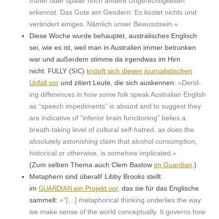
früher oder später noch andere Ungerechtigkeit­en
erkennst. Das Gute am Gen­dern: Es kostet nichts und
verän­dert einiges. Näm­lich unser Bewusstsein.«
Diese Woche wurde behauptet, aus­tralis­ches Englisch
sei, wie es ist, weil man in Aus­tralien immer betrunk­en
war und außer­dem stimme da irgend­was im Hirn
nicht.
(
)
knöpft sich diesen jour­nal­is­tis­chen
FULLY
SIC
Unfall vor
und zitiert Leute, die sich ausken­nen:
»Derid­
ing dif­fer­ences in how some folk speak Aus­tralian Eng­lish
as “speech imped­i­ments” is absurd and to sug­gest they
are indica­tive of “infe­ri­or brain func­tion­ing” belies a
breath-tak­ing lev­el of cul­tur­al self-hatred, as does the
absolute­ly aston­ish­ing claim that alco­hol con­sump­tion,
his­tor­i­cal or oth­er­wise, is some­how implicated.«
(Zum sel­ben The­ma auch Clem Bas­tow
im Guardian
.)
Meta­phern sind über­all! Lib­by Brooks stellt
im
ein Pro­jekt vor
, das sie für das Englis­che
GUARDIAN
sam­melt:
»“[…] metaphor­i­cal think­ing under­lies the way
we make sense of the world con­cep­tu­al­ly. It gov­erns how