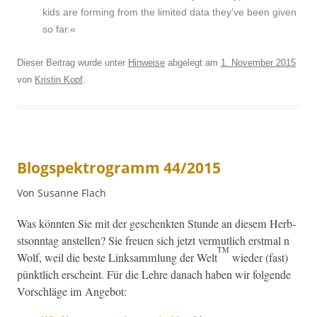
kids are form­ing from the lim­it­ed data they’ve been giv­en
so far.«
Dieser Beitrag wurde unter
Hinweise
abgelegt am
1. November 2015
von
Kristin Kopf
.
Blogspektrogramm 44/2015
Von Susanne Flach
Was kön­nten Sie mit der geschenk­ten Stunde an diesem Herb­
st­son­ntag anstellen? Sie freuen sich jet­zt ver­mut­lich erst­mal n
TM
Wolf, weil die beste Linksamm­lung der Welt
wieder (fast)
pünk­tlich erscheint. Für die Lehre danach haben wir fol­gende
Vorschläge im Angebot: