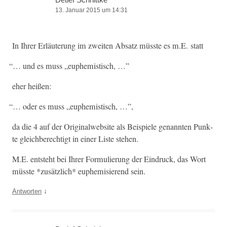
13. Januar 2015 um 14:31
In Ihrer Erläuterung im zweit­en Absatz müsste es m.E. statt
“
… und es muss „euphemistisch, …”
eher heißen:
“
… oder es muss „euphemistisch, …”,
da die 4 auf der Orig­i­nal­web­site als Beispiele genan­nten Punk­
te gle­ich­berechtigt in ein­er Liste stehen.
M.E. entste­ht bei Ihrer For­mulierung der Ein­druck, das Wort
müsste *zusät­zlich* euphemisierend sein.
↓
Antworten