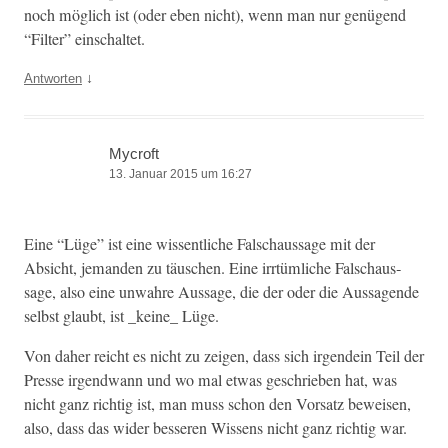
noch möglich ist (oder eben nicht), wenn man nur genü­gend
“Fil­ter” einschaltet.
↓
Antworten
Mycroft
13. Januar 2015 um 16:27
Eine “Lüge” ist eine wissentliche Falschaus­sage mit der
Absicht, jeman­den zu täuschen. Eine irrtüm­liche Falschaus­
sage, also eine unwahre Aus­sage, die der oder die Aus­sagende
selb­st glaubt, ist _keine_ Lüge.
Von daher reicht es nicht zu zeigen, dass sich irgen­dein Teil der
Presse irgend­wann und wo mal etwas geschrieben hat, was
nicht ganz richtig ist, man muss schon den Vor­satz beweisen,
also, dass das wider besseren Wis­sens nicht ganz richtig war.