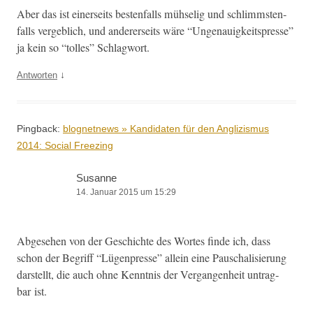
Aber das ist ein­er­seits besten­falls müh­selig und schlimm­sten­
falls verge­blich, und ander­er­seits wäre “Unge­nauigkeit­s­presse”
ja kein so “tolles” Schlagwort.
↓
Antworten
Pingback:
blognetnews » Kandidaten für den Anglizismus
2014: Social Freezing
Susanne
14. Januar 2015 um 15:29
Abge­se­hen von der Geschichte des Wortes finde ich, dass
schon der Begriff “Lügen­presse” allein eine Pauschal­isierung
darstellt, die auch ohne Ken­nt­nis der Ver­gan­gen­heit untrag­
bar ist.