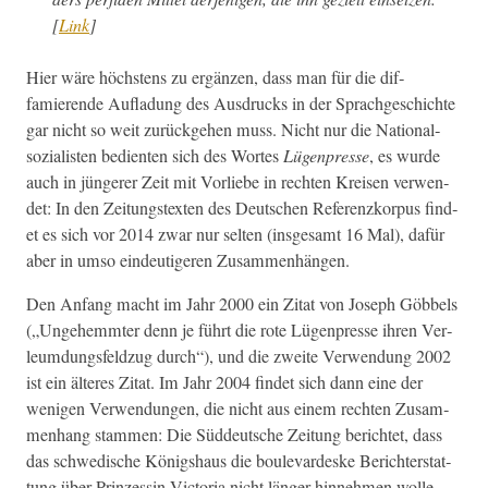
[
Link
]
Hier wäre höch­stens zu ergänzen, dass man für die dif­
famierende Aufladung des Aus­drucks in der Sprachgeschichte
gar nicht so weit zurück­ge­hen muss. Nicht nur die Nation­al­
sozial­is­ten bedi­en­ten sich des Wortes
Lügen­presse
, es wurde
auch in jün­ger­er Zeit mit Vor­liebe in recht­en Kreisen ver­wen­
det: In den Zeitung­s­tex­ten des Deutschen Ref­eren­zko­r­pus find­
et es sich vor 2014 zwar nur sel­ten (ins­ge­samt 16 Mal), dafür
aber in umso ein­deutigeren Zusammenhängen.
Den Anfang macht im Jahr 2000 ein Zitat von Joseph Göbbels
(„Unge­hemmter denn je führt die rote Lügen­presse ihren Ver­
leum­dungs­feldzug durch“), und die zweite Ver­wen­dung 2002
ist ein älteres Zitat. Im Jahr 2004 find­et sich dann eine der
weni­gen Ver­wen­dun­gen, die nicht aus einem recht­en Zusam­
men­hang stam­men: Die Süd­deutsche Zeitung berichtet, dass
das schwedis­che Königshaus die boule­vardeske Berichter­stat­
tung über Prinzessin Vic­to­ria nicht länger hin­nehmen wolle