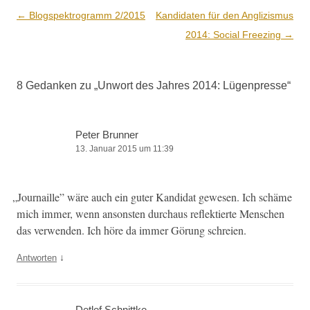
Beitrags-
←
Blogspektrogramm 2/2015
Kandidaten für den Anglizismus
Navigation
2014: Social Freezing
→
8 Gedanken zu „
Unwort des Jahres 2014: Lügenpresse
“
Peter Brunner
13. Januar 2015 um 11:39
„
Jour­naille” wäre auch ein guter Kan­di­dat gewe­sen. Ich schäme
mich immer, wenn anson­sten dur­chaus reflek­tierte Men­schen
das ver­wen­den. Ich höre da immer Görung schreien.
↓
Antworten
Detlef Schnittke