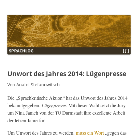
Sprachlog
Unwort des Jahres 2014: Lügenpresse
Von Anatol Stefanowitsch
Die „Sprachkri­tis­che Aktion“ hat das Unwort des Jahres 2014
bekan­nt­gegeben:
Lügen­presse
. Mit dieser Wahl set­zt die Jury
um Nina Janich von der
Darm­stadt ihre exzel­lente Arbeit
TU
der let­zen Jahre fort.
Um Unwort des Jahres zu wer­den,
muss ein Wort
„gegen das