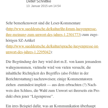
Detlef Schnittke
13. Januar 2015 um 14:54
Sehr bemerkenswert sind die Leser-Kom­mentare
(
http://www.sueddeutsche.de/kultur/ihr-forum-luegenpresse-
ihre-meinung-zum-unwort-des-jahres‑1.2301773
) zum zuge­
höri­gen SZ-Artikel
(
http://www.sueddeutsche.de/kultur/sprache-luegenpresse-ist-
unwort-des-jahres‑1.2295042
):
Die Begrün­dung der Jury wird dort m.E. von kaum jeman­dem
wahrgenom­men, vielmehr wird von vie­len ver­sucht, die
inhaltliche Richtigkeit des Begriffes (also Fehler in der
Berichter­stat­tung) nachzuweisen; einige Kom­men­ta­toren
ziehen ‑zumin­d­est impliz­it — aus dem erbracht­en (?) Nach­
weis den Schluss, die Wahl zum Unwort sei ihrer­seits ein Pro­
dukt eben jen­er “Lügen­presse”.
Ein irres Beispiel dafür, was an Kom­mu­nika­tion über­haupt