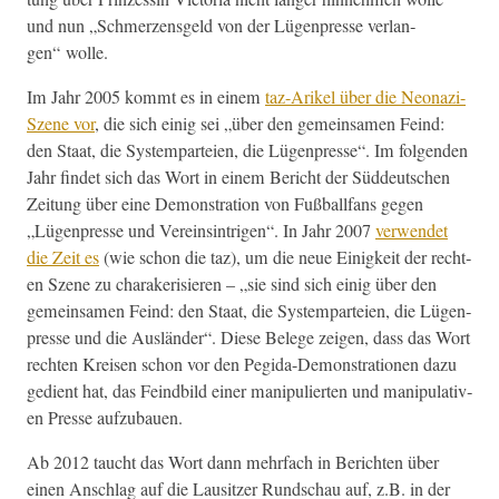
und nun „Schmerzens­geld von der Lügen­presse ver­lan­
gen“ wolle.
Im Jahr 2005 kommt es in einem
taz-Arikel über die Neon­azi-
Szene vor
, die sich einig sei „über den gemein­samen Feind:
den Staat, die Sys­tem­parteien, die Lügen­presse“. Im fol­gen­den
Jahr find­et sich das Wort in einem Bericht der Süd­deutschen
Zeitung über eine Demon­stra­tion von Fußball­fans gegen
„Lügen­presse und Vere­insin­tri­gen“. In Jahr 2007
ver­wen­det
die Zeit es
(wie schon die taz), um die neue Einigkeit der recht­
en Szene zu charak­erisieren – „sie sind sich einig über den
gemein­samen Feind: den Staat, die Sys­tem­parteien, die Lügen­
presse und die Aus­län­der“. Diese Belege zeigen, dass das Wort
recht­en Kreisen schon vor den Pegi­da-Demon­stra­tio­nen dazu
gedi­ent hat, das Feind­bild ein­er manip­ulierten und manip­u­la­tiv­
en Presse aufzubauen.
Ab 2012 taucht das Wort dann mehrfach in Bericht­en über
einen Anschlag auf die Lausitzer Rund­schau auf, z.B. in der