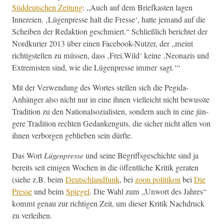
Süd­deutschen Zeitung
: „Auch auf dem Briefkas­ten lagen
Innereien. ‚Lügen­presse halt die Fresse‘, hat­te jemand auf die
Scheiben der Redak­tion geschmiert.“ Schließlich berichtet der
Nord­kuri­er 2013 über einen Face­book-Nutzer, der „meint
richtig­stellen zu müssen, dass ‚Frei.Wild‘ keine ‚Neon­azis und
Extrem­is­ten sind, wie die Lügen­presse immer sagt.‘“
Mit der Ver­wen­dung des Wortes stellen sich die Pegi­da-
Anhänger also nicht nur in eine ihnen vielle­icht nicht bewusste
Tra­di­tion zu den Nation­al­sozial­is­ten, son­dern auch in eine jün­
gere Tra­di­tion recht­en Gedankenguts, die sich­er nicht allen von
ihnen ver­bor­gen geblieben sein dürfte.
Das Wort
Lügen­presse
und seine Begriff­s­geschichte sind ja
bere­its seit eini­gen Wochen in die öffentliche Kri­tik ger­at­en
(siehe z.B. beim
Deutsch­land­funk
, bei
zoon poli­tikon
bei
Die
Presse
und beim
Spiegel
. Die Wahl zum „Unwort des Jahres“
kommt genau zur richti­gen Zeit, um dieser Kri­tik Nach­druck
zu verleihen.