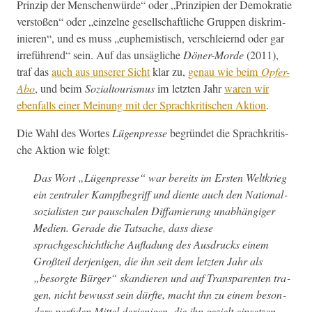
Prinzip der Men­schen­würde“ oder „Prinzip­i­en der Demokratie
ver­stoßen“ oder „einzelne gesellschaftliche Grup­pen diskri­m­
inieren“, und es muss „euphemistisch, ver­schleiernd oder gar
irreführend“ sein. Auf das unsägliche
Dön­er-Morde
(2011),
traf das
auch aus unser­er Sicht
klar zu,
genau wie beim
Opfer-
Abo
, und beim
Sozial­touris­mus
im let­zten Jahr
waren wir
eben­falls ein­er Mei­n­ung mit der Sprachkri­tis­chen Aktion
.
Die Wahl des Wortes
Lügen­presse
begrün­det die Sprachkri­tis­
che Aktion wie folgt:
Das Wort „Lügen­presse“ war bere­its im Ersten Weltkrieg
ein zen­traler Kampf­be­griff und diente auch den Nation­al­
sozial­is­ten zur pauschalen Dif­famierung unab­hängiger
Medi­en. Ger­ade die Tat­sache, dass diese
sprachgeschichtliche Aufladung des Aus­drucks einem
Großteil der­jeni­gen, die ihn seit dem let­zten Jahr als
„besorgte Bürg­er“ skandieren und auf Trans­par­enten tra­
gen, nicht bewusst sein dürfte, macht ihn zu einem beson­
ders per­fi­den Mit­tel der­jeni­gen, die ihn gezielt ein­set­zen.