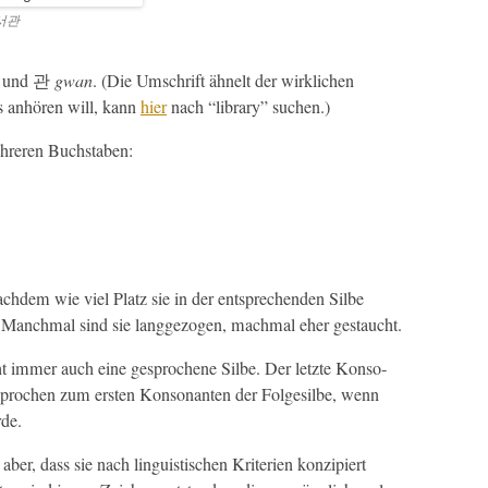
서관
und 관
gwan
. (Die Umschrift ähnelt der wirk­lichen
’s anhören will, kann
hier
nach “library” suchen.)
ehreren Buchstaben:
ch­dem wie viel Platz sie in der entsprechen­den Silbe
. Manch­mal sind sie langge­zo­gen, mach­mal eher gestaucht.
ht immer auch eine gesproch­ene Silbe. Der let­zte Kon­so­
esprochen zum ersten Kon­so­nan­ten der Fol­ge­silbe, wenn
rde.
 aber, dass sie nach lin­guis­tis­chen Kri­te­rien konzip­iert