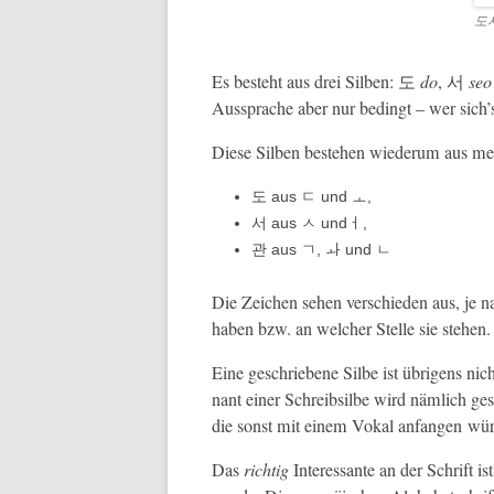
도
Es beste­ht aus drei Sil­ben: 도
do
, 서
seo
Aussprache aber nur bed­ingt – wer sich
Diese Sil­ben beste­hen wiederum aus m
도 aus ㄷ und ㅗ,
서 aus ㅅ undㅓ,
관 aus ㄱ, ㅘ und ㄴ
Die Zeichen sehen ver­schieden aus, je na
haben bzw. an welch­er Stelle sie ste­hen
Eine geschriebene Silbe ist übri­gens nic
nant ein­er Schreib­silbe wird näm­lich g
die son­st mit einem Vokal anfan­gen wü
Das
richtig
Inter­es­sante an der Schrift ist