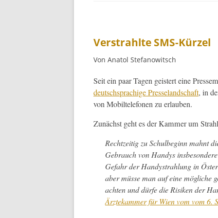
Verstrahlte SMS-Kürzel
Von Anatol Stefanowitsch
Seit ein paar Tagen geis­tert eine Press
deutschsprachige Pres­se­land­schaft
, in d
von Mobil­tele­fo­nen zu erlauben.
Zunächst geht es der Kam­mer um Strahl
Rechtzeit­ig zu Schul­be­ginn mah­nt 
Gebrauch von Handys ins­beson­dere
Gefahr der Handys­trahlung in Öster­
aber müsse man auf eine mögliche g
acht­en und dürfe die Risiken der H
Ärztekam­mer für Wien vom vom 6. S