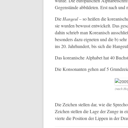
wurde. Die europäis­chen Alpha­betschrif
Gegen­stände abbilde­ten. Erst nach und 
Die
Hangeul
– so heißen die kore­anis­ch
sie wur­den bewusst entwick­elt. Das ges
dahin schrieb man Kore­anisch auss­chließli
beson­ders dazu eigneten und die b) sehr 
ins 20. Jahrhun­dert, bis sich die Hangeul
Das kore­anis­che Alpha­bet hat 40 Buch
Die Kon­so­nan­ten gehen auf 5 Grundze­
(nach Ho
Die Zeichen stellen dar, wie die Spre­ch
Zeichen stellen die Lage der Zunge in e
vierte die Posi­tion der Lip­pen in der Drau