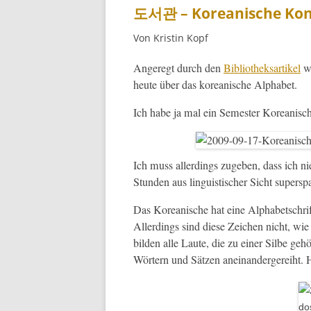
도서관 – Koreanische Ko
Von Kristin Kopf
Angeregt durch den
Bib­lio­thek­sar­tikel
wi
heute über das kore­anis­che Alphabet.
Ich habe ja mal ein Semes­ter Kore­anisch
Ich muss allerd­ings zugeben, dass ich nie
Stun­den aus lin­guis­tis­ch­er Sicht super­sp
Das Kore­anis­che hat eine Alpha­betschrif
Allerd­ings sind diese Zeichen nicht, wie in
bilden alle Laute, die zu ein­er Silbe g
Wörtern und Sätzen aneinan­derg­erei­ht. Hi