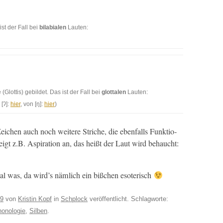
st der Fall bei
bil­abi­alen
Laut­en:
(Glot­tis) gebildet. Das ist der Fall bei
glot­tal­en
Laut­en:
[ʔ]:
hier
, von [ŋ]:
hier
)
eichen auch noch weit­ere Striche, die eben­falls Funk­tio­
zeigt z.B. Aspi­ra­tion an, das heißt der Laut wird behaucht:
al was, da wird’s näm­lich ein bißchen esoterisch
09
von
Kristin Kopf
in
Schplock
veröffentlicht. Schlagworte:
onologie
,
Silben
.