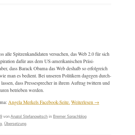
s alle Spitzenkan­di­dat­en ver­suchen, das Web 2.0 für sich
nspi­ra­tion dafür aus dem US-amerikanis­chen Präsi­
ber, dass Barack Oba­ma das Web deshalb so erfol­gre­ich
 wie man es bedi­ent. Bei unseren Poli­tik­ern dage­gen durch­
assen, dass Press­esprech­er in ihrem Auf­trag twit­tern und
turen betrieben werden.
e­ma:
Angela Merkels Face­book-Seite.
Weit­er­lesen
→
09
von
Anatol Stefanowitsch
in
Bremer Sprachblog
g
,
Übersetzung
.