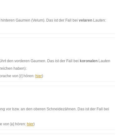
 hin­teren Gau­men (Velum). Das ist der Fall bei
velaren
Lauten:
hrt den vorderen Gau­men. Das ist der Fall bei
koronalen
Laut­en
aze­ichen haben):
ssprache von [ɾ] hören:
hier
)
ung vor bzw. an den oberen Schnei­dezäh­nen. Das ist der Fall bei
he von [ɕ] hören:
hier
)