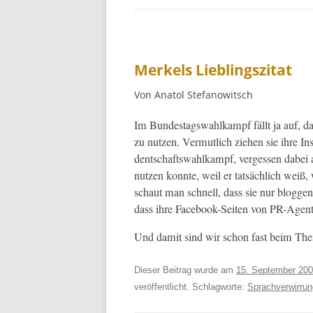
Merkels Lieblingszitat
Von Anatol Stefanowitsch
Im Bun­destagswahlkampf fällt ja auf, das
zu nutzen. Ver­mut­lich ziehen sie ihre I
dentschaftswahlkampf, vergessen dabei a
nutzen kon­nte, weil er tat­säch­lich weiß,
schaut man schnell, dass sie nur bloggen l
dass ihre Face­book-Seit­en von PR-Agen­
Und damit sind wir schon fast beim Th
Dieser Beitrag wurde am
15. September 20
veröffentlicht. Schlagworte:
Sprachverwirrun