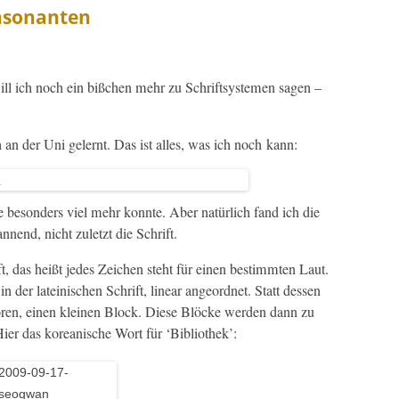
nsonanten
ll ich noch ein bißchen mehr zu Schrift­sys­te­men sagen –
 an der Uni gel­ernt. Das ist alles, was ich noch kann:
 beson­ders viel mehr kon­nte. Aber natür­lich fand ich die
an­nend, nicht zulet­zt die Schrift.
t, das heißt jedes Zeichen ste­ht für einen bes­timmten Laut.
 der lateinis­chen Schrift, lin­ear ange­ord­net. Statt dessen
ehören, einen kleinen Block. Diese Blöcke wer­den dann zu
er das kore­anis­che Wort für ‘Bib­lio­thek’: