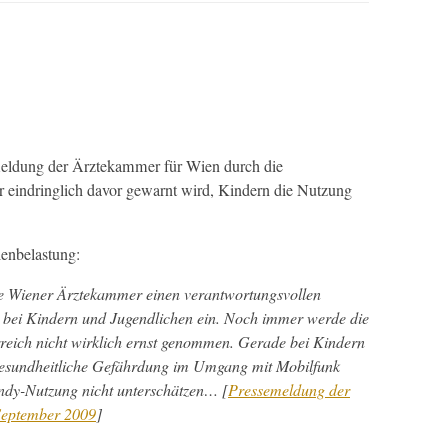
emel­dung der Ärztekam­mer für Wien durch die
er ein­dringlich davor gewarnt wird, Kindern die Nutzung
enbelastung:
die Wiener Ärztekam­mer einen ver­ant­wor­tungsvollen
 bei Kindern und Jugendlichen ein. Noch immer werde die
re­ich nicht wirk­lich ernst genom­men. Ger­ade bei Kindern
esund­heitliche Gefährdung im Umgang mit Mobil­funk
andy-Nutzung nicht unter­schätzen… [
Pressemel­dung der
ep­tem­ber 2009
]