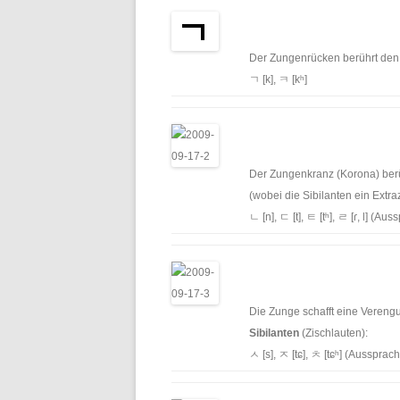
Der Zun­gen­rück­en berührt den
ㄱ [k], ㅋ [kʰ]
Der Zun­genkranz (Korona) berü
(wobei die Sibi­lanten ein Extr
ㄴ [n], ㄷ [t], ㅌ [tʰ], ㄹ [ɾ, l] (Au
Die Zunge schafft eine Veren­g
Sibi­lanten
(Zis­chlaut­en):
ㅅ [s], ㅈ [tɕ], ㅊ [tɕʰ] (Aussprac