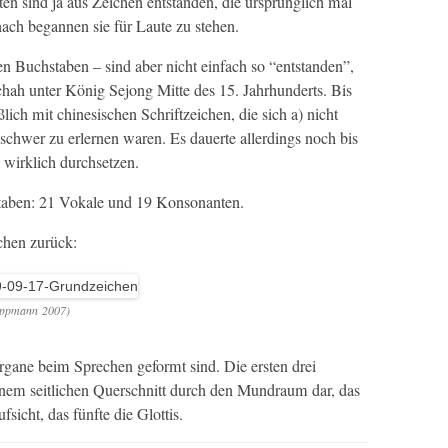
ten sind ja aus Zeichen ent­standen, die ursprünglich mal
nach began­nen sie für Laute zu stehen.
en Buch­staben – sind aber nicht ein­fach so “ent­standen”,
chah unter König Sejong Mitte des 15. Jahrhun­derts. Bis
ch mit chi­ne­sis­chen Schriftze­ichen, die sich a) nicht
schw­er zu erler­nen waren. Es dauerte allerd­ings noch bis
 wirk­lich durchsetzen.
­staben: 21 Vokale und 19 Konsonanten.
ichen zurück:
pp­mann 2007)
or­gane beim Sprechen geformt sind. Die ersten drei
inem seitlichen Quer­schnitt durch den Mundraum dar, das
f­sicht, das fün­fte die Glottis.