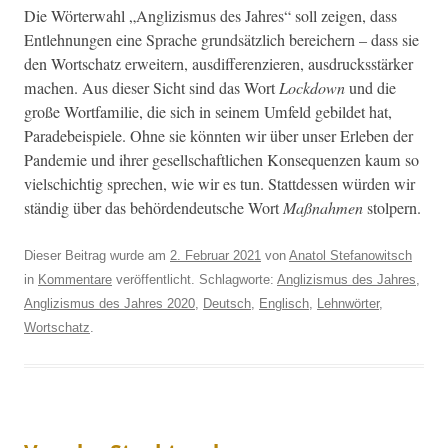
Die Wörter­wahl „Anglizis­mus des Jahres“ soll zeigen, dass
Entlehnun­gen eine Sprache grund­sät­zlich bere­ich­ern – dass sie
den Wortschatz erweit­ern, aus­d­if­feren­zieren, aus­drucksstärk­er
machen. Aus dieser Sicht sind das Wort
Lock­down
und die
große Wort­fam­i­lie, die sich in seinem Umfeld gebildet hat,
Parade­beispiele. Ohne sie kön­nten wir über unser Erleben der
Pan­demie und ihrer gesellschaftlichen Kon­se­quen­zen kaum so
vielschichtig sprechen, wie wir es tun. Stattdessen wür­den wir
ständig über das behör­den­deutsche Wort
Maß­nah­men
stolpern.
Dieser Beitrag wurde am
2. Februar 2021
von
Anatol Stefanowitsch
in
Kommentare
veröffentlicht. Schlagworte:
Anglizismus des Jahres
,
Anglizismus des Jahres 2020
,
Deutsch
,
Englisch
,
Lehnwörter
,
Wortschatz
.