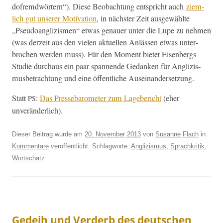
do­fremd­wörtern“). Diese Beobach­tung entspricht auch
ziem­
lich gut unser­er Moti­va­tion
, in näch­ster Zeit aus­gewählte
„Pseudoan­glizis­men“ etwas genauer unter die Lupe zu nehmen
(was derzeit aus den vie­len aktuellen Anlässen etwas unter­
brochen wer­den muss). Für den Moment bietet Eisen­bergs
Studie dur­chaus ein paar span­nende Gedanken für Anglizis­
mus­be­tra­ch­tung und eine öffentliche Auseinandersetzung.
Statt
:
Das Presse­barom­e­ter zum Lage­bericht
(eher
PS
unveränderlich).
Dieser Beitrag wurde am
20. November 2013
von
Susanne Flach
in
Kommentare
veröffentlicht. Schlagworte:
Anglizismus
,
Sprachkritik
,
Wortschatz
.
Gedeih und Verderb des deutschen