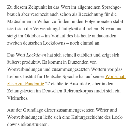
Zu diesem Zeit­punkt ist das Wort im all­ge­meinen Sprachge­
brauch aber vere­inzelt auch schon als Beze­ich­nung für die
Maß­nah­men in Wuhan zu find­en, in den Fol­ge­monat­en sta­bil­
isiert sich die Ver­wen­dung­shäu­figkeit auf hohem Niveau und
steigt im Okto­ber – im Vor­lauf des bis heute andauern­den
zweit­en deutschen Lock­downs – noch ein­mal an.
Das Wort
Lock­down
hat sich schnell etabliert und zeigt sich
äußerst pro­duk­tiv. Es kommt in Dutzen­den von
Wortverbindun­gen und zusam­menge­set­zten Wörtern vor (das
Leib­niz-Insti­tut für Deutsche Sprache hat auf sein­er
Wortschat­
zliste zur Pan­demie
27 etablierte Aus­drücke, aber in den
Zeitung­s­tex­ten im Deutschen Ref­eren­zko­r­pus find­et sich ein
Vielfaches.
Auf der Grund­lage dieser zusam­menge­set­zten Wörter und
Wortverbindun­gen ließe sich eine Kul­turgeschichte des Lock­
downs rekonstruieren.