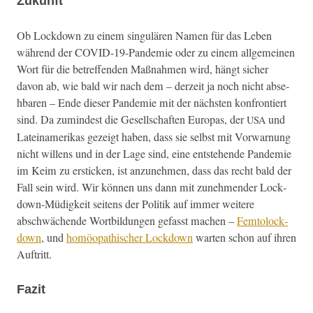
Zukunft
Ob Lock­down zu einem sin­gulären Namen für das Leben
während der COVID-19-Pan­demie oder zu einem all­ge­meinen
Wort für die betr­e­f­fend­en Maß­nah­men wird, hängt sich­er
davon ab, wie bald wir nach dem – derzeit ja noch nicht abse­
hbaren – Ende dieser Pan­demie mit der näch­sten kon­fron­tiert
sind. Da zumin­d­est die Gesellschaften Europas, der
und
USA
Lateinamerikas gezeigt haben, dass sie selb­st mit Vor­war­nung
nicht wil­lens und in der Lage sind, eine entste­hende Pan­demie
im Keim zu erstick­en, ist anzunehmen, dass das recht bald der
Fall sein wird. Wir kön­nen uns dann mit zunehmender Lock­
down-Müdigkeit seit­ens der Poli­tik auf immer weit­ere
abschwächende Wort­bil­dun­gen gefasst machen –
Fem­tolock­
down
, und
homöopathis­ch­er Lock­down
warten schon auf ihren
Auftritt.
Fazit