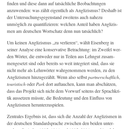
find­en und diese dann auf tat­säch­liche Beobach­tun­gen
anzuwen­den: was zählt eigentlich als Anglizis­mus? Deshalb ist
der Unter­suchungs­ge­gen­stand zweit­ens auch nahezu
unmöglich zu quan­tifizieren: welchen Anteil haben Anglizis­
men am deutschen Wortschatz denn nun tatsächlich?
Um keinen Anglizis­mus „zu ver­lieren“, wählt Eisen­berg in
sein­er Analyse eine kon­ser­v­a­tive Betra­ch­tung: im Zweifel wer­
den Wörter, die entwed­er nur in Teilen aus Lehngut zusam­
menge­set­zt sind oder bere­its so weit inte­gri­ert sind, dass sie
nicht mehr als Lehn­wörter wahrgenom­men wer­den, zu den
Anglizis­men hinzugezählt. Wenn also selb­st
part­ner­schaftlich
,
touris­tisch
oder
Park
dort auf­tauchen, kann man abschätzen,
dass das Pro­jekt sich nicht dem Vor­wurf seit­ens der Sprachkri­
tik aus­set­zen müsste, die Bedeu­tung und den Ein­fluss von
Anglizis­men herunterzuspielen.
Zen­trales Ergeb­nis ist, dass sich die Anzahl der Anglizis­men in
der deutschen Stan­dard­sprache zwis­chen den bei­den unter­