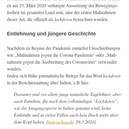
en am 25. März 2020 ver­hängte Aus­set­zung der Bewe­gungs­
frei­heit im gesamten Land sein, eine der ersten Maß­nah­men
dieser Art, die offiziell als
lock­down
beze­ich­net wurden.
Entlehnung und jüngere Geschichte
Nach­dem zu Beginn der Pan­demie zunächst Umschrei­bun­gen
wie „Maß­nah­men gegen die Coro­na-Pan­demie“ oder „Maß­
nah­men gegen die Aus­bre­itung des Coro­n­avirus“ ver­wen­det
wurden,
find­en sich frühe jour­nal­is­tis­che Belege für das Wort
lock­down
in der Berichter­stat­tung über Indi­en, z.B hier:
Darunter sind vor allem junge männliche Tagelöh­n­er, aber
auch Fam­i­lien, die nach dem voll­ständi­gen “Lock­down”,
wie die Aus­gangssperre in Indi­en genan­nt wird, keine
Einkün­fte und in vie­len Fällen auch kein Dach mehr über
dem Kopf haben. [
tagesschau.de
, 29.3.2020]