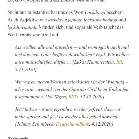
Nicht nur Sub­stan­tive hat uns das Wort
Lock­down
beschert.
Auch Adjek­tive wie
lock­downge­plagt
,
lock­downbe­d­ingt
und
lock­downähn­lich
find­en sich, und sog­ar als Verb taucht das
Wort bere­its vere­inzelt auf:
Als woll­ten alle mal mitre­den — und wom­öglich auch mal
lock­dow­nen. Oder heißt es down­lock­en? Egal. Wir wollen
auch mal schließen dür­fen… [Lukas Ham­mer­stein,
,
BR
5.11.2020]
Wir waren sieben Wochen gelock­downt in der Woh­nung –
ich wurde zweimal von der Guardia Civ­il beim Einkaufen
festgenom­men. [Fil Tägert,
, 12.12.2020]
RND
Jet­zt haben wir uns eigentlich wieder gefreut, dass wir
mehr spie­len und jet­zt ist wieder alles gelock­downed.
[John­ny Schuh­beck,
Deutsch­land­funk
, 4.12.2020]