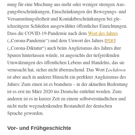
nung für eine Mis­chung aus mehr oder weniger stren­gen Aus­
gangs­beschränkun­gen, Ein­schränkun­gen der Bewe­gungs- und
Ver­samm­lungs­frei­heit und Kon­tak­tbeschränkun­gen bei gle­
ichzeit­igem Schließen aus­gewählter öffentlich­er Ein­rich­tun­gen.
Dass die COVID-19-Pan­demie nach dem
Wort des Jahres
(„Coro­na-Pan­demie“) und dem Unwort des Jahres [
]
PDF
(„Coro­na-Dik­tatur“) auch beim Anglizis­mus des Jahres ihre
Spuren hin­ter­lassen würde, ist angesichts der tief­greifend­en
Umwälzun­gen des öffentlichen Lebens und Han­delns, das sie
verur­sacht hat, sich­er nicht über­raschend. Das Wort
Lock­down
ist aber auch in ander­er Hin­sicht ein per­fek­ter Anglizis­mus des
Jahres: Zum einen ist es brand­neu – in der aktuellen Bedeu­tung
ist es erst im März 2020 ins Deutsche entlehnt wor­den. Zum
anderen ist es in kurz­er Zeit zu einem selb­stver­ständlichen und
nicht mehr wegzu­denk­enden Bestandteil der deutschen
Sprache geworden.
Vor- und Frühgeschichte