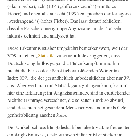
(=kein Fieber), acht (13%) „dif­feren­zierend“ (=mit­tleres
Fieber) und eben­falls nur acht (13%) entsprechen der Kat­e­gorie
„ver­drän­gend“ (=hohes Fieber). Das lässt darauf schließen,
dass die Forscher/innengruppe Anglizis­men in der Tat sehr
inklu­siv definiert und analysiert hat.
Diese Erken­nt­nis ist aber umgekehrt bemerkenswert, weil der
mit ein­er „
Sta­tis­tik
“ zu seinem Index sug­geriert, dass
VDS
Deutsch völ­lig hil­f­los gegen die Fluten kämpft: immer­hin
macht die Klasse der höchst fieber­aus­lösenden Wörter im
Index 80%, die der gesund­heitlich unbe­den­klichen aber nur 3%
aus. Aber weil man mit Sta­tis­tik ganz gut lügen kann, kommt
hier eine Erk­lärung: im Anglizis­menin­dex sind in erdrück­ender
Mehrheit Ein­träge verze­ich­net, die so sel­ten (und: so absurd)
sind, dass man bei gesun­dem Men­schen­ver­stand nur als Gele­
gen­heits­bil­dung anse­hen
kann
.
Der Umkehrschluss klingt deshalb beina­he triv­ial: je fre­quenter
ein Anglizis­mus ist, desto wahrschein­lich­er ist er stärk­er im