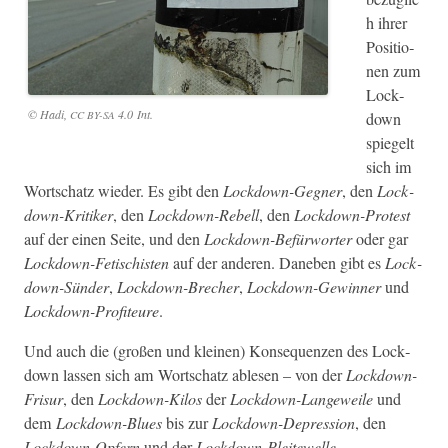
h ihrer
Posi­tio­
nen zum
Lock­
© Hadi,
4.0 Int.
CC
BY-SA
down
spiegelt
sich im
Wortschatz wieder. Es gibt den
Lock­down-Geg­n­er
, den
Lock­
down-Kri­tik­er
, den
Lock­down-Rebell
, den
Lock­down-Protest
auf der einen Seite, und den
Lock­down-Befür­worter
oder gar
Lock­down-Fetis­chis­ten
auf der anderen. Daneben gibt es
Lock­
down-Sün­der
,
Lock­down-Brech­er
,
Lock­down-Gewin­ner
und
Lock­down-Prof­i­teure
.
Und auch die (großen und kleinen) Kon­se­quen­zen des Lock­
down lassen sich am Wortschatz able­sen – von der
Lock­down-
Frisur
, den
Lock­down-Kilos
der
Lock­down-Langeweile
und
dem
Lock­down-Blues
bis zur
Lock­down-Depres­sion
, den
Lock­down-Opfern
und der
Lock­down-Pleit­ewelle
.