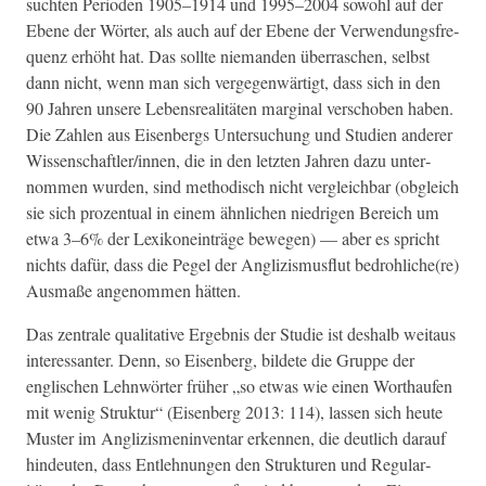
sucht­en Peri­o­den 1905–1914 und 1995–2004 sowohl auf der
Ebene der Wörter, als auch auf der Ebene der Ver­wen­dungs­fre­
quenz erhöht hat. Das sollte nie­man­den über­raschen, selb­st
dann nicht, wenn man sich verge­gen­wär­tigt, dass sich in den
90 Jahren unsere Leben­sre­al­itäten mar­gin­al ver­schoben haben.
Die Zahlen aus Eisen­bergs Unter­suchung und Stu­di­en ander­er
Wissenschaftler/innen, die in den let­zten Jahren dazu unter­
nom­men wur­den, sind method­isch nicht ver­gle­ich­bar (obgle­ich
sie sich prozen­tu­al in einem ähn­lichen niedri­gen Bere­ich um
etwa 3–6% der Lexikonein­träge bewe­gen) — aber es spricht
nichts dafür, dass die Pegel der Anglizis­mus­flut bedrohliche(re)
Aus­maße angenom­men hätten.
Das zen­trale qual­i­ta­tive Ergeb­nis der Studie ist deshalb weitaus
inter­es­san­ter. Denn, so Eisen­berg, bildete die Gruppe der
englis­chen Lehn­wörter früher „so etwas wie einen Worthaufen
mit wenig Struk­tur“ (Eisen­berg 2013: 114), lassen sich heute
Muster im Anglizis­menin­ven­tar erken­nen, die deut­lich darauf
hin­deuten, dass Entlehnun­gen den Struk­turen und Reg­u­lar­