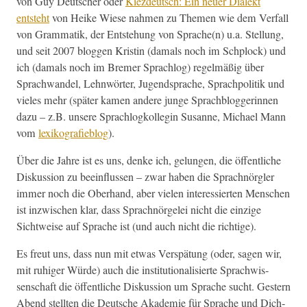
von Guy Deutsch­er oder
Kiezdeutsch: Ein neuer Dialekt
entste­ht
von Heike Wiese nah­men zu The­men wie dem Ver­fall
von Gram­matik, der Entste­hung von Sprache(n) u.a. Stel­lung,
und seit 2007 bloggen Kristin (damals noch im Sch­plock) und
ich (damals noch im Bre­mer Sprachlog) regelmäßig über
Sprach­wan­del, Lehn­wörter, Jugend­sprache, Sprach­poli­tik und
vieles mehr (später kamen andere junge Sprach­blog­gerin­nen
dazu – z.B. unsere Sprachlogkol­le­gin Susanne, Michael Mann
vom
lexiko­grafieblog
).
Über die Jahre ist es uns, denke ich, gelun­gen, die öffentliche
Diskus­sion zu bee­in­flussen – zwar haben die Sprach­nör­gler
immer noch die Ober­hand, aber vie­len inter­essierten Men­schen
ist inzwis­chen klar, dass Sprach­nörgelei nicht die einzige
Sichtweise auf Sprache ist (und auch nicht die richtige).
Es freut uns, dass nun mit etwas Ver­spä­tung (oder, sagen wir,
mit ruhiger Würde) auch die insti­tu­tion­al­isierte Sprach­wis­
senschaft die öffentliche Diskus­sion um Sprache sucht. Gestern
Abend stell­ten die Deutsche Akademie für Sprache und Dich­