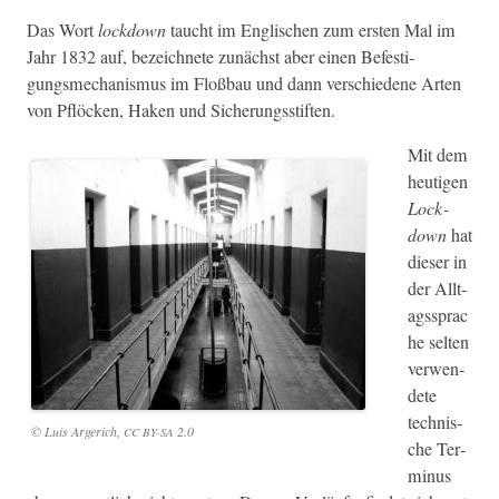
Das Wort
lock­down
taucht im Englis­chen zum ersten Mal im
Jahr 1832 auf, beze­ich­nete zunächst aber einen Befes­ti­
gungsmech­a­nis­mus im Floßbau und dann ver­schiedene Arten
von Pflöck­en, Hak­en und Sicherungsstiften.
Mit dem
heuti­gen
Lock­
down
hat
dieser in
der All­t­
agssprac
he sel­ten
ver­wen­
dete
tech­nis­
© Luis Arg­erich,
2.0
CC
BY-SA
che Ter­
mi­nus