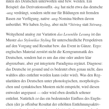
itäten des Deutschen unter­wor­fen sind bzw. wer­den. Ein
Beispiel: das Deriva­tion­ssuf­fix -
ing
hat nicht etwa das deutsche
-
ung
ver­drängt, son­dern ste­ht nur für Bil­dun­gen mit frem­den
Basen zur Ver­fü­gung, native -
ung
-Nom­i­na bleiben davon
unberührt. Wir haben
Styling
, aber nicht *
Störing
statt
Störung
.
Weit­ge­hend ana­log zur Vari­a­tion
das Lesen/die Lesung
ist das
Muster
das Stylen/das Styling
für unter­schiedliche Per­spek­tiv­en
auf den Vor­gang und Resul­tat bzw. das Event in Gänze. Ergo:
englis­ches Mate­r­i­al zer­stört nicht die Kern­gram­matik des
Deutschen, son­dern hat es um das eine oder andere klar
abgrenzbare, aber gut inte­gri­erte Par­a­dig­ma ergänzt. Diag­nose:
das Deutsche ist gesund und es bedeutet eben genau nicht, dass
wahl­los alles entlehnt wer­den kann (oder wird). Was den Reg­
u­lar­itäten des Deutschen unter pho­nol­o­gis­chen, mor­phol­o­gis­
chen und syn­tak­tis­chen Mustern nicht entspricht, wird diesen
entwed­er angepasst — oder wird eben deut­lich sel­tener
entlehnt. Natür­lich
ist
das ein bedeu­ten­der Ein­fluss des Englis­
chen (der ja offen­bar Resul­tat der erhöht­en Entlehnungsak­tiv­