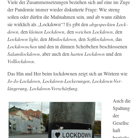
Viele der Zusam­menset­zun­gen beziehen sich auf eine im Zuge
der Pan­demie immer wieder disku­tierte Frage: Wie streng
sollen oder dür­fen die Maß­nah­men sein, und ab wann zählen
sie wirk­lich als „Lock­down“? Es gibt den
abge­speck­ten Lock­
down
, den
kleinen Lock­down
, den
weichen Lock­down
, den
Lock­down light
, den
Minilock­down
, den
Soft­lock­down
, das
Lock­downchen
und den in dün­nen Scheibchen beschlosse­nen
Salamilock­down
, aber auch den
harten Lock­down
und den
Vol­l­lock­down
.
Das Hin und Her beim lock­dow­nen zeigt sich an Wörtern wie
Jo-Jo-Lock­down
,
Lock­down-Lockerun­gen
,
Lock­down-Ver­
längerung
,
Lock­down-Ver­schär­fung
.
Auch die
Spal­tung
der
Gesellsc
haft
bezüglic