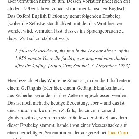
aber ver­mut­lich nichts zu tun. Dessen Vor­läufer find­et sich erst
ab den 1970er Jahren, zunächst im amerikanis­chen Englisch.
Das Oxford Eng­lish Dic­tio­nary nen­nt fol­gen­den Erst­be­leg
(wobei die Selb­stver­ständlichkeit, mit der das Wort hier ver­
wen­det wird, ver­muten lässt, dass es im Sprachge­brauch zu
dieser Zeit schon etabliert war):
A full-scale lock­down, the first in the 18-year his­to­ry of the
1.950-inmate Vacav­ille facil­i­ty, was imposed imme­di­ate­ly
after the knif­ing. [San­ta Cruz Sen­tinel, 3. Dezem­ber 1973]
Hier beze­ich­net das Wort eine Sit­u­a­tion, in der die Inhaftierte in
einem Gefäng­nis (oder hier, einem Gefäng­niskranken­haus),
aus Sicher­heits­grün­den in ihre Zellen eingeschlossen wer­den.
Das ist noch nicht die heutige Bedeu­tung, aber – und das ist
ein­er dieser merk­würdi­gen Zufälle, die einem nie­mand
glauben würde, wenn man sie erfände – der Artikel, aus dem
dieser Erst­be­leg stammt, han­delt von ein­er Messer­at­tacke auf
einen berüchtigten Serien­mörder, der aus­gerech­net
Juan Coro­