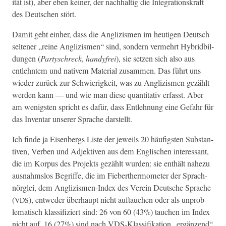
ität ist), aber eben kein­er, der nach­haltig die Inte­gra­tionskraft
des Deutschen stört.
Damit geht ein­her, dass die Anglizis­men im heuti­gen Deutsch
sel­tener „reine Anglizis­men“ sind, son­dern ver­mehrt Hybrid­bil­
dun­gen (
Par­tyschreck
,
handyfrei
), sie set­zen sich also aus
entlehn­tem und nativem Mate­r­i­al zusam­men. Das führt uns
wieder zurück zur Schwierigkeit, was zu Anglizis­men gezählt
wer­den kann — und wie man diese quan­ti­ta­tiv erfasst. Aber
am wenig­sten spricht es dafür, dass Entlehnung eine Gefahr für
das Inven­tar unser­er Sprache darstellt.
Ich finde ja Eisen­bergs Liste der jew­eils 20 häu­fig­sten Sub­stan­
tiv­en, Ver­ben und Adjek­tiv­en aus dem Englis­chen inter­es­sant,
die im Kor­pus des Pro­jek­ts gezählt wur­den: sie enthält nahezu
aus­nahm­s­los Begriffe, die im Fieberther­mome­ter der Sprach­
nör­glei, dem Anglizis­men-Index des Vere­in Deutsche Sprache
(
), entwed­er über­haupt nicht auf­tauchen oder als unprob­
VDS
lema­tisch klas­si­fiziert sind: 26 von 60 (43%) tauchen im Index
nicht auf, 16 (27%) sind nach VDS-Klas­si­fika­tion „ergänzend“