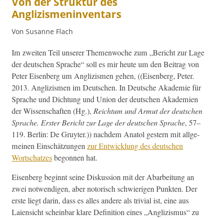
Von der Struktur des
Anglizismeninventars
Von Susanne Flach
Im zweit­en Teil unser­er The­men­woche zum „Bericht zur Lage
der deutschen Sprache“ soll es mir heute um den Beitrag von
Peter Eisen­berg um Anglizis­men gehen, ((Eisen­berg, Peter.
2013. Anglizis­men im Deutschen. In Deutsche Akademie für
Sprache und Dich­tung und Union der deutschen Akademien
der Wis­senschaften (Hg.),
Reich­tum und Armut der deutschen
Sprache. Erster Bericht zur Lage der deutschen Sprache
, 57–
119. Berlin: De Gruyter.)) nach­dem Ana­tol gestern mit all­ge­
meinen Ein­schätzun­gen
zur Entwick­lung des deutschen
Wortschatzes
begonnen hat.
Eisen­berg begin­nt seine Diskus­sion mit der Abar­beitung an
zwei notwendi­gen, aber notorisch schwieri­gen Punk­ten. Der
erste liegt darin, dass es alles andere als triv­ial ist, eine aus
Laien­sicht schein­bar klare Def­i­n­i­tion eines „Anglizis­mus“ zu