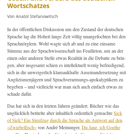
Wortschatzes
Von Anatol Stefanowitsch
In der öffentlichen Diskus­sion um den Zus­tand der deutschen
Sprache lag die Hoheit lange Zeit völ­lig unange­focht­en bei den
Sprach­nör­glern. Wohl wagte sich ab und zu eine ein­same
Stimme aus der Sprach­wis­senschaft ins Feuil­leton, um an der
einen oder anderen Stelle etwas Real­ität in die Debat­te zu brin­
gen, aber ins­ge­samt schien es intellek­tuell wenig befriedi­gend,
sich in die unweiger­lich kla­maukhafte Auseinan­der­set­zung mit
Anglizis­men­jägern und Sprachver­ar­mungs-apoka­lyp­tik­ern zu
begeben – und vielle­icht war man sich auch ein­fach etwas zu
schade dafür.
Das hat sich in den let­zten Jahren geän­dert. Büch­er wie das
unglück­lich betitelte aber inhaltlich ordentlich gemachte
Sick
of Sick? Ein Streifzug durch die Sprache als Antwort auf den
»Zwiebelfisch«
von André Mei­n­unger,
Du Jane, ich Goethe