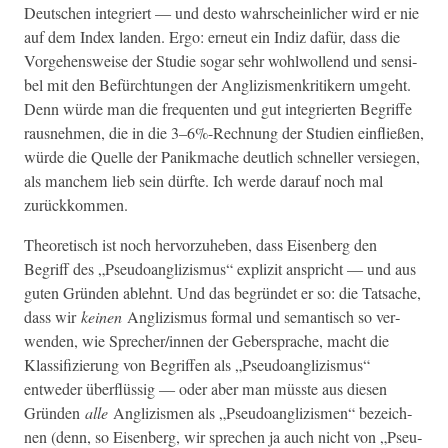
Deutschen inte­gri­ert — und desto wahrschein­lich­er wird er nie
auf dem Index lan­den. Ergo: erneut ein Indiz dafür, dass die
Vorge­hensweise der Studie sog­ar sehr wohlwol­lend und sen­si­
bel mit den Befürch­tun­gen der Anglizis­menkri­tik­ern umge­ht.
Denn würde man die fre­quenten und gut inte­gri­erten Begriffe
raus­nehmen, die in die 3–6%-Rechnung der Stu­di­en ein­fließen,
würde die Quelle der Panikmache deut­lich schneller ver­siegen,
als manchem lieb sein dürfte. Ich werde darauf noch mal
zurückkommen.
The­o­retisch ist noch her­vorzuheben, dass Eisen­berg den
Begriff des „Pseudoan­glizis­mus“ expliz­it anspricht — und aus
guten Grün­den ablehnt. Und das begrün­det er so: die Tat­sache,
dass wir
keinen
Anglizis­mus for­mal und seman­tisch so ver­
wen­den, wie Sprecher/innen der Geber­sprache, macht die
Klas­si­fizierung von Begrif­f­en als „Pseudoan­glizis­mus“
entwed­er über­flüs­sig — oder aber man müsste aus diesen
Grün­den
alle
Anglizis­men als „Pseudoan­glizis­men“ beze­ich­
nen (denn, so Eisen­berg, wir sprechen ja auch nicht von „Pseu­