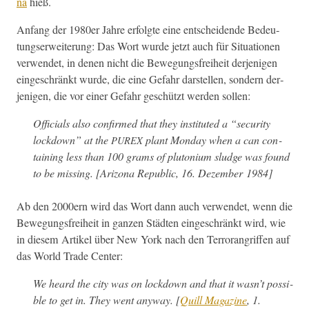
na
hieß.
Anfang der 1980er Jahre erfol­gte eine entschei­dende Bedeu­
tungser­weiterung: Das Wort wurde jet­zt auch für Sit­u­a­tio­nen
ver­wen­det, in denen nicht die Bewe­gungs­frei­heit der­jeni­gen
eingeschränkt wurde, die eine Gefahr darstellen, son­dern der­
jeni­gen, die vor ein­er Gefahr geschützt wer­den sollen:
Offi­cials also con­firmed that they insti­tut­ed a “secu­ri­ty
lock­down” at the
plant Mon­day when a can con­
PUREX
tain­ing less than 100 grams of plu­to­ni­um sludge was found
to be miss­ing. [Ari­zona Repub­lic, 16. Dezem­ber 1984]
Ab den 2000ern wird das Wort dann auch ver­wen­det, wenn die
Bewe­gungs­frei­heit in ganzen Städten eingeschränkt wird, wie
in diesem Artikel über New York nach den Ter­ro­ran­grif­f­en auf
das World Trade Center:
We heard the city was on lock­down and that it wasn’t pos­si­
ble to get in. They went any­way. [
Quill Mag­a­zine
, 1.