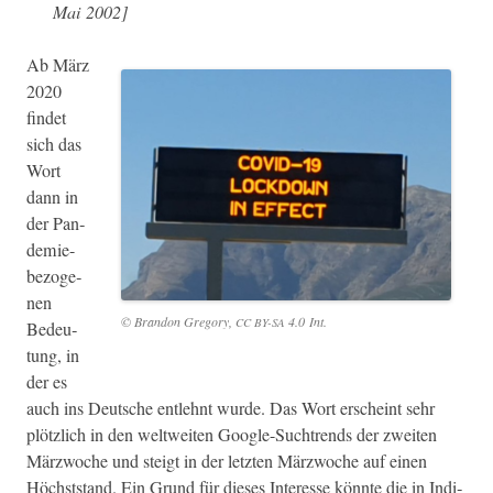
Mai 2002]
Ab März
2020
find­et
sich das
Wort
dann in
der Pan­
demie-
bezo­ge­
nen
© Bran­don Gre­go­ry,
4.0 Int.
CC
BY-SA
Bedeu­
tung, in
der es
auch ins Deutsche entlehnt wurde. Das Wort erscheint sehr
plöt­zlich in den weltweit­en Google-Suchtrends der zweit­en
März­woche und steigt in der let­zten März­woche auf einen
Höch­st­stand. Ein Grund für dieses Inter­esse kön­nte die in Indi­