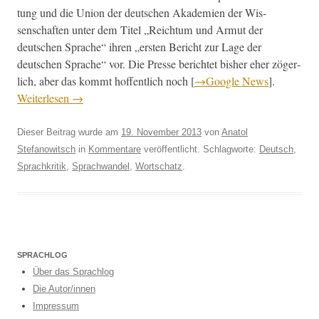
tung und die Union der deutschen Akademien der Wis­
senschaften unter dem Titel „Reich­tum und Armut der
deutschen Sprache“ ihren „ersten Bericht zur Lage der
deutschen Sprache“ vor. Die Presse berichtet bish­er eher zöger­
lich, aber das kommt hof­fentlich noch [
→Google News
].
Weit­er­lesen
→
Dieser Beitrag wurde am
19. November 2013
von
Anatol
Stefanowitsch
in
Kommentare
veröffentlicht. Schlagworte:
Deutsch
,
Sprachkritik
,
Sprachwandel
,
Wortschatz
.
SPRACHLOG
Über das Sprachlog
Die Autor/innen
Impressum