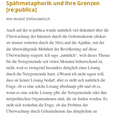
Spähmetaphorik und ihre Grenzen
[re:publica]
Von Anatol Stefanowitsch
Auch auf der re:publica wurde natür­lich viel disku­tiert über die
Überwachung des Inter­nets durch die Geheim­di­en­ste (diskur­
siv immer vertreten durch die
) und die Apathie, mit der
NSA
die über­wälti­gende Mehrheit der Bevölkerung auf diese
Überwachung reagiert. Ich sage „natür­lich“, weil dieses The­ma
für die Net­zge­meinde seit vie­len Monat­en beherrschend ist,
nicht, weil es zwin­gend beson­ders dringlich ein­er Lösung
durch die Net­zge­meinde har­rt. ((Wom­it ich nicht sagen will,
dass sie kein­er Lösung bedarf, aber es stellt sich natür­lich die
Frage, ob es eine solche Lösung über­haupt gibt und ob es,
wenn es eine solche Lösung gibt, die Net­zge­meinde oder ihre
net­zpoli­tis­chen Organ­i­sa­tio­nen sind, die sie find­en wer­den. Es
stellt sich weit­er­hin die Frage, ob das Prob­lem der
Überwachung durch Geheim­di­en­ste das dringlich­ste zu