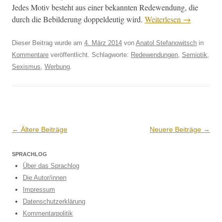
Jedes Motiv beste­ht aus ein­er bekan­nten Redewen­dung, die
durch die Bebilderung dop­peldeutig wird.
Weit­er­lesen
→
Dieser Beitrag wurde am
4. März 2014
von
Anatol Stefanowitsch
in
Kommentare
veröffentlicht. Schlagworte:
Redewendungen
,
Semiotik
,
Sexismus
,
Werbung
.
Beitrags-
←
Ältere Beiträge
Neuere Beiträge
→
Navigation
SPRACHLOG
Über das Sprachlog
Die Autor/innen
Impressum
Datenschutzerklärung
Kommentarpolitik