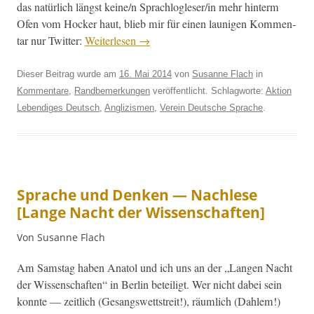
das natür­lich längst keine/n Sprachlogleser/in mehr hin­term
Ofen vom Hock­er haut, blieb mir für einen lau­ni­gen Kom­men­
tar nur Twit­ter:
Weit­er­lesen
→
Dieser Beitrag wurde am
16. Mai 2014
von
Susanne Flach
in
Kommentare
,
Randbemerkungen
veröffentlicht. Schlagworte:
Aktion
Lebendiges Deutsch
,
Anglizismen
,
Verein Deutsche Sprache
.
Sprache und Denken — Nachlese
[Lange Nacht der Wissenschaften]
Von Susanne Flach
Am Sam­stag haben Ana­tol und ich uns an der „Lan­gen Nacht
der Wis­senschaften“ in Berlin beteiligt. Wer nicht dabei sein
kon­nte — zeitlich (Gesangswettstre­it!), räum­lich (Dahlem!)