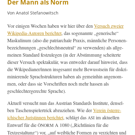
Der Mann als Norm
Von Anatol Stefanowitsch
Vor eini­gen Wochen haben wir hier über den
Ver­such zweier
Wikipedia-Autoren berichtet
, das soge­nan­nte „gener­ische“
Maskulinum (also die patri­ar­chale Prax­is, männliche Per­so­n­en­
beze­ich­nun­gen „geschlecht­sneu­tral“ zu ver­wen­den) als all­ge­
meinen Stan­dard festzule­gen (in der Abstim­mung scheit­erte
dieser Ver­such spek­takulär, was entwed­er darauf hin­weist, dass
die Wikipedianer/innen ins­ge­samt mehr Bewusst­sein für diskri­
m­inierende Sprach­struk­turen haben als gemein­hin angenom­
men, oder dass sie Vorschriften noch mehr has­sen als
geschlechterg­erechte Sprache).
Aktuell ver­sucht nun das Aus­tri­an Stan­dards Insti­tute, densel­
ben Taschen­spiel­er­trick abzuziehen. Wie der
Vere­in öster­re­
ichis­ch­er Juristin­nen berichtet
, schlägt das
im aktuellen
ASI
Entwurf für die
A 1080 („Richtlin­ien für die
ÖNORM
Textgestal­tung“) vor, „auf weib­liche For­men zu verzicht­en und