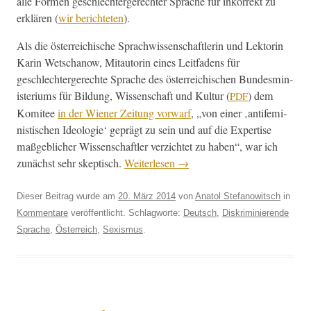
alle For­men geschlechterg­erechter Sprache für inko­r­rekt zu
erk­lären (
wir berichteten
).
Als die öster­re­ichis­che Sprach­wis­senschaft­lerin und Lek­torin
Karin Wetschanow, Mitau­torin eines Leit­fadens für
geschlechterg­erechte Sprache des öster­re­ichis­chen Bun­desmin­
is­teri­ums für Bil­dung, Wis­senschaft und Kul­tur (
) dem
PDF
Komi­tee
in der Wiener Zeitung vor­warf
, „von ein­er ‚antifem­i­
nis­tis­chen Ide­olo­gie‘ geprägt zu sein und auf die Exper­tise
maßge­blich­er Wis­senschaftler verzichtet zu haben“, war ich
zunächst sehr skep­tisch.
Weit­er­lesen
→
Dieser Beitrag wurde am
20. März 2014
von
Anatol Stefanowitsch
in
Kommentare
veröffentlicht. Schlagworte:
Deutsch
,
Diskriminierende
Sprache
,
Österreich
,
Sexismus
.