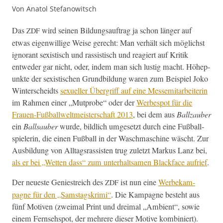
Von Anatol Stefanowitsch
Das
wird seinen Bil­dungsauf­trag ja schon länger auf
ZDF
etwas eigen­willige Weise gerecht: Man ver­hält sich möglichst
igno­rant sex­is­tisch und ras­sis­tisch und reagiert auf Kri­tik
entwed­er gar nicht, oder, indem man sich lustig macht. Höhep­
unk­te der sex­is­tis­chen Grund­bil­dung waren zum Beispiel Joko
Win­ter­schei­dts
sex­ueller Über­griff auf eine Messemi­tar­bei­t­erin
im Rah­men ein­er „Mut­probe“ oder der
Werbespot für die
Frauen-Fußball­welt­meis­ter­schaft 2013
, bei dem aus
Bal­lza­uber
ein
Ball­sauber
wurde, bildlich umge­set­zt durch eine Fußball­
spielerin, die einen Fußball in der Waschmas­chine wäscht. Zur
Aus­bil­dung von All­t­agsras­sis­ten trug zulet­zt Markus Lanz bei,
als er bei „Wet­ten dass“ zum unter­halt­samen Black­face aufrief
.
Der neueste Geniestre­ich des
ist nun eine
Wer­bekam­
ZDF
pagne für den „Sam­stagskri­mi“
. Die Kam­pagne beste­ht aus
fünf Motiv­en (zweimal Print und dreimal „Ambi­ent“, sowie
einem Fernsehspot, der mehrere dieser Motive kom­biniert).