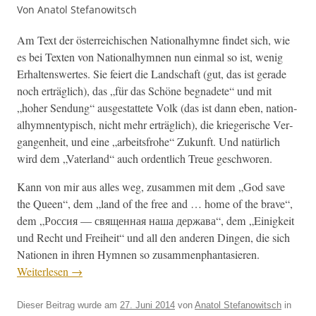
Von Anatol Stefanowitsch
Am Text der öster­re­ichis­chen Nation­al­hymne find­et sich, wie
es bei Tex­ten von Nation­al­hym­nen nun ein­mal so ist, wenig
Erhal­tenswertes. Sie feiert die Land­schaft (gut, das ist ger­ade
noch erträglich), das „für das Schöne beg­nadete“ und mit
„hoher Sendung“ aus­ges­tat­tete Volk (das ist dann eben, nation­
al­hym­nen­typ­isch, nicht mehr erträglich), die kriegerische Ver­
gan­gen­heit, und eine „arbeits­fro­he“ Zukun­ft. Und natür­lich
wird dem „Vater­land“ auch ordentlich Treue geschworen.
Kann von mir aus alles weg, zusam­men mit dem „God save
the Queen“, dem „land of the free and … home of the brave“,
dem „Россия — священная наша держава“, dem „Einigkeit
und Recht und Frei­heit“ und all den anderen Din­gen, die sich
Natio­nen in ihren Hym­nen so zusam­men­phan­tasieren.
Weit­er­lesen
→
Dieser Beitrag wurde am
27. Juni 2014
von
Anatol Stefanowitsch
in