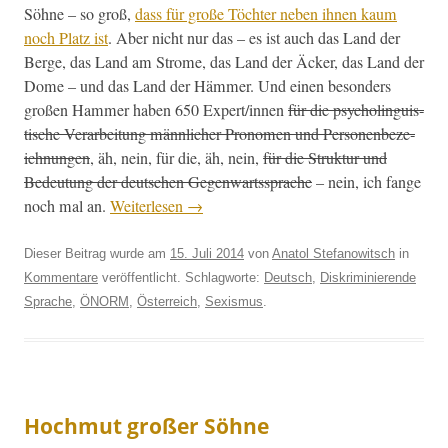
Söhne – so groß,
dass für große Töchter neben ihnen kaum
noch Platz ist
. Aber nicht nur das – es ist auch das Land der
Berge, das Land am Strome, das Land der Äck­er, das Land der
Dome – und das Land der Häm­mer. Und einen beson­ders
großen Ham­mer haben 650 Expert/innen
für die psy­cholin­guis­
tis­che Ver­ar­beitung männlich­er Pronomen und Per­so­n­en­beze­
ich­nun­gen
, äh, nein, für die, äh, nein,
für die Struk­tur und
Bedeu­tung der deutschen Gegen­wartssprache
– nein, ich fange
noch mal an.
Weit­er­lesen
→
Dieser Beitrag wurde am
15. Juli 2014
von
Anatol Stefanowitsch
in
Kommentare
veröffentlicht. Schlagworte:
Deutsch
,
Diskriminierende
Sprache
,
ÖNORM
,
Österreich
,
Sexismus
.
Hochmut großer Söhne