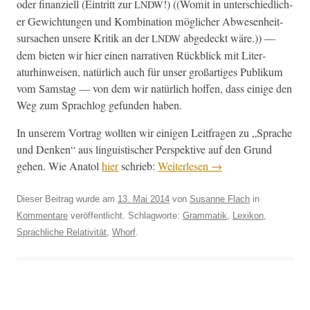
oder finanziell (Ein­tritt zur
!) ((Wom­it in unter­schiedlich­
LNDW
er Gewich­tun­gen und Kom­bi­na­tion möglich­er Abwe­sen­heit­
sur­sachen unsere Kri­tik an der
abgedeckt wäre.)) —
LNDW
dem bieten wir hier einen nar­ra­tiv­en Rück­blick mit Lit­er­
aturhin­weisen, natür­lich auch für unser großar­tiges Pub­likum
vom Sam­stag — von dem wir natür­lich hof­fen, dass einige den
Weg zum Sprachlog gefun­den haben.
In unserem Vor­trag woll­ten wir eini­gen Leit­fra­gen zu „Sprache
und Denken“ aus lin­guis­tis­ch­er Per­spek­tive auf den Grund
gehen. Wie Ana­tol
hier
schrieb:
Weit­er­lesen
→
Dieser Beitrag wurde am
13. Mai 2014
von
Susanne Flach
in
Kommentare
veröffentlicht. Schlagworte:
Grammatik
,
Lexikon
,
Sprachliche Relativität
,
Whorf
.