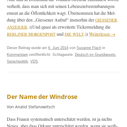
ver­heilt, dass man sich mit seinen Leben­szielvere­in­barun­gen
erneut an die Öffentlichkeit wagt. Über­nom­men hat die Mel­
dung über den „Giessen­er Aufruf“ immer­hin der
GIESSENER
. ((Und qua­si als erweit­erte Tick­er­mel­dung die
ANZEIGER
und
.))
Weit­er­lesen
→
BERLINER
MORGENPOST
DIE
WELT
Dieser Beitrag wurde am
6. Juni 2014
von
Susanne Flach
in
Kommentare
veröffentlicht. Schlagworte:
Deutsch im Grundgesetz
,
Sprachpolitik
,
VDS
.
Der Name der Windrose
Von Anatol Stefanowitsch
Dass Frauen sys­tem­a­tisch unter­schätzt wer­den, ist ja nichts
Neues, aber dass Orkane unter­schätzt wer­den, wenn sie weib­