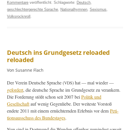
Kommentare
veröffentlicht. Schlagworte:
Deutsch
,
geschlechtergerechte Sprache
,
Nationalhymnen
,
Sexismus
,
Volksrocknroll
.
Deutsch ins Grundgesetz reloaded
reloaded
Von Susanne Flach
Der Vere­in Deutsche Sprache (
) hat — mal wieder —
VDS
gefordert
, die deutsche Sprache im Grundge­setz zu ver­ankern.
Die Forderung stößt schon seit 2007 bei
Poli­tik und
Gesellschaft
auf wenig Gegen­liebe. Der weiteste Vorstoß
endete 2011 mit einem ernüchtern­den Erleb­nis vor dem
Peti­
tion­sauss­chuss des Bun­destages
.
Nun sind in Dort­mund die Wun­den offen­bar zumin­d­est soweit