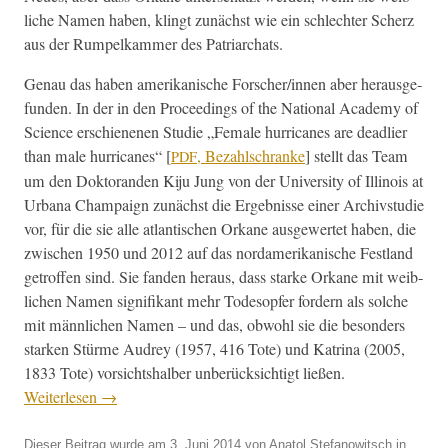
liche Namen haben, klingt zunächst wie ein schlechter Scherz
aus der Rumpelka­m­mer des Patriarchats.
Genau das haben amerikanis­che Forscher/innen aber her­aus­ge­
fun­den. In der in den Pro­ceed­ings of the Nation­al Acad­e­my of
Sci­ence erschiene­nen Studie „Female hur­ri­canes are dead­lier
than male hur­ri­canes“ [
, Bezahlschranke
] stellt das Team
PDF
um den Dok­toran­den Kiju Jung von der Uni­ver­si­ty of Illi­nois at
Urbana Cham­paign zunächst die Ergeb­nisse ein­er Archivs­tudie
vor, für die sie alle atlantis­chen Orkane aus­gew­ertet haben, die
zwis­chen 1950 und 2012 auf das nor­damerikanis­che Fes­t­land
getrof­fen sind. Sie fan­den her­aus, dass starke Orkane mit weib­
lichen Namen sig­nifikant mehr Todes­opfer fordern als solche
mit männlichen Namen – und das, obwohl sie die beson­ders
starken Stürme Audrey (1957, 416 Tote) und Kat­ri­na (2005,
1833 Tote) vor­sicht­shal­ber unberück­sichtigt ließen.
Weit­er­lesen
→
Dieser Beitrag wurde am
3. Juni 2014
von
Anatol Stefanowitsch
in