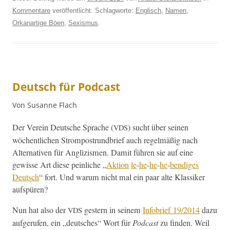
Kommentare
veröffentlicht. Schlagworte:
Englisch
,
Namen
,
Orkanartige Böen
,
Sexismus
.
Deutsch für Podcast
Von Susanne Flach
Der Vere­in Deutsche Sprache (
) sucht über seinen
VDS
wöchentlichen Strompostrund­brief auch regelmäßig nach
Alter­na­tiv­en für Anglizis­men. Damit führen sie auf eine
gewisse Art diese pein­liche „
Aktion
le
-
he
-
he
-
he
-
bendi­ges
Deutsch
“ fort. Und warum nicht mal ein paar alte Klas­sik­er
aufspüren?
Nun hat also der
gestern in seinem
Info­brief 19/2014
dazu
VDS
aufgerufen, ein „deutsches“ Wort für
Pod­cast
zu find­en. Weil