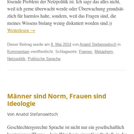
lösende Prob­lem der Net­zpoli­tik ist. Ich sage das alles nicht,
weil ich gerne überwacht werde oder Überwachung grund­sät­
zlich für harm­los halte, son­dern, weil das Fra­gen sind, die
meines Wis­sens bis­lang wenig disku­tiert wor­den sind.))
Weit­er­lesen
→
Dieser Beitrag wurde am
8. Mai 2014
von
Anatol Stefanowitsch
in
Kommentare
veröffentlicht. Schlagworte:
Frames
,
Metaphern
,
Netzpolitik
,
Politische Sprache
.
Männer sind Norm, Frauen sind
Ideologie
Von Anatol Stefanowitsch
Geschlechterg­erechte Sprache ist nicht nur ein gesellschaftlich