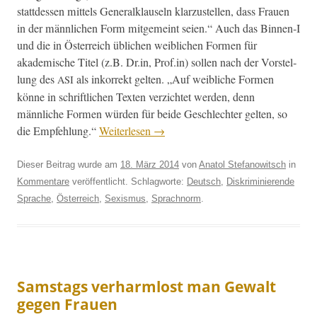
stattdessen mit­tels Gen­er­alk­lauseln klarzustellen, dass Frauen
in der männlichen Form mit­ge­meint seien.“ Auch das Binnen‑I
und die in Öster­re­ich üblichen weib­lichen For­men für
akademis­che Titel (z.B. Dr.in, Prof.in) sollen nach der Vorstel­
lung des
als inko­r­rekt gel­ten. „Auf weib­liche For­men
ASI
könne in schriftlichen Tex­ten verzichtet wer­den, denn
männliche For­men wür­den für bei­de Geschlechter gel­ten, so
die Empfehlung.“
Weit­er­lesen
→
Dieser Beitrag wurde am
18. März 2014
von
Anatol Stefanowitsch
in
Kommentare
veröffentlicht. Schlagworte:
Deutsch
,
Diskriminierende
Sprache
,
Österreich
,
Sexismus
,
Sprachnorm
.
Samstags verharmlost man Gewalt
gegen Frauen