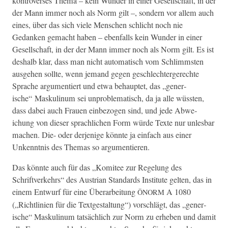
kon­tro­ver­s­es The­ma – kein Wun­der in ein­er Gesellschaft, in der
der Mann immer noch als Norm gilt –, son­dern vor allem auch
eines, über das sich viele Men­schen schlicht noch nie
Gedanken gemacht haben – eben­falls kein Wun­der in ein­er
Gesellschaft, in der der Mann immer noch als Norm gilt. Es ist
deshalb klar, dass man nicht automa­tisch vom Schlimm­sten
aus­ge­hen sollte, wenn jemand gegen geschlechterg­erechte
Sprache argu­men­tiert und etwa behauptet, das „gener­
ische“ Maskulinum sei unprob­lema­tisch, da ja alle wüssten,
dass dabei auch Frauen ein­be­zo­gen sind, und jede Abwe­
ichung von dieser sprach­lichen Form würde Texte nur unles­bar
machen. Die- oder der­jenige kön­nte ja ein­fach aus ein­er
Unken­nt­nis des The­mas so argumentieren.
Das kön­nte auch für das „Komi­tee zur Regelung des
Schriftverkehrs“ des Aus­tri­an Stan­dards Insti­tute gel­ten, das in
einem Entwurf für eine Über­ar­beitung
A 1080
ÖNORM
(„Richtlin­ien für die Textgestal­tung“) vorschlägt, das „gener­
ische“ Maskulinum tat­säch­lich zur Norm zu erheben und damit